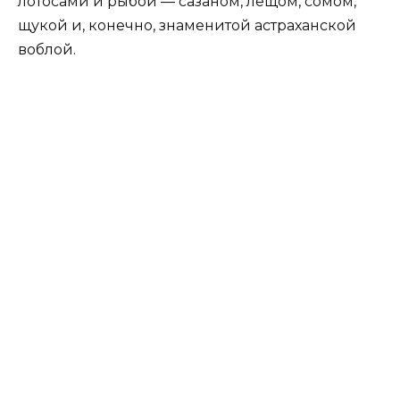
лотосами и рыбой — сазаном, лещом, сомом,
щукой и, конечно, знаменитой астраханской
воблой.