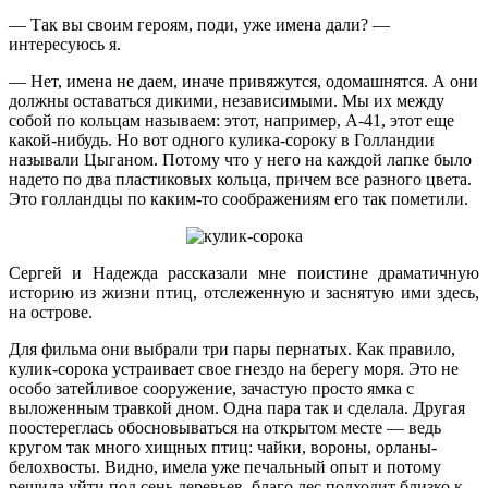
— Так вы своим героям, поди, уже имена дали? —
интересуюсь я.
— Нет, имена не даем, иначе привяжутся, одомашнятся. А они
должны оставаться дикими, независимыми. Мы их между
собой по кольцам называем: этот, например, А-41, этот еще
какой-нибудь. Но вот одного кулика-сороку в Голландии
называли Цыганом. Потому что у него на каждой лапке было
надето по два пластиковых кольца, причем все разного цвета.
Это голландцы по каким-то соображениям его так пометили.
Сергей и Надежда рассказали мне поистине драматичную
историю из жизни птиц, отслеженную и заснятую ими здесь,
на острове.
Для фильма они выбрали три пары пернатых. Как правило,
кулик-сорока устраивает свое гнездо на берегу моря. Это не
особо затейливое сооружение, зачастую просто ямка с
выложенным травкой дном. Одна пара так и сделала. Другая
поостереглась обосновываться на открытом месте — ведь
кругом так много хищных птиц: чайки, вороны, орланы-
белохвосты. Видно, имела уже печальный опыт и потому
решила уйти под сень деревьев, благо лес подходит близко к