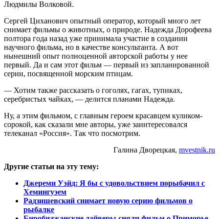
Людмилы Волковой.
Сергей Циханович опытный оператор, который много лет
снимает фильмы о животных, о природе. Надежда Дорофеева
полтора года назад уже принимала участие в создании
научного фильма, но в качестве консультанта. А вот
нынешний опыт полноценной авторской работы у нее
первый. Да и сам этот фильм — первый из запланированной
серии, посвященной морским птицам.
— Хотим также рассказать о гоголях, гагах, тупиках,
серебристых чайках, — делится планами Надежда.
Ну, а этим фильмом, с главным героем красавцем куликом-
сорокой, как сказали мне авторы, уже заинтересовался
телеканал «Россия». Так что посмотрим.
Галина Дворецкая,
mvestnik.ru
Другие статьи на эту тему:
Джереми Уэйд: Я бы с удовольствием порыбачил с
Хемингуэем
Радзишевский снимает новую серию фильмов о
рыбалке
Биробиджанские дайверы сняли фильм о Приморье