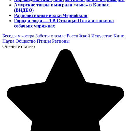
Амурские тигры выиграли «льва» в Каннах
(ВИДЕО)
Радиоактивные волки Чернобыля
Город и люди — ТВ Столица: Охота и гонки на
собачьих упряжках
Беседы у костра
Заботы о земле Российской
Искусство
Кино
Наука
Общество
Птицы
Регионы
Оцените статью