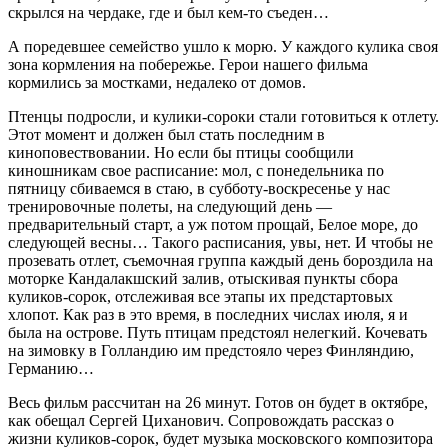
скрылся на чердаке, где и был кем-то съеден…
А поредевшее семейство ушло к морю. У каждого кулика своя
зона кормления на побережье. Герои нашего фильма
кормились за мостками, недалеко от домов.
Птенцы подросли, и кулики-сороки стали готовиться к отлету.
Этот момент и должен был стать последним в
киноповествовании. Но если бы птицы сообщили
киношникам свое расписание: мол, с понедельника по
пятницу сбиваемся в стаю, в субботу-воскресенье у нас
тренировочные полеты, на следующий день —
предварительный старт, а уж потом прощай, Белое море, до
следующей весны… Такого расписания, увы, нет. И чтобы не
прозевать отлет, съемочная группа каждый день бороздила на
моторке Кандалакшский залив, отыскивая пункты сбора
куликов-сорок, отслеживая все этапы их предстартовых
хлопот. Как раз в это время, в последних числах июля, я и
была на острове. Путь птицам предстоял нелегкий. Кочевать
на зимовку в Голландию им предстояло через Финляндию,
Германию…
Весь фильм рассчитан на 26 минут. Готов он будет в октябре,
как обещал Сергей Циханович. Сопровождать рассказ о
жизни куликов-сорок, будет музыка московского композитора