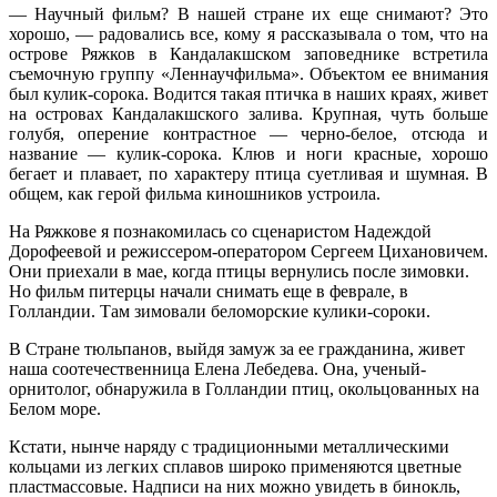
— Научный фильм? В нашей стране их еще снимают? Это
хорошо, — радовались все, кому я рассказывала о том, что на
острове Ряжков в Кандалакшском заповеднике встретила
съемочную группу «Леннаучфильма». Объектом ее внимания
был кулик-сорока. Водится такая птичка в наших краях, живет
на островах Кандалакшского залива. Крупная, чуть больше
голубя, оперение контрастное — черно-белое, отсюда и
название — кулик-сорока. Клюв и ноги красные, хорошо
бегает и плавает, по характеру птица суетливая и шумная. В
общем, как герой фильма киношников устроила.
На Ряжкове я познакомилась со сценаристом Надеждой
Дорофеевой и режиссером-оператором Сергеем Цихановичем.
Они приехали в мае, когда птицы вернулись после зимовки.
Но фильм питерцы начали снимать еще в феврале, в
Голландии. Там зимовали беломорские кулики-сороки.
В Стране тюльпанов, выйдя замуж за ее гражданина, живет
наша соотечественница Елена Лебедева. Она, ученый-
орнитолог, обнаружила в Голландии птиц, окольцованных на
Белом море.
Кстати, нынче наряду с традиционными металлическими
кольцами из легких сплавов широко применяются цветные
пластмассовые. Надписи на них можно увидеть в бинокль,