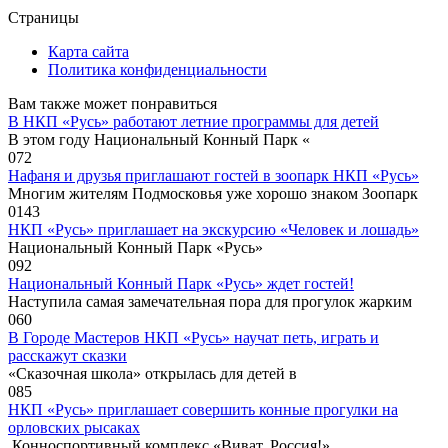
Страницы
Карта сайта
Политика конфиденциальности
Вам также может понравиться
В НКП «Русь» работают летние программы для детей
В этом году Национальный Конный Парк «
0
72
Нафаня и друзья приглашают гостей в зоопарк НКП «Русь»
Многим жителям Подмосковья уже хорошо знаком Зоопарк
0
143
НКП «Русь» приглашает на экскурсию «Человек и лошадь»
Национальный Конный Парк «Русь»
0
92
Национальный Конный Парк «Русь» ждет гостей!
Наступила самая замечательная пора для прогулок жарким
0
60
В Городе Мастеров НКП «Русь» научат петь, играть и
расскажут сказки
«Сказочная школа» открылась для детей в
0
85
НКП «Русь» приглашает совершить конные прогулки на
орловских рысаках
Конноспортивный комплекс «Виват, Россия!»