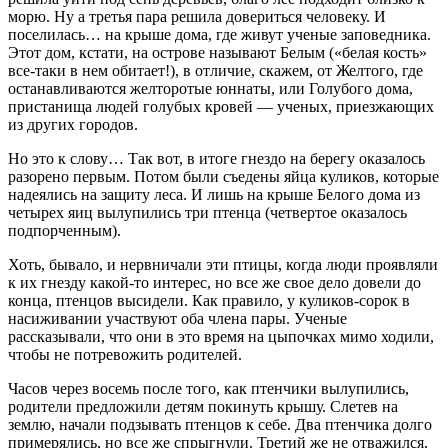
морю. Ну а третья пара решила довериться человеку. И
поселилась… на крыше дома, где живут ученые заповедника.
Этот дом, кстати, на острове называют Белым («белая кость»
все-таки в нем обитает!), в отличие, скажем, от Желтого, где
останавливаются желторотые юннаты, или Голубого дома,
пристанища людей голубых кровей — ученых, приезжающих
из других городов.
Но это к слову… Так вот, в итоге гнездо на берегу оказалось
разорено первым. Потом были съедены яйца куликов, которые
надеялись на защиту леса. И лишь на крыше Белого дома из
четырех яиц вылупились три птенца (четвертое оказалось
подпорченным).
Хоть, бывало, и нервничали эти птицы, когда люди проявляли
к их гнезду какой-то интерес, но все же свое дело довели до
конца, птенцов высидели. Как правило, у куликов-сорок в
насиживании участвуют оба члена пары. Ученые
рассказывали, что они в это время на цыпочках мимо ходили,
чтобы не потревожить родителей.
Часов через восемь после того, как птенчики вылупились,
родители предложили детям покинуть крышу. Слетев на
землю, начали подзывать птенцов к себе. Два птенчика долго
примерялись, но все же спрыгнули. Третий же не отважился,