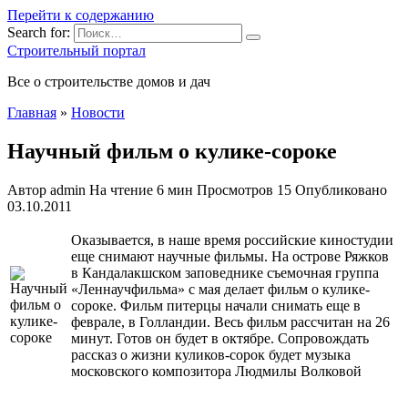
Перейти к содержанию
Search for:
Строительный портал
Все о строительстве домов и дач
Главная
»
Новости
Научный фильм о кулике-сороке
Автор
admin
На чтение
6 мин
Просмотров
15
Опубликовано
03.10.2011
Оказывается, в наше время российские киностудии
еще снимают научные фильмы. На острове Ряжков
в Кандалакшском заповеднике съемочная группа
«Леннаучфильма» с мая делает фильм о кулике-
сороке. Фильм питерцы начали снимать еще в
феврале, в Голландии. Весь фильм рассчитан на 26
минут. Готов он будет в октябре. Сопровождать
рассказ о жизни
куликов-сорок будет музыка
московского композитора Людмилы Волковой