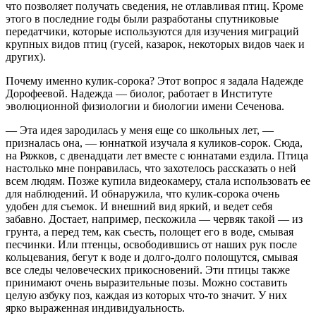
что позволяет получать сведения, не отлавливая птиц. Кроме
этого в последние годы были разработаны спутниковые
передатчики, которые используются для изучения миграций
крупных видов птиц (гусей, казарок, некоторых видов чаек и
других).
Почему именно кулик-сорока? Этот вопрос я задала Надежде
Дорофеевой. Надежда — биолог, работает в Институте
эволюционной физиологии и биологии имени Сеченова.
— Эта идея зародилась у меня еще со школьных лет, —
призналась она, — юннаткой изучала я куликов-сорок. Сюда,
на Ряжков, с двенадцати лет вместе с юннатами ездила. Птица
настолько мне понравилась, что захотелось рассказать о ней
всем людям. Позже купила видеокамеру, стала использовать ее
для наблюдений. И обнаружила, что кулик-сорока очень
удобен для съемок. И внешний вид яркий, и ведет себя
забавно. Достает, например, пескожила — червяк такой — из
грунта, а перед тем, как съесть, полощет его в воде, смывая
песчинки. Или птенцы, освободившись от наших рук после
кольцевания, бегут к воде и долго-долго полощутся, смывая
все следы человеческих прикосновений. Эти птицы также
принимают очень выразительные позы. Можно составить
целую азбуку поз, каждая из которых что-то значит. У них
ярко выраженная индивидуальность.