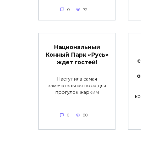
0
72
Национальный
Конный Парк «Русь»
с
ждет гостей!
о
Наступила самая
замечательная пора для
прогулок жарким
ко
0
60