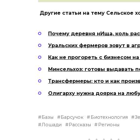
Другие статьи на тему Сельское х
Почему деревня нИща, коль ра
Уральских фермеров зовут в аг
Как не прогореть с бизнесом на
Минсельхоз: готовы выдавать 
Трансфермеры: кто и как произ
Олигарху нужна доярка на люб
Базы
Барсучок
Биотехнология
З
Лошади
Рассказы
Регионы