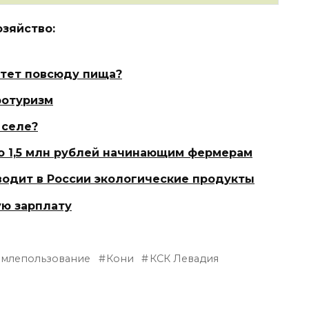
озяйство:
стет повсюду пища?
ротуризм
 селе?
по 1,5 млн рублей начинающим фермерам
водит в России экологические продукты
ую зарплату
емлепользование
Кони
КСК Левадия