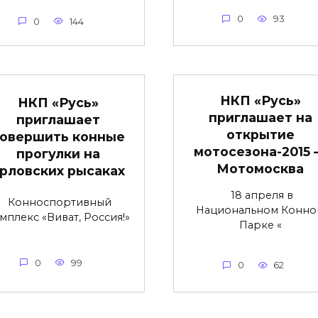
0
93
0
144
НКП «Русь»
НКП «Русь»
приглашает на
приглашает
открытие
овершить конные
мотосезона-2015
прогулки на
Мотомосква
рловских рысаках
18 апреля в
Конноспортивный
Национальном Конно
мплекс «Виват, Россия!»
Парке «
0
99
0
62