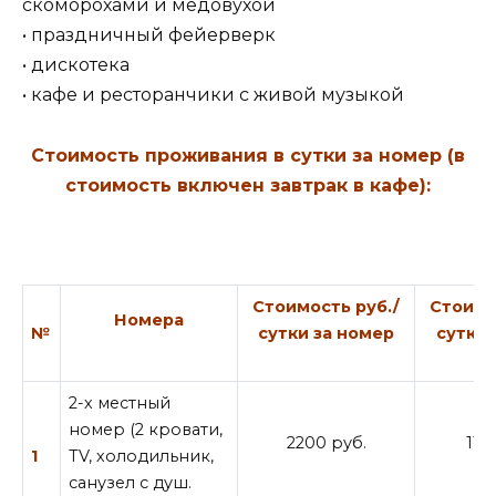
скоморохами и медовухой
• праздничный фейерверк
• дискотека
• кафе и ресторанчики с живой музыкой
Стоимость проживания в сутки за номер (в
стоимость включен завтрак в кафе):
Стоимость руб./
Стоимо
Номера
№
сутки за номер
сутки 
2-х местный
номер (2 кровати,
2200 руб.
110
1
TV, холодильник,
санузел с душ.