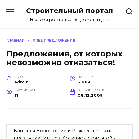
Перейти
Строительный портал
к
содержанию
Все о строительстве домов и дач
ГЛАВНАЯ
»
СПЕЦПРЕДЛОЖЕНИЯ
Предложения, от которых
невозможно отказаться!
АВТОР
НА ЧТЕНИЕ
admin
5 мин
ПРОСМОТРОВ
ОПУБЛИКОВАНО
11
08.12.2009
Близятся Новогодние и Рождественские
праздники! Мы позаботились о том, чтобы