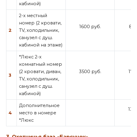
кабиной)
2-х местный
номер (2 кровати,
1600 руб.
800
2
TV, холодильник,
санузел с душ.
кабиной на этаже)
*Люкс 2-х
комнатный номер
(2 кровати, диван,
3500 руб.
175
3
TV, холодильник,
санузел с душ.
кабиной)
Дополнительное
130
4
место в номере
*Люкс
3. Охотничья база «Барсучок».