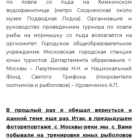
по ловле со льда на Химкинском
водохранилище (метро Сходненская около
музея Подводная Лодка). Организация и
руководство проведением турнира по ловле
рыбы на мормышку со льда возлагается на
оргкомитет: Городское общеобразовательное
учреждение Московская городская станция
юных туристов Департамента образования г.
Москвы – Лазутенкова Н.Н. и Национальный
Фонд Святого Трифона (покровителя
охотников и рыболовов) – Удовиченко А.П..
В прошлый раз я обещал вернуться к
данной теме еще раз. Итак, в предыдущем
фоторепортаже с Москвы-реки мы с Вами
побывали на тренировке юных рыболовов