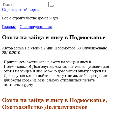
Перейти
Search
к
for:
Строительный портал
содержанию
Все о строительстве домов и дач
Главная
»
Спецпредложения
Охота на зайца и лису в Подмосковье
Автор
admin
На чтение
2 мин
Просмотров
58
Опубликовано
28.10.2010
Приглашаем охотников на охоту на зайца и лису в
Подмосковье. В Долголуговском замечательные условия для
охоты на зайцев и лис. Можно довериться опыту егерей из
Долголуговского и пойти на охоту с ними, либо, арендовав
для охоты собак на базе, самому отправиться пытать
охотничью удачу.
Охота на зайца и лису в Подмосковье,
Охотхозяйство
Долголуговское