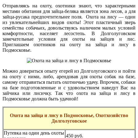
Отправляясь на охоту, охотники знают, что характерными
местами обитания для зайца-беляка является зона лесов, а для
зайца-русака предпочтительнее поля. Охота на лису — один
из увлекательнейших видов охоты! Этот пластичный зверь
семейства собачьих, довольствуясь наличием малых условий
комфортности, населяет лесостепь. В Долголуговском
замечательные условия для охоты на зайцев и лис.
Приглашаем охотников на охоту на зайца и лису в
Подмосковье.
Можно довериться опыту егерей из Долголуговского и пойти
на охоту с ними, либо, арендовав для охоты собак на базе,
самому отправиться пытать охотничью удачу. Впрочем, собаки
на базе подготовленные и с удовольствием наведут Вас на
зайчика или лисичку. Так что охота на зайца и лису в
Подмосковье должна быть удачной!
Охота на зайца и лису в Подмосковье, Охотхозяйство
Долголуговское
Путeвка на oдин дeнь oxoты
450 руб.