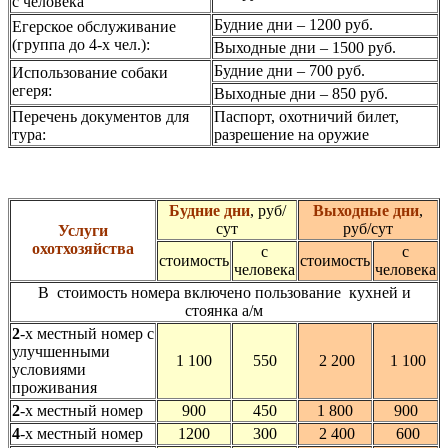
c чeлoвeка
Будние дни – 1200 руб.
Егерское обслуживание
(группа до 4-х чел.):
Выходные дни – 1500 руб.
Будние дни – 700 руб.
Использование собаки
егеря:
Выходные дни – 850 руб.
Перечень документов для
Паспорт, охотничий билет,
тура:
разрешение на оружие
Будние дни
, руб/
Выходные дни
,
сут
руб/сут
Услуги
охотхозяйства
с
с
стоимость
стоимость
человека
человека
В стоимость номера включено пользование кухней и
стоянка а/м
2
-х местный номер с
улучшенными
1 100
550
2 200
1 100
условиями
проживания
2
-х местный номер
900
450
1 800
900
4
-х местный номер
1200
300
2 400
600