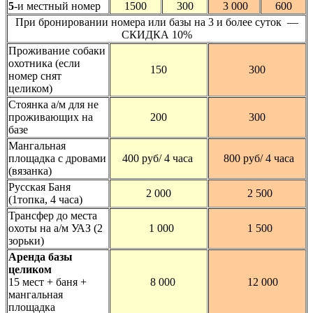
5
-и местный номер
1500
300
3 000
600
При бронировании номера или базы на 3 и более суток —
СКИДКА 10%
Проживание собаки
охотника (если
150
300
номер снят
целиком)
Стоянка а/м для не
проживающих на
200
300
базе
Мангальная
площадка с дровами
400 руб/ 4 часа
800 руб/ 4 часа
(вязанка)
Русская Баня
2 000
2 500
(1топка, 4 часа)
Трансфер до места
охоты на а/м УАЗ (2
1 000
1 500
зорьки)
Аренда базы
целиком
15 мест + баня +
8 000
12 000
мангальная
площадка