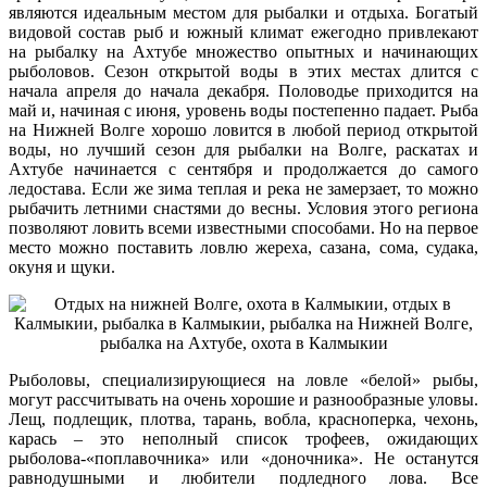
являются идеальным местом для рыбалки и отдыха. Богатый
видовой состав рыб и южный климат ежегодно привлекают
на рыбалку на Ахтубе множество опытных и начинающих
рыболовов. Сезон открытой воды в этих местах длится с
начала апреля до начала декабря. Половодье приходится на
май и, начиная с июня, уровень воды постепенно падает. Рыба
на Нижней Волге хорошо ловится в любой период открытой
воды, но лучший сезон для рыбалки на Волге, раскатах и
Ахтубе начинается с сентября и продолжается до самого
ледостава. Если же зима теплая и река не замерзает, то можно
рыбачить летними снастями до весны. Условия этого региона
позволяют ловить всеми известными способами. Но на первое
место можно поставить ловлю жереха, сазана, сома, судака,
окуня и щуки.
Рыболовы, специализирующиеся на ловле «белой» рыбы,
могут рассчитывать на очень хорошие и разнообразные уловы.
Лещ, подлещик, плотва, тарань, вобла, красноперка, чехонь,
карась – это неполный список трофеев, ожидающих
рыболова-«поплавочника» или «доночника». Не останутся
равнодушными и любители подледного лова. Все