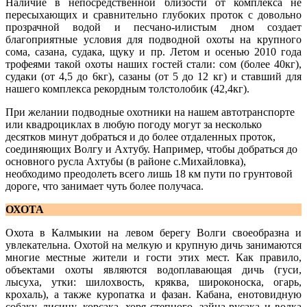
Наличие в непосредственной близости от комплекса не
пересыхающих и сравнительно глубоких проток с довольно
прозрачной водой и песчано-илистым дном создает
благоприятные условия для подводной охоты на крупного
сома, сазана, судака, щуку и пр. Летом и осенью 2010 года
трофеями такой охоты наших гостей стали: сом (более 40кг),
судаки (от 4,5 до 6кг), сазаны (от 5 до 12 кг) и ставший для
нашего комплекса рекордным толстолобик (42,4кг).
При желании подводные охотники на нашем автотранспорте
или квадроциклах в любую погоду могут за несколько
десятков минут добраться и до более отдаленных проток,
соединяющих Волгу и Ахтубу. Например, чтобы добраться до
основного русла Ахтубы (в районе с.Михайловка),
необходимо преодолеть всего лишь 18 км пути по грунтовой
дороге, что занимает чуть более получаса.
ОХОТА
Охота в Калмыкии на левом берегу Волги своеобразна и
увлекательна. Охотой на мелкую и крупную дичь занимаются
многие местные жители и гости этих мест. Как правило,
объектами охоты являются водоплавающая дичь (гуси,
лысуха, утки: шилохвость, кряква, широконоска, огарь,
крохаль), а также куропатка и фазан. Кабана, енотовидную
собаку, лисицу, корсака, хоря степного, зайца-русака и волка