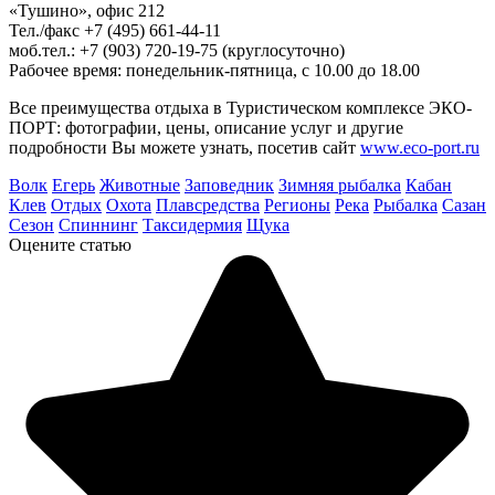
«Тушино», офис 212
Тел./факс +7 (495) 661-44-11
моб.тел.: +7 (903) 720-19-75 (круглосуточно)
Рабочее время: понедельник-пятница, с 10.00 до 18.00
Все преимущества отдыха в Туристическом комплексе ЭКО-
ПОРТ: фотографии, цены, описание услуг и другие
подробности Вы можете узнать, посетив сайт
www.eco-port.ru
Волк
Егерь
Животные
Заповедник
Зимняя рыбалка
Кабан
Клев
Отдых
Охота
Плавсредства
Регионы
Река
Рыбалка
Сазан
Сезон
Спиннинг
Таксидермия
Щука
Оцените статью