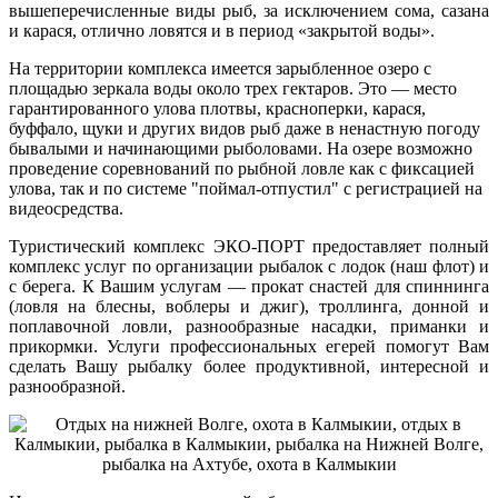
вышеперечисленные виды рыб, за исключением сома, сазана
и карася, отлично ловятся и в период «закрытой воды».
На территории комплекса имеется зарыбленное озеро с
площадью зеркала воды около трех гектаров. Это — место
гарантированного улова плотвы, красноперки, карася,
буффало, щуки и других видов рыб даже в ненастную погоду
бывалыми и начинающими рыболовами. На озере возможно
проведение соревнований по рыбной ловле как с фиксацией
улова, так и по системе "поймал-отпустил" с регистрацией на
видеосредства.
Туристический комплекс ЭКО-ПОРТ предоставляет полный
комплекс услуг по организации рыбалок с лодок (наш флот) и
с берега. К Вашим услугам — прокат снастей для спиннинга
(ловля на блесны, воблеры и джиг), троллинга, донной и
поплавочной ловли, разнообразные насадки, приманки и
прикормки. Услуги профессиональных егерей помогут Вам
сделать Вашу рыбалку более продуктивной, интересной и
разнообразной.