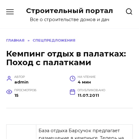
Перейти
Строительный портал
к
содержанию
Все о строительстве домов и дач
ГЛАВНАЯ
»
СПЕЦПРЕДЛОЖЕНИЯ
Кемпинг отдых в палатках:
Поход с палатками
АВТОР
НА ЧТЕНИЕ
admin
4 мин
ПРОСМОТРОВ
ОПУБЛИКОВАНО
15
11.07.2011
База отдыха Барсучок предлагает
размещение в кемпинге. Теперь на