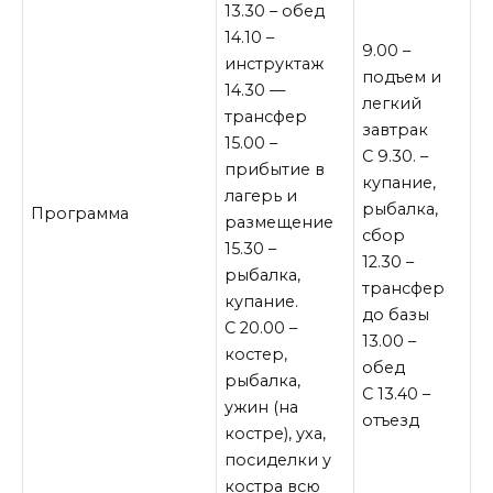
13.30 – обед
14.10 –
9.00 –
инструктаж
подъем и
14.30 —
легкий
трансфер
завтрак
15.00 –
С 9.30. –
прибытие в
купание,
лагерь и
рыбалка,
Программа
размещение
сбор
15.30 –
12.30 –
рыбалка,
трансфер
купание.
до базы
С 20.00 –
13.00 –
костер,
обед
рыбалка,
С 13.40 –
ужин (на
отъезд
костре), уха,
посиделки у
костра всю