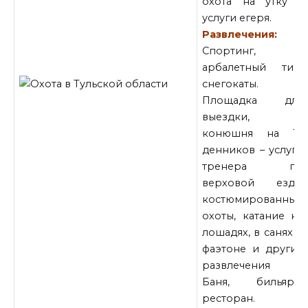
охота на утку –
услуги егеря.
Развлечения:
Спортинг,
арбалетный тир,
снегокаты.
Площадка для
выездки,
конюшня на 14
денников – услуги
тренера по
верховой езде,
костюмированные
охоты, катание на
лошадях, в санях и
фаэтоне и другие
развлечения
Баня, бильярд,
ресторан.