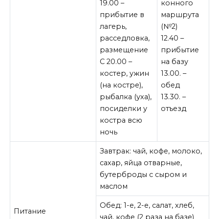
19.00 –
конного
прибытие в
маршрута
лагерь,
(№2)
расседловка,
12.40 –
размещение
прибытие
С 20.00 –
на базу
костер, ужин
13.00. –
(на костре),
обед
рыбалка (уха),
13.30. –
посиделки у
отъезд
костра всю
ночь
Завтрак: чай, кофе, молоко,
сахар, яйца отварные,
бутерброды с сыром и
маслом
Обед: 1-е, 2-е, салат, хлеб,
Питание
чай, кофе (2 раза на базе)