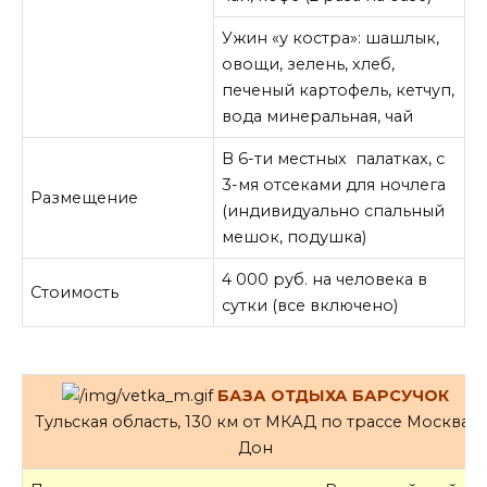
Ужин «у костра»: шашлык,
овощи, зелень, хлеб,
печеный картофель, кетчуп,
вода минеральная, чай
В 6-ти местных палатках, с
3-мя отсеками для ночлега
Размещение
(индивидуально спальный
мешок, подушка)
4 000 руб. на человека в
Стоимость
сутки (все включено)
БАЗА ОТДЫХА БАРСУЧОК
Тульская область, 130 км от МКАД по трассе Москва-
Дон