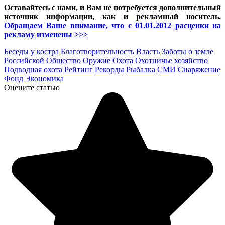
Оставайтесь с нами, и Вам не потребуется дополнительный
источник информации, как и рекламный носитель.
Обращаем Ваше внимание, что с 01.01.2012 расценки на
рекламу изменены >>>
Беседы у костра
Благотворительность
Власть
Заботы о земле
Российской
Общество
Оружие
Охота
Охотничье хозяйство
Подводная охота
Рейтинг
Рекорды
Рыбалка
СМИ
Снаряжение
Фонд
Экономика
Оцените статью