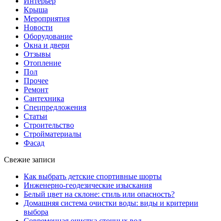
Интерьер
Крыша
Мероприятия
Новости
Оборудование
Окна и двери
Отзывы
Отопление
Пол
Прочее
Ремонт
Сантехника
Спецпредложения
Статьи
Строительство
Стройматериалы
Фасад
Свежие записи
Как выбрать детские спортивные шорты
Инженерно-геодезические изыскания
Белый цвет на склоне: стиль или опасность?
Домашняя система очистки воды: виды и критерии
выбора
Современная очистка сточных вод