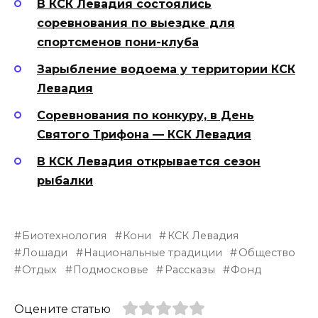
В КСК Левадия состоялись
соревнования по выездке для
спортсменов пони-клуба
Зарыбление водоема у территории КСК
Левадия
Соревнования по конкуру, в День
Святого Трифона — КСК Левадия
В КСК Левадия открывается сезон
рыбалки
Биотехнология
Кони
КСК Левадия
Лошади
Национальные традиции
Общество
Отдых
Подмосковье
Рассказы
Фонд
Оцените статью