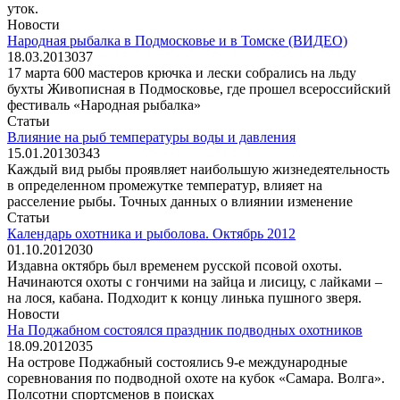
уток.
Новости
Народная рыбалка в Подмосковье и в Томске (ВИДЕО)
18.03.2013
0
37
17 марта 600 мастеров крючка и лески собрались на льду
бухты Живописная в Подмосковье, где прошел всероссийский
фестиваль «Народная рыбалка»
Статьи
Влияние на рыб температуры воды и давления
15.01.2013
0
343
Каждый вид рыбы проявляет наибольшую жизнедеятельность
в определенном промежутке температур, влияет на
расселение рыбы. Точных данных о влиянии изменение
Статьи
Календарь охотника и рыболова. Октябрь 2012
01.10.2012
0
30
Издавна октябрь был временем русской псовой охоты.
Начинаются охоты с гончими на зайца и лисицу, с лайками –
на лося, кабана. Подходит к концу линька пушного зверя.
Новости
На Поджабном состоялся праздник подводных охотников
18.09.2012
0
35
На острове Поджабный состоялись 9-е международные
соревнования по подводной охоте на кубок «Самара. Волга».
Полсотни спортсменов в поисках