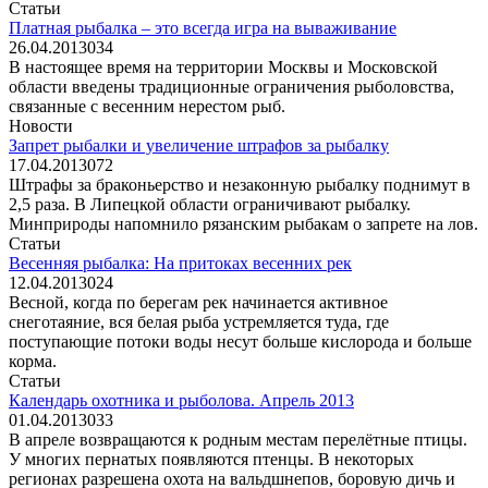
Статьи
Платная рыбалка – это всегда игра на вываживание
26.04.2013
0
34
В настоящее время на территории Москвы и Московской
области введены традиционные ограничения рыболовства,
связанные с весенним нерестом рыб.
Новости
Запрет рыбалки и увеличение штрафов за рыбалку
17.04.2013
0
72
Штрафы за браконьерство и незаконную рыбалку поднимут в
2,5 раза. В Липецкой области ограничивают рыбалку.
Минприроды напомнило рязанским рыбакам о запрете на лов.
Статьи
Весенняя рыбалка: На притоках весенних рек
12.04.2013
0
24
Весной, когда по берегам рек начинается активное
снеготаяние, вся белая рыба устремляется туда, где
поступающие потоки воды несут больше кислорода и больше
корма.
Статьи
Календарь охотника и рыболова. Апрель 2013
01.04.2013
0
33
В апреле возвращаются к родным местам перелётные птицы.
У многих пернатых появляются птенцы. В некоторых
регионах разрешена охота на вальдшнепов, боровую дичь и