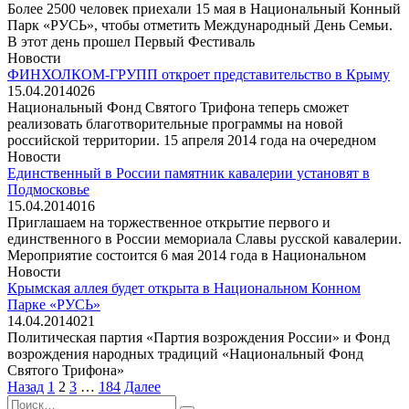
Более 2500 человек приехали 15 мая в Национальный Конный
Парк «РУСЬ», чтобы отметить Международный День Семьи.
В этот день прошел Первый Фестиваль
Новости
ФИНХОЛКОМ-ГРУПП откроет представительство в Крыму
15.04.2014
0
26
Национальный Фонд Святого Трифона теперь сможет
реализовать благотворительные программы на новой
российской территории. 15 апреля 2014 года на очередном
Новости
Единственный в России памятник кавалерии установят в
Подмосковье
15.04.2014
0
16
Приглашаем на торжественное открытие первого и
единственного в России мемориала Славы русской кавалерии.
Мероприятие состоится 6 мая 2014 года в Национальном
Новости
Крымская аллея будет открыта в Национальном Конном
Парке «РУСЬ»
14.04.2014
0
21
Политическая партия «Партия возрождения России» и Фонд
возрождения народных традиций «Национальный Фонд
Святого Трифона»
Пагинация
Назад
1
2
3
…
184
Далее
записей
Search