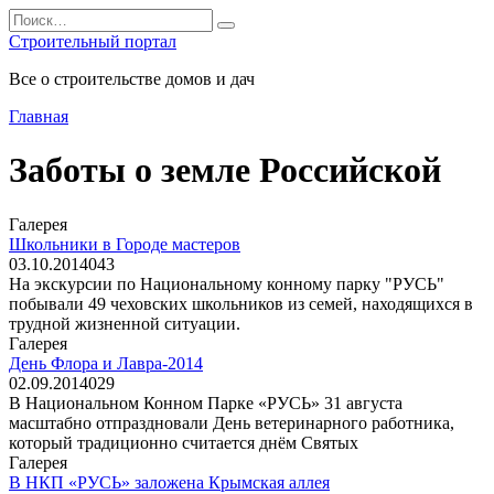
Перейти
Search
к
for:
Строительный портал
содержанию
Все о строительстве домов и дач
Главная
Заботы о земле Российской
Галерея
Школьники в Городе мастеров
03.10.2014
0
43
На экскурсии по Национальному конному парку "РУСЬ"
побывали 49 чеховских школьников из семей, находящихся в
трудной жизненной ситуации.
Галерея
День Флора и Лавра-2014
02.09.2014
0
29
В Национальном Конном Парке «РУСЬ» 31 августа
масштабно отпраздновали День ветеринарного работника,
который традиционно считается днём Святых
Галерея
В НКП «РУСЬ» заложена Крымская аллея