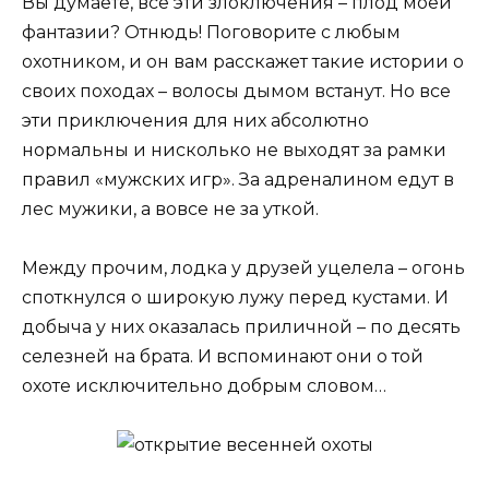
Вы думаете, все эти злоключения – плод моей
фантазии? Отнюдь! Поговорите с любым
охотником, и он вам расскажет такие истории о
своих походах – волосы дымом встанут. Но все
эти приключения для них абсолютно
нормальны и нисколько не выходят за рамки
правил «мужских игр». За адреналином едут в
лес мужики, а вовсе не за уткой.
Между прочим, лодка у друзей уцелела – огонь
споткнулся о широкую лужу перед кустами. И
добыча у них оказалась приличной – по десять
селезней на брата. И вспоминают они о той
охоте исключительно добрым словом…