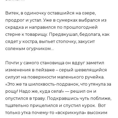
Витек, в одиночку оставшийся на озере,
продрог и устал. Уже в сумерках выбрался из
скрадка и направился по прошлогодней
стерне к товарищу. Предвкушал, бедолага, как
сядет у костра, выпьет стопочку, закусит
соленым огурчиком…
Почти у самого становища он вдруг заметил
изменения в пейзаже – серый шевелящийся
силуэт на поверхности маленького ручейка.
«Это же та шилохвость-подранок, что утянула за
рощу! Надо же, куда села!» — решил он и
опустился в траву. Подкравшись чуть поближе,
тщательно прицелился и спустил курок. Вот
только утка почему-то «вскрикнула» высоким