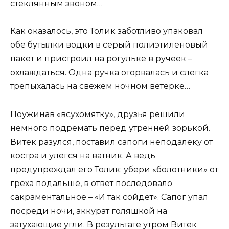
стеклянным звоном…
Как оказалось, это Толик заботливо упаковал
обе бутылки водки в серый полиэтиленовый
пакет и пристроил на рогульке в ручеек –
охлаждаться. Одна ручка оторвалась и слегка
трепыхалась на свежем ночном ветерке…
Поужинав «всухомятку», друзья решили
немного подремать перед утренней зорькой.
Витек разулся, поставил сапоги неподалеку от
костра и улегся на ватник. А ведь
предупреждал его Толик: убери «болотники» от
греха подальше, в ответ последовало
сакраментальное – «И так сойдет». Сапог упал
посреди ночи, аккурат голяшкой на
затухающие угли. В результате утром Витек