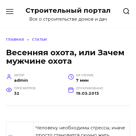
Перейти
Строительный портал
к
содержанию
Все о строительстве домов и дач
ГЛАВНАЯ
»
СТАТЬИ
Весенняя охота, или Зачем
мужчине охота
АВТОР
НА ЧТЕНИЕ
admin
7 мин
ПРОСМОТРОВ
ОПУБЛИКОВАНО
32
19.03.2013
Человеку необходимы стрессы, иначе
просто становится скучно жить.