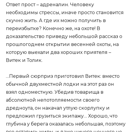
Ответ прост – адреналин. Человеку
необходимы стрессы, иначе просто становится
скучно жить. А где их можно получить в
переизбытке? Конечно же, на охоте! В
доказательство приведу небольшой рассказ о
прошлогоднем открытии весенней охоты, на
которую выехали два хороших приятеля –
Витек и Толик.
…Первый сюрприз приготовил Витек: вместо
обычной двухместной лодки на этот раз он
взял одноместную. Убедив товарища в
абсолютной непотопляемости своего
дредноута, он накачал утлую скорлупку и
предложил грузиться экипажу… Хорошо, что
глубина у берега оказалась небольшая, поэтому
все остались живы, и даже ничего ценного не