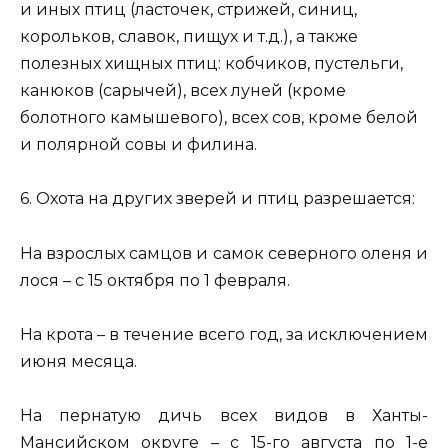
и иных птиц (ласточек, стрижей, синиц,
корольков, славок, пищух и т.д.), а также
полезных хищных птиц: кобчиков, пустельги,
канюков (сарычей), всех луней (кроме
болотного камышевого), всех сов, кроме белой
и полярной совы и филина.
6. Охота на других зверей и птиц разрешается:
На взрослых самцов и самок северного оленя и
лося – с 15 октября по 1 февраля.
На крота – в течение всего год, за исключением
июня месяца.
На пернатую дичь всех видов в Ханты-
Мансийском округе – с 15-го августа по 1-е