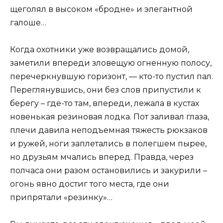
щеголял в высоком «бродне» и элегантной
галоше…
Когда охотники уже возвращались домой,
заметили впереди зловещую огненную полосу,
перечеркнувшую горизонт, — кто-то пустил пал.
Переглянувшись, они без слов припустили к
берегу – где-то там, впереди, лежала в кустах
новенькая резиновая лодка. Пот заливал глаза,
плечи давила неподъемная тяжесть рюкзаков
и ружей, ноги заплетались в полегшем пырее,
но друзьям мчались вперед. Правда, через
полчаса они разом остановились и закурили –
огонь явно достиг того места, где они
припрятали «резинку»…