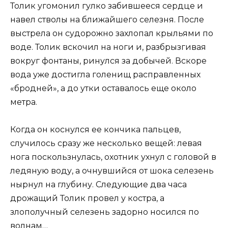
Толик угомонил гулко забившееся сердце и
навел стволы на ближайшего селезня. После
выстрела он судорожно захлопал крыльями по
воде. Толик вскочил на ноги и, разбрызгивая
вокруг фонтаны, ринулся за добычей. Вскоре
вода уже достигла голенищ расправленных
«бродней», а до утки оставалось еще около
метра.
Когда он коснулся ее кончика пальцев,
случилось сразу же несколько вещей: левая
нога поскользнулась, охотник ухнул с головой в
ледяную воду, а очнувшийся от шока селезень
нырнул на глубину. Следующие два часа
дрожащий Толик провел у костра, а
злополучный селезень задорно носился по
волнам…