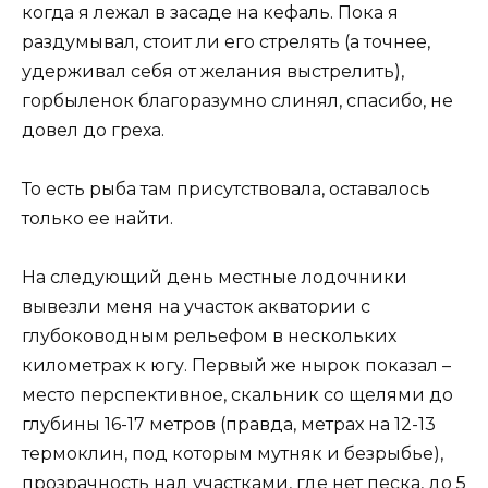
когда я лежал в засаде на кефаль. Пока я
раздумывал, стоит ли его стрелять (а точнее,
удерживал себя от желания выстрелить),
горбыленок благоразумно слинял, спасибо, не
довел до греха.
То есть рыба там присутствовала, оставалось
только ее найти.
На следующий день местные лодочники
вывезли меня на участок акватории с
глубоководным рельефом в нескольких
километрах к югу. Первый же нырок показал –
место перспективное, скальник со щелями до
глубины 16-17 метров (правда, метрах на 12-13
термоклин, под которым мутняк и безрыбье),
прозрачность над участками, где нет песка, до 5