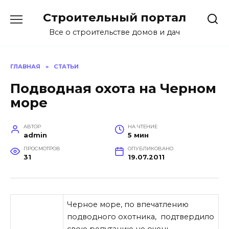
Перейти
Строительный портал
к
содержанию
Все о строительстве домов и дач
ГЛАВНАЯ
»
СТАТЬИ
Подводная охота на Черном
море
АВТОР
НА ЧТЕНИЕ
admin
5 мин
ПРОСМОТРОВ
ОПУБЛИКОВАНО
31
19.07.2011
Черное море, по впечатлению
подводного охотника, подтвердило
свою репутацию не очень