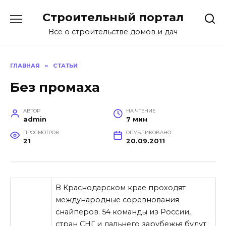
Перейти
Строительный портал
к
содержанию
Все о строительстве домов и дач
ГЛАВНАЯ
»
СТАТЬИ
Без промаха
АВТОР
НА ЧТЕНИЕ
admin
7 мин
ПРОСМОТРОВ
ОПУБЛИКОВАНО
21
20.09.2011
В Краснодарском крае проходят
международные соревнования
снайперов. 54 команды из России,
стран СНГ и дальнего зарубежья будут