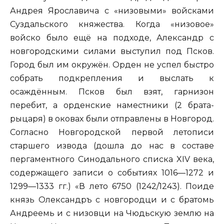
Андрея Ярославича с «низовыми» войсками
Суздальского княжества. Когда «низовое»
войско было ещё на подходе, Александр с
новгородскими силами выступил под Псков.
Город был им окружён. Орден не успел быстро
собрать подкрепления и выслать к
осаждённым. Псков был взят, гарнизон
перебит, а орденские наместники (2 брата-
рыцаря) в оковах были отправлены в Новгород.
Согласно Новгородской первой летописи
старшего извода (дошла до нас в составе
пергаментного Синодального списка XIV века,
содержащего записи о событиях 1016—1272 и
1299—1333 гг.) «В лето 6750 (1242/1243). Поиде
князь Олександръ с новгородци и с братомь
Андреемь и с низовци на Чюдьскую землю на