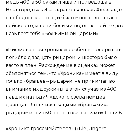
мець 400, а 50 руками яша и приведоша в
Новъгородъ». «И возвратился князь Александр
с победою славною, и было много пленных в
войске его, и вели босыми подле коней тех, кто
называет себя «Божьими рыцарями»
«Рифмованная хроника» особенно говорит, что
погибло двадцать рыцарей, и шестеро было
взято в плен. Расхождение в оценках может
объясняться тем, что «Хроника» имеет в виду
только «братьев»-рыцарей, не принимая во
внимание их дружины, в этом случае из 400
павших на льду Чудского озера немцев
двадцать были настоящими «братьями»-
рыцарями, а из 50 пленных «братьями» были 6.
«Хроника гроссмейстеров» («Die jungere