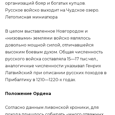
организаций бояр и богатых купцов.
Русское войско выходит на Чудское озеро.
Летописная миниатюра
В целом выставленное Новгородом и
«низовыми» землями войско являлось
довольно мощной силой, отличавшейся
высоким боевым духом. Общая численность
русского войска составляла 15—17 тыс.чел.,
аналогичные численности указывал Генрих
Латвийский при описании русских походов в
Прибалтику в 1210—1220-х годах.
Положение Ордена
Согласно данным ливонской хроники, для
похода пришлось собирать «много отважных