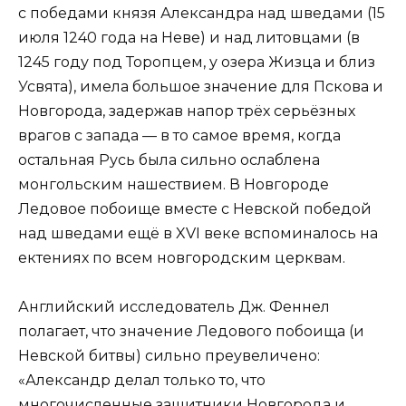
с победами князя Александра над шведами (15
июля 1240 года на Неве) и над литовцами (в
1245 году под Торопцем, у озера Жизца и близ
Усвята), имела большое значение для Пскова и
Новгорода, задержав напор трёх серьёзных
врагов с запада — в то самое время, когда
остальная Русь была сильно ослаблена
монгольским нашествием. В Новгороде
Ледовое побоище вместе с Невской победой
над шведами ещё в XVI веке вспоминалось на
ектениях по всем новгородским церквам.
Английский исследователь Дж. Феннел
полагает, что значение Ледового побоища (и
Невской битвы) сильно преувеличено:
«Александр делал только то, что
многочисленные защитники Новгорода и