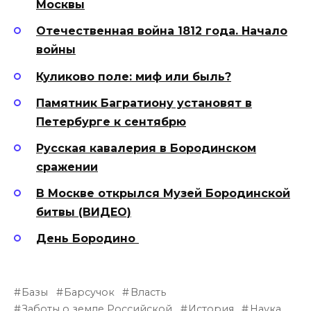
Москвы
Отечественная война 1812 года. Начало
войны
Куликово поле: миф или быль?
Памятник Багратиону установят в
Петербурге к сентябрю
Русская кавалерия в Бородинском
сражении
В Москве открылся Музей Бородинской
битвы (ВИДЕО)
День Бородино
Базы
Барсучок
Власть
Заботы о земле Российской
История
Наука