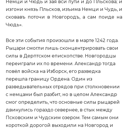
Немци и Чюдь и зая вси пути и до Пльскова; и
изгони князь Пльсков, изъима Немци и Чудь, и
сковавъ поточи в Новгородъ, а сам поиде на
Чюдь».
Все эти события произошли в марте 1242 года.
Рыцари смогли лишь сконцентрировать свои
силы в Дерптском епископстве. Новгородцы
переиграли их по времени. Александр тогда
повёл войска на Изборск, его разведка
перешла границу Ордена. Один из
разведывательных отрядов при столкновении
с немцами был разбит, но в целом Александр
смог определить, что основные силы рыцарей
двинулись гораздо севернее, в стык между
Псковским и Чудским озером. Тем самым они
короткой дорогой выходили на Новгород и