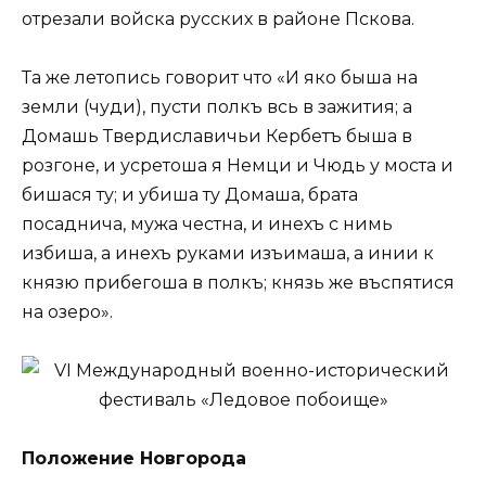
отрезали войска русских в районе Пскова.
Та же летопись говорит что «И яко быша на
земли (чуди), пусти полкъ всь в зажития; а
Домашь Твердиславичьи Кербетъ быша в
розгоне, и усретоша я Немци и Чюдь у моста и
бишася ту; и убиша ту Домаша, брата
посаднича, мужа честна, и инехъ с нимь
избиша, а инехъ руками изъимаша, а инии к
князю прибегоша в полкъ; князь же въспятися
на озеро».
Положение Новгорода