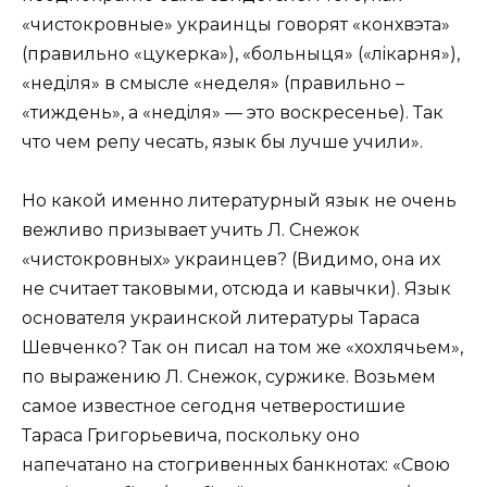
«чистокровные» украинцы говорят «конхвэта»
(правильно «цукерка»), «больныця» («лiкарня»),
«недiля» в смысле «неделя» (правильно –
«тиждень», а «недiля» — это воскресенье). Так
что чем репу чесать, язык бы лучше учили».
Но какой именно литературный язык не очень
вежливо призывает учить Л. Снежок
«чистокровных» украинцев? (Видимо, она их
не считает таковыми, отсюда и кавычки). Язык
основателя украинской литературы Тараса
Шевченко? Так он писал на том же «хохлячьем»,
по выражению Л. Снежок, суржике. Возьмем
самое известное сегодня четверостишие
Тараса Григорьевича, поскольку оно
напечатано на стогривенных банкнотах: «Свою