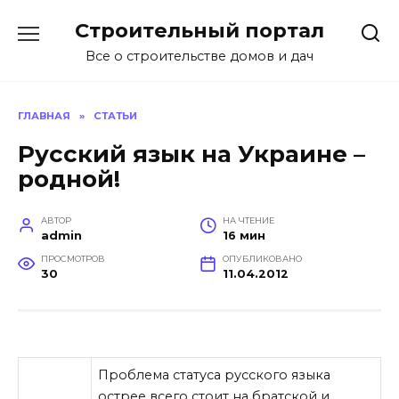
Перейти
Строительный портал
к
содержанию
Все о строительстве домов и дач
ГЛАВНАЯ
»
СТАТЬИ
Русский язык на Украине –
родной!
АВТОР
НА ЧТЕНИЕ
admin
16 мин
ПРОСМОТРОВ
ОПУБЛИКОВАНО
30
11.04.2012
Проблема статуса русского языка
острее всего стоит на братской и