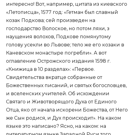
интересно! Вот, например, цитата из киевского
«Летописца», 1577 год: «Гетман был славный
козак Подкова; сей произведен на
господарство Волоское, но потом ляхи, з
наущения волохов, Подкове помянутому
голову усекли во Львове; тело же его козаки в
Каневском монастыре погребли». А вот
оглавление Острожского издания 1598 г.
«Книжица в 10 разделах»: «Первое.
Свидетельства вкратце собранные от
Божественных писаний, и святых богословцев,
и вселенских учителей. Об исхождении
Святаго и Животворящого Духа от Единого
Отца, яко от начала искорени Божества, от Него
же Сын родися, и Дух происходит». На каком
языке это написано? Ясно, на каком: на
литературном языке Западной Руси того