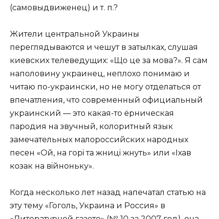
(самовыдвиженец) и т. п.?
Жители центральной Украины
переглядываются и чешут в затылках, слушая
киевских телеведущих: «Що це за мова?». Я сам
наполовину украинец, неплохо понимаю и
читаю по-украински, но не могу отделаться от
впечатления, что современный официальный
украинский — это какая-то ёрническая
пародия на звучный, колоритный язык
замечательных малороссийских народных
песен «Ой, на горi та жницi жнуть» или «Iхав
козак на вiйноньку».
Когда несколько лет назад напечатал статью на
эту тему «Гоголь, Украина и Россия» в
«Литературной газете» (№ 10 за 2007 год), она