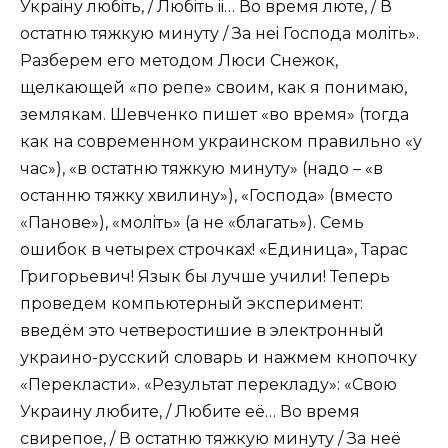
Украiну любiть, / Любiть ii… Во время люте, / В
остатню тяжкую минуту / За неi Господа молiть».
Разберем его методом Люси Снежок,
щелкающей «по репе» своим, как я понимаю,
землякам. Шевченко пишет «во время» (тогда
как на современном украинском правильно «у
час»), «в остатню тяжкую минуту» (надо – «в
останню тяжку хвилину»), «Господа» (вместо
«Пaнове»), «молiть» (а не «благать»). Семь
ошибок в четырех строчках! «Единица», Тарас
Григорьевич! Язык бы лучше учили! Теперь
проведем компьютерный эксперимент:
введём это четверостишие в электронный
украино-русский словарь и нажмем кнопочку
«Перекласти». «Результат перекладу»: «Свою
Украину любите, / Любите её… Во время
свирепое, / В остатню тяжкую минуту / За неё