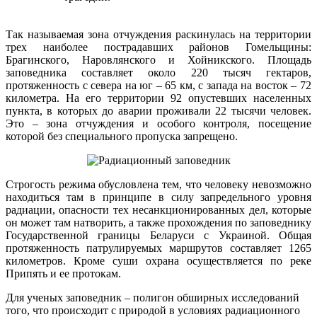
Так называемая зона отчуждения раскинулась на территории
трех наиболее пострадавших районов Гомельщины:
Брагинского, Наровлянского и Хойникского. Площадь
заповедника составляет около 220 тысяч гектаров,
протяженность с севера на юг – 65 км, с запада на восток – 72
километра. На его территории 92 опустевших населенных
пункта, в которых до аварии проживали 22 тысячи человек.
Это – зона отчуждения и особого контроля, посещение
которой без специального пропуска запрещено.
Строгость режима обусловлена тем, что человеку невозможно
находиться там в принципе в силу запредельного уровня
радиации, опасности тех несанкционированных дел, которые
он может там натворить, а также прохождения по заповеднику
Государственной границы Беларуси с Украиной. Общая
протяженность патрулируемых маршрутов составляет 1265
километров. Кроме суши охрана осуществляется по реке
Припять и ее протокам.
Для ученых заповедник – полигон обширных исследований
того, что происходит с природой в условиях радиационного