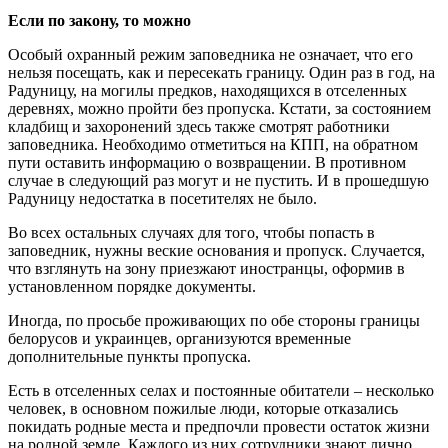
Если по закону, то можно
Особый охранный режим заповедника не означает, что его
нельзя посещать, как и пересекать границу. Один раз в год, на
Радуницу, на могилы предков, находящихся в отселенных
деревнях, можно пройти без пропуска. Кстати, за состоянием
кладбищ и захоронений здесь также смотрят работники
заповедника. Необходимо отметиться на КПП, на обратном
пути оставить информацию о возвращении. В противном
случае в следующий раз могут и не пустить. И в прошедшую
Радуницу недостатка в посетителях не было.
Во всех остальных случаях для того, чтобы попасть в
заповедник, нужны веские основания и пропуск. Случается,
что взглянуть на зону приезжают иностранцы, оформив в
установленном порядке документы.
Иногда, по просьбе проживающих по обе стороны границы
белорусов и украинцев, организуются временные
дополнительные пункты пропуска.
Есть в отселенных селах и постоянные обитатели – несколько
человек, в основном пожилые люди, которые отказались
покидать родные места и предпочли провести остаток жизни
на родной земле. Каждого из них сотрудники знают лично.