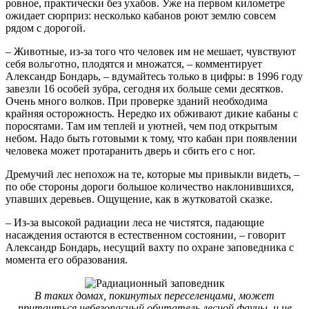
ровное, практически без ухабов. Уже на первом километре
ожидает сюрприз: несколько кабанов роют землю совсем
рядом с дорогой.
– Животные, из-за того что человек им не мешает, чувствуют
себя вольготно, плодятся и множатся, – комментирует
Александр Бондарь, – вдумайтесь только в цифры: в 1996 году
завезли 16 особей зубра, сегодня их больше семи десятков.
Очень много волков. При проверке зданий необходима
крайняя осторожность. Нередко их обживают дикие кабаны с
поросятами. Там им теплей и уютней, чем под открытым
небом. Надо быть готовыми к тому, что кабан при появлении
человека может протаранить дверь и сбить его с ног.
Дремучий лес непохож на те, которые мы привыкли видеть, –
по обе стороны дороги большое количество наклонившихся,
упавших деревьев. Ощущение, как в жутковатой сказке.
– Из-за высокой радиации леса не чистятся, падающие
насаждения остаются в естественном состоянии, – говорит
Александр Бондарь, несущий вахту по охране заповедника с
момента его образования.
В таких домах, покинутых переселенцами, может
притаиться небезопасный обитатель лесной фауны, и не