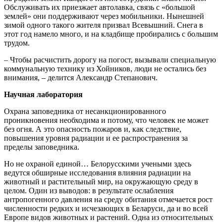
Обслуживать их приезжает автолавка, связь с «большой
землей» они поддерживают через мобильники. Нынешней
зимой одного такого жителя призвал Всевышний. Снега в
этот год намело много, и на кладбище пробирались с большим
трудом.
– Чтобы расчистить дорогу на погост, вызывали специальную
коммунальную технику из Хойников, люди не остались без
внимания, – делится Александр Степанович.
Научная лаборатория
Охрана заповедника от несанкционированного
проникновения необходима и потому, что человек не может
без огня. А это опасность пожаров и, как следствие,
повышения уровня радиации и ее распространения за
пределы заповедника.
Но не охраной единой… Белорусскими учеными здесь
ведутся обширные исследования влияния радиации на
животный и растительный мир, на окружающую среду в
целом. Один из выводов: в результате ослабления
антропогенного давления на среду обитания отмечается рост
численности редких и исчезающих в Беларуси, да и во всей
Европе видов животных и растений. Одна из относительных