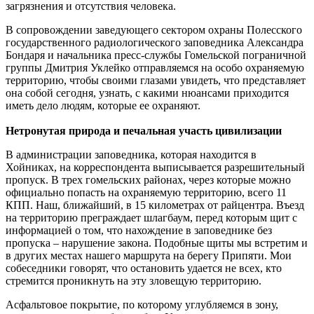
загрязнения и отсутствия человека.
В сопровождении заведующего сектором охраны Полесского
государственного радиологического заповедника Александра
Бондаря и начальника пресс-службы Гомельской пограничной
группы Дмитрия Уклейко отправляемся на особо охраняемую
территорию, чтобы своими глазами увидеть, что представляет
она собой сегодня, узнать, с какими нюансами приходится
иметь дело людям, которые ее охраняют.
Нетронутая природа и печальная участь цивилизации
В администрации заповедника, которая находится в
Хойниках, на корреспондента выписывается разрешительный
пропуск. В трех гомельских районах, через которые можно
официально попасть на охраняемую территорию, всего 11
КПП. Наш, ближайший, в 15 километрах от райцентра. Въезд
на территорию преграждает шлагбаум, перед которым щит с
информацией о том, что нахождение в заповеднике без
пропуска – нарушение закона. Подобные щиты мы встретим и
в других местах нашего маршрута на берегу Припяти. Мои
собеседники говорят, что остановить удается не всех, кто
стремится проникнуть на эту зловещую территорию.
Асфальтовое покрытие, по которому углубляемся в зону,