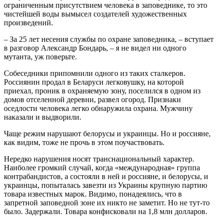
ограниченным присутствием человека в заповеднике, то это
чистейшей воды вымысел создателей художественных
произведений.
– За 25 лет несения службы по охране заповедника, – вступает
в разговор Александр Бондарь, – я не видел ни одного
мутанта, уж поверьте.
Собеседники припомнили одного из таких сталкеров.
Россиянин продал в Беларуси легковушку, на которой
приехал, проник в охраняемую зону, поселился в одном из
домов отселенной деревни, развел огород. Признаки
оседлости человека легко обнаружила охрана. Мужчину
наказали и выдворили.
Чаще режим нарушают белорусы и украинцы. Но и россияне,
как видим, тоже не прочь в этом поучаствовать.
Нередко нарушения носят транснациональный характер.
Наиболее громкий случай, когда «международная» группа
контрабандистов, а состояли в ней и россияне, и белорусы, и
украинцы, попыталась завезти из Украины крупную партию
товара известных марок. Видимо, понадеялись, что в
запретной заповедной зоне их никто не заметит. Но не тут-то
было. Задержали. Товара конфисковали на 1,8 млн долларов.