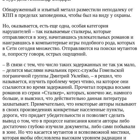
Обнаруженный и изъятый металл разместили неподалеку от
КПП в пределах заповедника, чтобы был на виду у охраны.
Но, оказывается, есть еще одна, особая категория
нарушителей – так называемые сталкеры, которые
отправляются в зону, начитавшись увлекательных романов и
наигравшись в компьютерные игры подобного рода, которых
в Сети сегодня множество. Отправляются на поиски мутантов
и, попросту говоря, острых ощущений.
– В связи с тем, что число таких задержанных не так уж мало,
– делится мыслями начальник пресс-службы Гомельской
пограничной группы Дмитрий Уклейко, – я решил, что
называется, изучить проблему через чтиво, на которое они
ссылаются во время задержаний. Прочитал порядка восьми
романов из серии «Сталкер», которых, конечно же, намного
больше, и выяснил, что действительно данная литература
захватывает. Примечательно, что некоторые авторы называют
в своих произведениях конкретные населенные пункты,
дороги, что придает убедительности и позволяет сделать
вывод о том, что в процессе написания книги авторы либо
достаточно глубоко изучили документы, либо сами побывали
в зоне. Но что касается мутантов и всевозможной мистики,
которая якобы обусловлена высоким уровнем радиации и