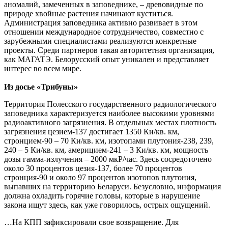
аномалий, замеченных в заповеднике, – древовидные по
природе хвойные растения начинают куститься.
Администрация заповедника активно развивает в этом
отношении международное сотрудничество, совместно с
зарубежными специалистами реализуются конкретные
проекты. Среди партнеров такая авторитетная организация,
как МАГАТЭ. Белорусский опыт уникален и представляет
интерес во всем мире.
Из досье «Трибуны»
Территория Полесского государственного радиологического
заповедника характеризуется наиболее высокими уровнями
радиоактивного загрязнения. В отдельных местах плотность
загрязнения цезием-137 достигает 1350 Ки/кв. км,
стронцием-90 – 70 Ки/кв. км, изотопами плутония-238, 239,
240 – 5 Ки/кв. км, америцием-241 – 3 Ки/кв. км, мощность
дозы гамма-излучения – 2000 мкР/час. Здесь сосредоточено
около 30 процентов цезия-137, более 70 процентов
стронция-90 и около 97 процентов изотопов плутония,
выпавших на территорию Беларуси. Безусловно, информация
должна охладить горячие головы, которые в нарушение
закона ищут здесь, как уже говорилось, острых ощущений.
…На КПП зафиксировали свое возвращение. Для