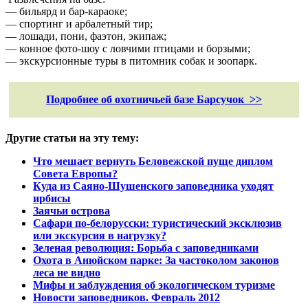
— бильярд и бар-караоке;
— спортинг и арбалетный тир;
— лошади, пони, фаэтон, экипаж;
— конное фото-шоу с ловчими птицами и борзыми;
— экскурсионные туры в питомник собак и зоопарк.
Подробнее об охотничьей базе Барсучок >>
Другие статьи на эту тему:
Что мешает вернуть Беловежской пуще диплом
Совета Европы?
Куда из Саяно-Шушенского заповедника уходят
ирбисы
Заячьи острова
Сафари по-белорусски: туристический эксклюзив
или экскурсия в нагрузку?
Зеленая революция: Борьба с заповедниками
Охота в Анюйском парке: За частоколом законов
леса не видно
Мифы и заблуждения об экологическом туризме
Новости заповедников. Февраль 2012