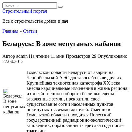
Перейти
Search
к
for:
Строительный портал
содержанию
Все о строительстве домов и дач
Главная
»
Статьи
Беларусь: В зоне непуганых кабанов
Автор
admin
На чтение
11 мин
Просмотров
29
Опубликовано
27.04.2012
Гомельской области Беларуси от аварии на
Чернобыльской АЭС досталось больше других.
Крупнейшая техногенная катастрофа ХХ века
внесла кардинальные изменения в жизнь региона:
из хозяйственного оборота были выведены
зараженные земли, прекратили свое
существование сотни населенных пунктов,
покинутых тысячами жителей. Именно в
Гомельской области находится Полесский
государственный радиационно-экологический
заповедник, образованный через два года после
трагедии.