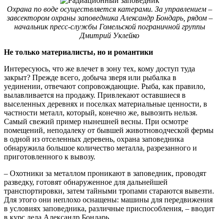
Охрана по воде осуществляется катерами. За управлением –
завсектором охраны заповедника Александр Бондарь, рядом –
начальник пресс-службы Гомельской пограничной группы
Дмитрий Уклейко
Не только материалисты, но и романтики
Интересуюсь, что же влечет в зону тех, кому доступ туда
закрыт? Прежде всего, добыча зверя или рыбалка в
уединении, отвечают сопровождающие. Рыба, как правило,
вылавливается на продажу. Привлекают оставшиеся в
выселенных деревнях и поселках материальные ценности, в
частности металл, который, конечно же, вывозить нельзя.
Самый свежий пример нынешней весны. При осмотре
помещений, неподалеку от бывшей животноводческой фермы
в одной из отселенных деревень, охрана заповедника
обнаружила большое количество металла, разрезанного и
приготовленного к вывозу.
– Охотники за металлом проникают в заповедник, проводят
разведку, готовят обнаруженное для дальнейшей
транспортировки, затем тайными тропами стараются вывезти.
Для этого они неплохо оснащены: машины для передвижения
в условиях заповедника, различные приспособления, – вводит
в курс дела Александр Бондарь.