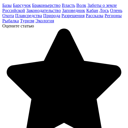
Базы
Барсучок
Браконьерство
Власть
Волк
Заботы о земле
Российской
Законодательство
Заповедник
Кабан
Лось
Олень
Охота
Плавсредства
Природа
Разрешения
Рассказы
Регионы
Рыбалка
Туризм
Экология
Оцените статью