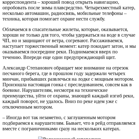
корреспондента – хороший повод открыть навигацию,
опробовать после зимы плавсредство. Четырехместный катер,
несколько автомашин, радиосвязь, мобильные телефоны –
техника, которая помогает охране нести службу.
Облачаемся в спасательные жилеты, которые, оказывается,
хороши не только для того, чтобы удержаться на воде в случае
ЧП, но и защищают от ветра, согревают. Рассаживаемся,
наступает торжественный момент: катер покидает затон, и мы
оказываемся посередине реки. Поднимаемся вверх по
течению. Впереди еще один предупреждающий щит.
Александр Степанович обращает мое внимание на отрезок
песчаного берега, где в прошлом году задержали четырех
минчан, прибывших развлечься на лодке с мощным мотором.
Произошла настоящая гонка с преследованием, совсем как в
боевике. Нарушителям, несмотря на технические
преимущества, уйти от охраны, знающей каждый изгиб реки,
каждый поворот, не удалось. Вниз по реке идем уже с
отключенным мотором.
– Иногда вот так незаметно, с заглушенным мотором
подбираемся к нарушителям. Бывает, что в рейд отправляемся
вместе с пограничниками сразу на нескольких катерах.