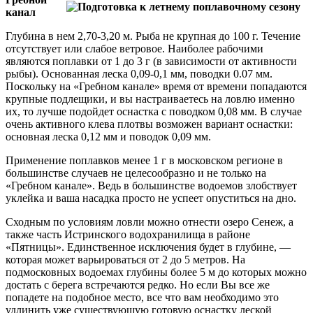
канал
Глубина в нем 2,70-3,20 м. Рыба не крупная до 100 г. Течение
отсутствует или слабое ветровое. Наиболее рабочими
являются поплавки от 1 до 3 г (в зависимости от активности
рыбы). Основанная леска 0,09-0,1 мм, поводки 0.07 мм.
Поскольку на «Гребном канале» время от времени попадаются
крупные подлещики, и вы настраиваетесь на ловлю именно
их, то лучше подойдет оснастка с поводком 0,08 мм. В случае
очень активного клева плотвы возможен вариант оснастки:
основная леска 0,12 мм и поводок 0,09 мм.
Применение поплавков менее 1 г в московском регионе в
большинстве случаев не целесообразно и не только на
«Гребном канале». Ведь в большинстве водоемов злобствует
уклейка и ваша насадка просто не успеет опуститься на дно.
Сходным по условиям ловли можно отнести озеро Сенеж, а
также часть Истринского водохранилища в районе
«Пятницы». Единственное исключения будет в глубине, —
которая может варьироваться от 2 до 5 метров. На
подмосковных водоемах глубины более 5 м до которых можно
достать с берега встречаются редко. Но если Вы все же
попадете на подобное место, все что вам необходимо это
удлинить уже существующую готовую оснастку леской