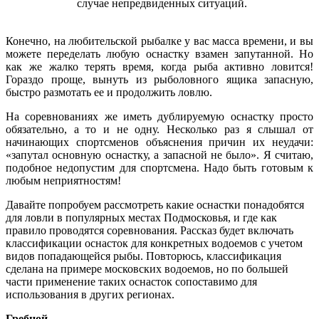
случае непредвиденных ситуаций.
Конечно, на любительской рыбалке у вас масса времени, и вы
можете переделать любую оснастку взамен запутанной. Но
как же жалко терять время, когда рыба активно ловится!
Гораздо проще, вынуть из рыболовного ящика запасную,
быстро размотать ее и продолжить ловлю.
На соревнованиях же иметь дублируемую оснастку просто
обязательно, а то и не одну. Несколько раз я слышал от
начинающих спортсменов объяснения причин их неудачи:
«запутал основную оснастку, а запасной не было». Я считаю,
подобное недопустим для спортсмена. Надо быть готовым к
любым неприятностям!
Давайте попробуем рассмотреть какие оснастки понадобятся
для ловли в популярных местах Подмосковья, и где как
правило проводятся соревнования. Рассказ будет включать
классификации оснасток для конкретных водоемов с учетом
видов попадающейся рыбы. Повторюсь, классификация
сделана на примере московских водоемов, но по большей
части применение таких оснасток сопоставимо для
использования в других регионах.
Гребной