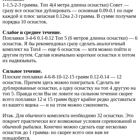
1-1.5-2-3 грамма. Топ 4(4 метра длинна оснастки) Совет —
сразу все оснастки дублировать — основная 0.09-0.1 по паре
каждой и плюс запасная 0.12на 2-3 грамма. В сумме получаем
порядка 10 оснасток.
Слабое и среднее течение.
Поплавки 3-4-6 0.1-0.12 Топ 5 (6 метров длинна оснастки) — 6
оснасток. Я бы рекомендовал сразу сделать аналогичный
комплект на Топ4 — еще 6 оснасток — хотя можно пойти и
другим путем. Сделав изначально короткие оснастки и потом
их надвязывать.
Сильное течение.
Плоские поплавки 4-6-8-10-12-15 грамм 0.12-0.14 — 12
оснасток. Причем здесь можно поиграться. Сделать не
дублированные оснастки, а одну оснастку на топ 4 другую на
топ 5. Правда если Вы не ловите на сильном течении скорее
всего поплавки 12 и 15 грамм будут крайне редко доставаться
из вашего ящика — и на этом можно сэкономить.
Итак. Для обычного комплекта необходимо 32 оснастки. Это
покроет практически все возможные условия соревнований и
обычной рыбалки. Конечно можно сделать еще несколько
оснасток до 1 грамма- но скорее всего они вам не
понадобятся.