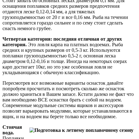
Стоит забыть об основных лесках диаметром 0,1 мм. Для
оснащения поплавков средних размеров предпочтения
отдаются леске 0,12-0,14 мм, а для тяжелых
грузоподъемностью от 20 г и все 0,16 мм. Рыба на течении
сопротивляется гораздо сильнее и по сему стоит сделать
снасть немного грубее.
Четвертая категория: последняя отличная от других
категория.
Это ловля карпа на платных водоемах. Рыба
средних и крупных размеров от 0,5-3 кг. Используются
поплавки грузоподъемностью 0,5-2 г, основная леска
диаметром 0,12-0,16 и толще. Иногда на некоторых озерах
карп достигает 10кг, но это уже особенная ловля не
укладывающаяся с обычную классификацию.
Пересмотрев все возможные варианты оснасток давайте
попробуем просчитать и посмотреть сколько же оснасток
должно храниться в Вашем запасе. Кстати далеко не факт что
вам необходимо ВСЕ оснастки брать с собой на водоем.
Современные модульные системы ящиков и аксессуаров
позволят варьировать модулями, которые устанавливаются в
ящик, и на водоем вы берете только все необходимое.
Стоячая
вода.
Поплавки