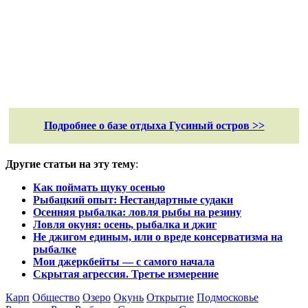
Подробнее о базе отдыха Гусиный остров >>
Другие статьи на эту тему
:
Как поймать щуку осенью
Рыбацкий опыт: Нестандартные судаки
Осенняя рыбалка: ловля рыбы на резину
Ловля окуня: осень, рыбалка и
джиг
Не
джиг
ом единым, или о вреде консерватизма на
рыбалке
Мои джеркбейты — c самого начала
Скрытая агрессия. Третье измерение
Карп
Общество
Озеро
Окунь
Открытие
Подмосковье