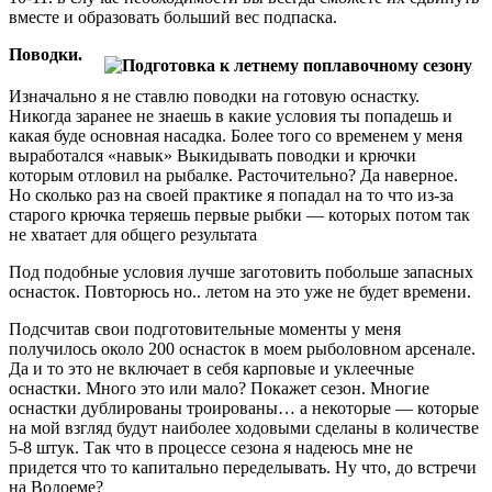
вместе и образовать больший вес подпаска.
Поводки.
Изначально я не ставлю поводки на готовую оснастку.
Никогда заранее не знаешь в какие условия ты попадешь и
какая буде основная насадка. Более того со временем у меня
выработался «навык» Выкидывать поводки и крючки
которым отловил на рыбалке. Расточительно? Да наверное.
Но сколько раз на своей практике я попадал на то что из-за
старого крючка теряешь первые рыбки — которых потом так
не хватает для общего результата
Под подобные условия лучше заготовить побольше запасных
оснасток. Повторюсь но.. летом на это уже не будет времени.
Подсчитав свои подготовительные моменты у меня
получилось около 200 оснасток в моем рыболовном арсенале.
Да и то это не включает в себя карповые и уклеечные
оснастки. Много это или мало? Покажет сезон. Многие
оснастки дублированы троированы… а некоторые — которые
на мой взгляд будут наиболее ходовыми сделаны в количестве
5-8 штук. Так что в процессе сезона я надеюсь мне не
придется что то капитально переделывать. Ну что, до встречи
на Водоеме?