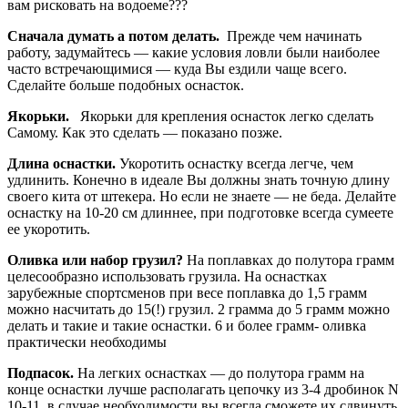
вам рисковать на водоеме???
Сначала думать а потом делать.
Прежде чем начинать
работу, задумайтесь — какие условия ловли были наиболее
часто встречающимися — куда Вы ездили чаще всего.
Сделайте больше подобных оснасток.
Якорьки.
Якорьки для крепления оснасток легко сделать
Самому. Как это сделать — показано позже.
Длина оснастки.
Укоротить оснастку всегда легче, чем
удлинить. Конечно в идеале Вы должны знать точную длину
своего кита от штекера. Но если не знаете — не беда. Делайте
оснастку на 10-20 см длиннее, при подготовке всегда сумеете
ее укоротить.
Оливка или набор грузил?
На поплавках до полутора грамм
целесообразно использовать грузила. На оснастках
зарубежные спортсменов при весе поплавка до 1,5 грамм
можно насчитать до 15(!) грузил. 2 грамма до 5 грамм можно
делать и такие и такие оснастки. 6 и более грамм- оливка
практически необходимы
Подпасок.
На легких оснастках — до полутора грамм на
конце оснастки лучше располагать цепочку из 3-4 дробинок N
10-11. в случае необходимости вы всегда сможете их сдвинуть