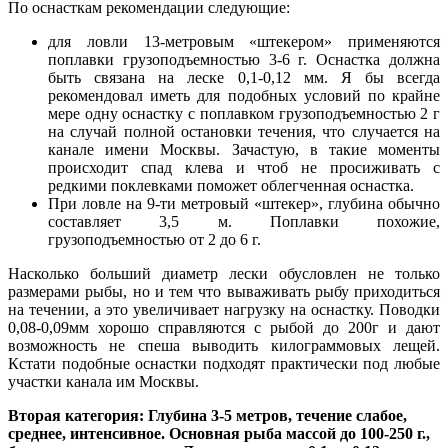
По оснасткам рекомендации следующие:
для ловли 13-метровым «штекером» применяются
поплавки грузоподъемностью 3-6 г. Оснастка должна
быть связана на леске 0,1-0,12 мм. Я бы всегда
рекомендовал иметь для подобных условий по крайне
мере одну оснастку с поплавком грузоподъемностью 2 г
на случай полной остановки течения, что случается на
канале имени Москвы. Зачастую, в такие моменты
происходит спад клева и чтоб не просиживать с
редкими поклевками поможет облегченная оснастка.
При ловле на 9-ти метровый «штекер», глубина обычно
составляет 3,5 м. Поплавки похожие,
грузоподъемностью от 2 до 6 г.
Насколько больший диаметр лески обусловлен не только
размерами рыбы, но и тем что вываживать рыбу приходиться
на течении, а это увеличивает нагрузку на оснастку. Поводки
0,08-0,09мм хорошо справляются с рыбой до 200г и дают
возможность не спеша выводить килограммовых лещей.
Кстати подобные оснастки подходят практически под любые
участки канала им Москвы.
Вторая категория: Глубина 3-5 метров, течение слабое,
среднее, интенсивное.
Основная рыба массой до 100-250 г.,