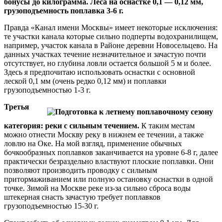
бонусы до килограмма. Леса на оснастке 0,1 — 0,12 мм,
грузоподъемность поплавка 3-6 г.
Правда «Канал имени Москвы» имеет некоторые исключения:
те участки канала которые сильно подперты водохранилищем,
например, участок канала в Районе деревни Новосельцево. На
данных участках течение незначительное и зачастую почти
отсутствует, но глубина ловли остается большой 5 м и более.
Здесь я предпочитаю использовать оснастки с основной
леской 0,1 мм (очень редко 0,12 мм) и поплавки
грузоподъемностью 1-3 г.
Третья
категория: реки с сильным течением.
К таким местам
можно отнести Москву реку в нижнем ее течении, а также
ловлю на Оке. На мой взгляд, применение обычных
бочкообразных поплавков заканчивается на уровне 6-8 г, далее
практически безраздельно властвуют плоские поплавки. Они
позволяют производить проводку с сильным
притормаживанием или полную остановку оснастки в одной
точке. Зимой на Москве реке из-за сильно сброса воды
штекерная снасть зачастую требует поплавков
грузоподъемностью 15-30 г.