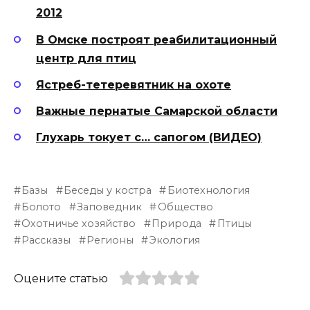
2012
В Омске построят реабилитационный
центр для птиц
Ястреб-тетеревятник на охоте
Важные пернатые Самарской области
Глухарь токует с… сапогом (ВИДЕО)
Базы
Беседы у костра
Биотехнология
Болото
Заповедник
Общество
Охотничье хозяйство
Природа
Птицы
Рассказы
Регионы
Экология
Оцените статью