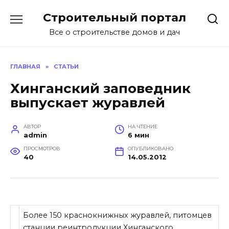
Перейти
Строительный портал
к
содержанию
Все о строительстве домов и дач
ГЛАВНАЯ
»
СТАТЬИ
Хинганский заповедник
выпускает журавлей
АВТОР
НА ЧТЕНИЕ
admin
6 мин
ПРОСМОТРОВ
ОПУБЛИКОВАНО
40
14.05.2012
Более 150 краснокнижных журавлей, питомцев
станции реинтродукции Хинганского