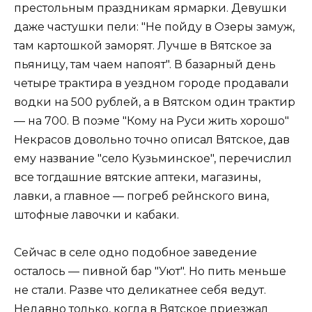
престольным праздникам ярмарки. Девушки
даже частушки пели: "Не пойду в Озеры замуж,
там картошкой заморят. Лучше в Вятское за
пьяницу, там чаем напоят". В базарный день
четыре трактира в уездном городе продавали
водки на 500 рублей, а в Вятском один трактир
— на 700. В поэме "Кому на Руси жить хорошо"
Некрасов довольно точно описал Вятское, дав
ему название "село Кузьминское", перечислил
все тогдашние вятские аптеки, магазины,
лавки, а главное — погреб рейнского вина,
штофные лавочки и кабаки.
Сейчас в селе одно подобное заведение
осталось — пивной бар "Уют". Но пить меньше
не стали. Разве что деликатнее себя ведут.
Недавно только, когда в Вятское приезжал