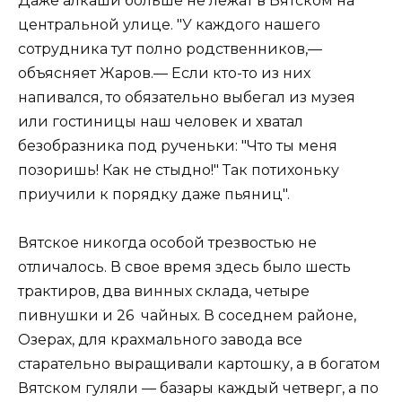
Даже алкаши больше не лежат в Вятском на
центральной улице. "У каждого нашего
сотрудника тут полно родственников,—
объясняет Жаров.— Если кто-то из них
напивался, то обязательно выбегал из музея
или гостиницы наш человек и хватал
безобразника под рученьки: "Что ты меня
позоришь! Как не стыдно!" Так потихоньку
приучили к порядку даже пьяниц".
Вятское никогда особой трезвостью не
отличалось. В свое время здесь было шесть
трактиров, два винных склада, четыре
пивнушки и 26 чайных. В соседнем районе,
Озерах, для крахмального завода все
старательно выращивали картошку, а в богатом
Вятском гуляли — базары каждый четверг, а по