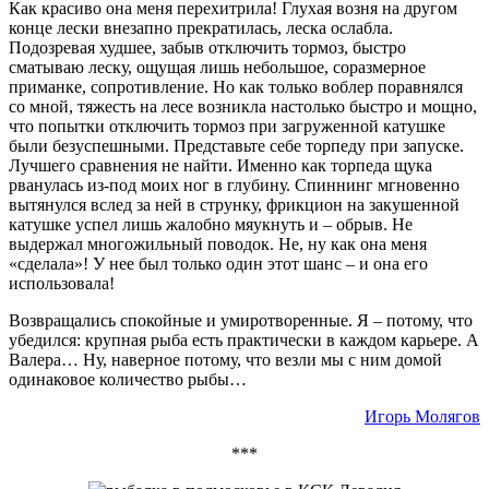
Как красиво она меня перехитрила! Глухая возня на другом
конце лески внезапно прекратилась, леска ослаб­ла.
Подозревая худшее, забыв отключить тормоз, быстро
сматываю леску, ощущая лишь небольшое, соразмерное
приманке, сопротивление. Но как только воблер поравнялся
со мной, тяжесть на лесе возникла настолько быстро и мощно,
что попытки отключить тормоз при загруженной катушке
были безуспешными. Представьте себе торпеду при запуске.
Лучшего сравнения не найти. Именно как торпеда щука
рванулась из-под моих ног в глубину. Спиннинг мгновенно
вы­тянулся вслед за ней в струнку, фрикцион на закушенной
катушке успел лишь жалобно мяукнуть и – обрыв. Не
выдержал многожильный поводок. Не, ну как она меня
«сделала»! У нее был только один этот шанс – и она его
использовала!
Возвращались спокойные и умиротворенные. Я – потому, что
убедился: крупная рыба есть практически в каждом карьере. А
Валера… Ну, наверное потому, что везли мы с ним домой
одинаковое количество рыбы…
Игорь Молягов
***