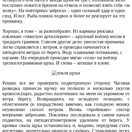
послушно ложится брюхом на отмель и позволят взять себя «за
холку». На повторных забросах – один сильный удар и один
сход. И все. Рыба поняла подвох и более не реагирует на эту
приманку.
Хорошо, я тоже – за разнообразие. Из кармана рюкзака
извлекаю «тяжелую артиллерию» – крупный воблер весом в
тридцать граммов. Совсем другое дело: увесистая приманка
легко справляется с ветром, и проводка начинается в
пятидесяти метрах от берега. Веду плавными потяжками, с
паузами. На очередной проводке мягко «села» на воблер
трехкилограммовая щука. И снова – затишье в клеве.
Решаю все же проверить подветренную сторону. Часовая
разведка принесла щучку на полкило и несколько укусов
кровососущих, радостно налетевших на меня на укромном от
ветра берегу. Возвращаюсь на исходную позицию, с
облегчением (и злорадством) замечаю, как голодную мошку
неумолимо сносит ветром. Вновь «пробиваю» сектор
веерными забросами. Поклевка последовала в самом начале
подмотки, на пятидесятиметровом удалении от берега. У
кромки свала щука остановилась и, видимо, передумав стать
котлетами, решительно рванула в глубину. Стравливаю леску