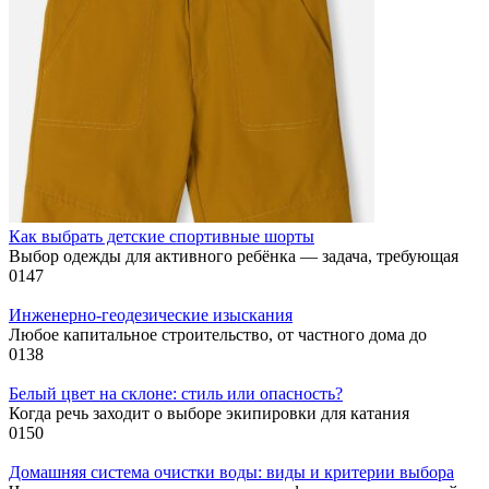
Как выбрать детские спортивные шорты
Выбор одежды для активного ребёнка — задача, требующая
0
147
Инженерно-геодезические изыскания
Любое капитальное строительство, от частного дома до
0
138
Белый цвет на склоне: стиль или опасность?
Когда речь заходит о выборе экипировки для катания
0
150
Домашняя система очистки воды: виды и критерии выбора