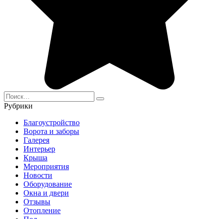
Search
for:
Рубрики
Благоустройство
Ворота и заборы
Галерея
Интерьер
Крыша
Мероприятия
Новости
Оборудование
Окна и двери
Отзывы
Отопление