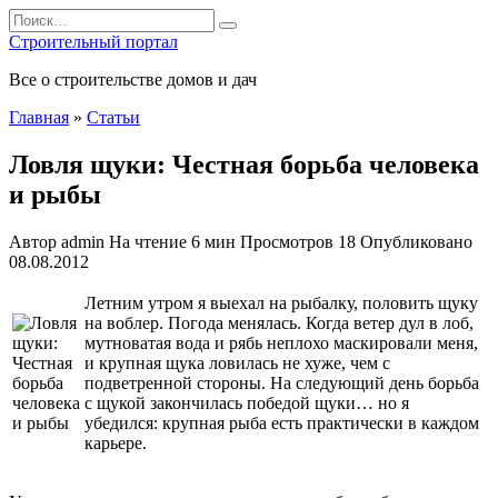
Перейти
Search
к
for:
Строительный портал
содержанию
Все о строительстве домов и дач
Главная
»
Статьи
Ловля щуки: Честная борьба человека
и рыбы
Автор
admin
На чтение
6 мин
Просмотров
18
Опубликовано
08.08.2012
Летним утром я выехал на рыбалку, половить щуку
на воблер. Погода менялась. Когда ветер дул в лоб,
мутноватая вода и рябь неплохо маскировали меня,
и крупная щука ловилась не хуже, чем с
подветренной стороны. На следующий день борьба
с щукой закончилась победой щуки… но я
убедился: крупная
рыба есть практически в каждом
карьере.