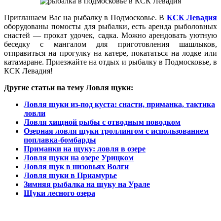
Приглашаем Вас на рыбалку в Подмосковье. В
КСК Левадия
оборудованы помосты для рыбалки, есть аренда рыболовных
снастей — прокат удочек, садка. Можно арендовать уютную
беседку с мангалом для приготовления шашлыков,
отправиться на прогулку на катере, покататься на лодке или
катамаране. Приезжайте на отдых и рыбалку в Подмосковье, в
КСК Левадия!
Другие статьи на тему Ловля щуки:
Ловля щуки из-под куста: снасти, приманка, тактика
ловли
Ловля хищной рыбы с отводным поводком
Озерная ловля щуки троллингом с использованием
поплавка-бомбарды
Приманки на щуку: ловля в озере
Ловля щуки на озере Урицком
Ловля щук в низовьях Волги
Ловля щуки в Приамурье
Зимняя рыбалка на щуку на Урале
Щуки лесного озера