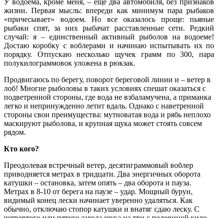
У водоема, кроме меня, – еще два автомобиля, без признаков
жизни. Первая мысль: впереди как минимум пара рыбаков
«причесывает» водоем. Но все оказалось проще: пьяные
рыбаки спят, за них рыбачат расставленные сети. Редкий
случай: я – единственный активный рыболов на водоеме!
Достаю коробку с воблерами и начинаю испытывать их по
порядку. Отпускаю несколько щучек грамм по 300, пара
полукилограммовок уложена в рюкзак.
Продвигаюсь по берегу, поворот береговой линии и – ветер в
лоб! Многие рыболовы в таких условиях спешат оказаться с
подветренной стороны, где вода не взбаламучена, а приманка
легко и непринужденно летит вдаль. Однако с наветренной
стороны свои преимущества: мутноватая вода и рябь неплохо
маскируют рыболова, и крупная щука может стоять совсем
рядом.
Кто кого?
Преодолевая встречный ветер, десятиграммовый воблер
приводняется метрах в тридцати. Два энергичных оборота
катушки – остановка, затем опять – два оборота и пауза.
Метрах в 8-10 от берега на паузе – удар. Мощный бурун,
видимый конец лески начинает уверенно удаляться. Как
обычно, отключаю стопор катушки и внатяг сдаю леску. С
четвертого или пятого захода щука на три с половиной кило