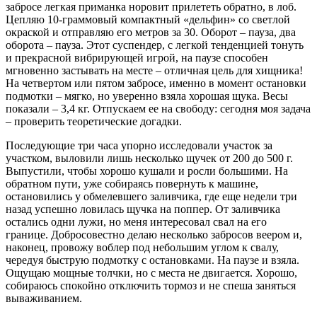
забросе легкая приманка норовит прилететь обратно, в лоб.
Цепляю 10-граммовый компактный «дельфин» со светлой
окра­ской и отправляю его метров за 30. Оборот – пауза, два
оборота – пауза. Этот суспендер, с легкой тенденцией тонуть
и прекрасной вибрирующей игрой, на паузе способен
мгновенно застывать на месте – отличная цель для хищника!
На четвертом или пятом забросе, именно в момент остановки
подмотки – мягко, но уверенно взяла хорошая щука. Весы
показали – 3,4 кг. Отпускаем ее на свободу: сегодня моя задача
– проверить теоретические догадки.
Последующие три часа упорно исследовали участок за
участком, выловили лишь несколько щучек от 200 до 500 г.
Выпустили, чтобы хорошо кушали и росли большими. На
обратном пути, уже собираясь повернуть к машине,
остановились у обмелевшего заливчика, где еще недели три
назад успешно ловилась щучка на поппер. От заливчика
остались одни лужи, но меня интересовал свал на его
границе. Добросовестно делаю несколько забросов веером и,
наконец, провожу воблер под небольшим углом к свалу,
чередуя быструю подмотку с остановками. На паузе и взяла.
Ощущаю мощные толчки, но с места не двигается. Хорошо,
собираюсь спокойно отключить тормоз и не спеша заняться
вываживанием.