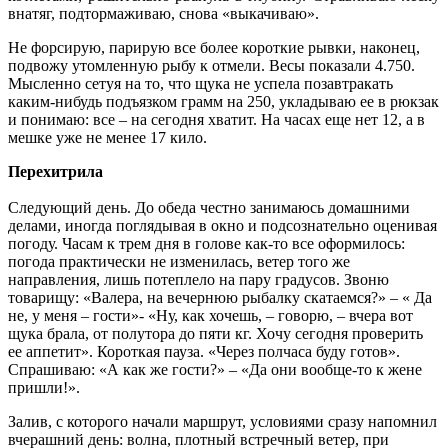
внатяг, подтормаживаю, снова «выкачиваю».
Не форсирую, парирую все более короткие рывки, наконец,
подвожу утомленную рыбу к отмели. Весы показали 4.750.
Мысленно сетуя на то, что щука не успела позавтракать
каким-нибудь подъязком грамм на 250, укладываю ее в рюкзак
и понимаю: все – на сегодня хватит. На часах еще нет 12, а в
мешке уже не менее 17 кило.
Перехитрила
Следующий день. До обеда честно занимаюсь домашними
делами, иногда поглядывая в окно и подсознательно оценивая
погоду. Часам к трем дня в голове как-то все оформилось:
погода практически не изменилась, ветер того же
направления, лишь потеплело на пару градусов. Звоню
товарищу: «Валера, на вечернюю рыбалку скатаемся?» – « Да
не, у меня – гости»- «Ну, как хочешь, – говорю, – вчера вот
щука брала, от полутора до пяти кг. Хочу сегодня проверить
ее аппетит». Короткая пауза. «Через полчаса буду готов».
Спрашиваю: «А как же гости?» – «Да они вообще-то к жене
пришли!».
Залив, с которого начали маршрут, условиями сразу напомнил
вчерашний день: волна, плотный встречный ветер, при