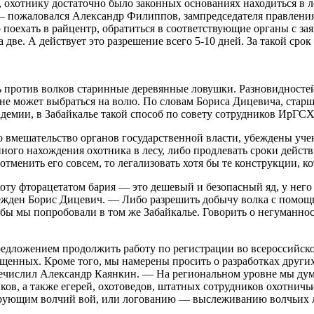
 охотнику достаточно было законных основаниях находиться в л
 — пожаловался Александр Филиппов, зампредседателя правлени
оехать в райцентр, обратиться в соответствующие органы с заяв
а две. А действует это разрешение всего 5-10 дней. За такой срок
 против волков старинные деревянные ловушки. Разновидностей 
 не может выбраться на волю. По словам Бориса Дицевича, стар
демии, в Забайкалье такой способ по совету сотрудников ИрГСХ
вмешательство органов государственной власти, убеждены учен
нного нахождения охотника в лесу, либо продлевать сроки дейст
тменить его совсем, то легализовать хотя бы те конструкции, к
ту фторацетатом бария — это дешевый и безопасный яд, у него
ежден Борис Дицевич. — Либо разрешить добычу волка с помощью
бы мы попробовали в том же Забайкалье. Говорить о негуманнос
ложением продолжить работу по регистрации во всероссийском 
ещенных. Кроме того, мы намерены просить о разработках други
речислил Александр Каянкин. — На региональном уровне мы дума
ов, а также егерей, охотоведов, штатных сотрудников охотничь
тирующим волчий вой, или логованию — выслеживанию волчьих 