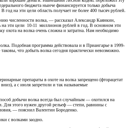
 были хорошие деньги. Нынешний Лесной кодекс переложил эту
 федерального бюджета нынче финансируется только добыча
 год на эти цели область получает не более 400 тысяч рублей.
нию численности волка, — рассказал Александр Каянкин,
на эти цели 10-11 миллионов рублей в год. В основном эти
ку охота на волка очень сложна и затратна. Нам необходимо
олка. Подобная программа действовала и в Приангарье в 1999-
е таковы, что добыть волка сегодня практически невозможно.
еринарные препараты в охоте на волка запрещено (фторацетат
 вниз), а с июля запретили и так называемые
способ добычи волка всегда был случайным — охотился на
. Для этого нужен другой рельеф — степи, равнины с
словия, — пояснил Валентин Бороденко.
ики с волками заодно.