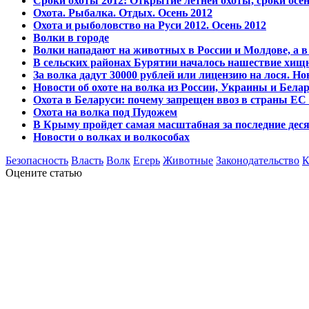
Сроки охоты 2012: Открытие летней охоты, сроки осе
Охота. Рыбалка. Отдых. Осень 2012
Охота и рыболовство на Руси 2012. Осень 2012
Волки в городе
Волки нападают на животных в России и Молдове, а
В сельских районах Бурятии началось нашествие хищ
За волка дадут 30000 рублей или лицензию на лося. Н
Новости об охоте на волка из России, Украины и Бела
Охота в Беларуси: почему запрещен ввоз в страны ЕС
Охота на волка под Пудожем
В Крыму пройдет самая масштабная за последние деся
Новости о волках и волкособах
Безопасность
Власть
Волк
Егерь
Животные
Законодательство
К
Оцените статью