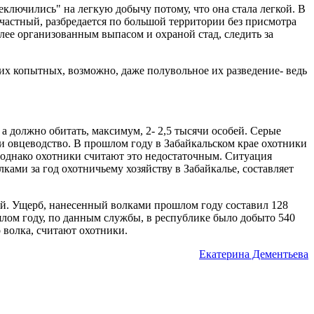
ключились" на легкую добычу потому, что она стала легкой. В
 частный, разбредается по большой территории без присмотра
лее организованным выпасом и охраной стад, следить за
их копытных, возможно, даже полувольное их разведение- ведь
а должно обитать, максимум, 2- 2,5 тысячи особей. Серые
и овцеводство. В прошлом году в Забайкальском крае охотники
 однако охотники считают это недостаточным. Ситуация
ами за год охотничьему хозяйству в Забайкалье, составляет
ей. Ущерб, нанесенный волками прошлом году составил 128
шлом году, по данным службы, в республике было добыто 540
 волка, считают охотники.
Екатерина Дементьева