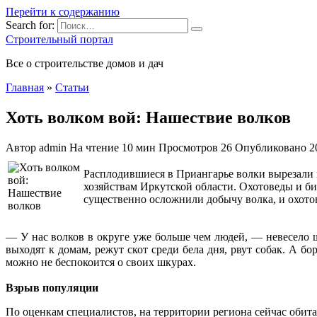
Перейти к содержанию
Search for:
Строительный портал
Все о строительстве домов и дач
Главная
»
Статьи
Хоть волком вой: Нашествие волков
Автор
admin
На чтение
10 мин
Просмотров
26
Опубликовано
2
Расплодившиеся в Приангарье волки вырезали 
хозяйствам Иркутской области. Охотоведы и б
существенно осложнили добычу волка, и охот
— У нас волков в округе уже больше чем людей, — невесело 
выходят к домам, режут скот среди бела дня, рвут собак. А б
можно не беспокоится о своих шкурах.
Взрыв популяции
По оценкам специалистов, на территории региона сейчас обитаю