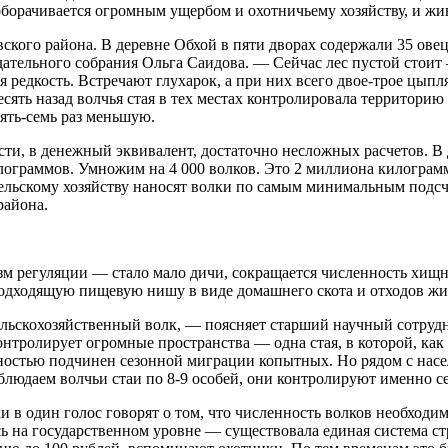
борачивается огромным ущербом и охотничьему хозяйству, и жи
ого района. В деревне Обхой в пяти дворах содержали 35 овец,
ательного собрания Ольга Саидова. — Сейчас лес пустой стоит 
я редкость. Встречают глухарок, а при них всего двое-трое цып
есять назад волчья стая в тех местах контролировала территорию
пять-семь раз меньшую.
и, в денежный эквивалент, достаточно несложных расчетов. В де
ограммов. Умножим на 4 000 волков. Это 2 миллиона килограм
сельскому хозяйству наносят волки по самым минимальным подс
района.
 регуляции — стало мало дичи, сокращается численность хищник
подходящую пищевую нишу в виде домашнего скота и отходов жи
ельскохозяйственный волк, — поясняет старший научный сотру
нтролирует огромные пространства — одна стая, в которой, как п
олностью подчинен сезонной миграции копытных. Но рядом с насе
аблюдаем волчьи стаи по 8-9 особей, они контролируют именно 
ки в один голос говорят о том, что численность волков необход
сь на государственном уровне — существовала единая система с