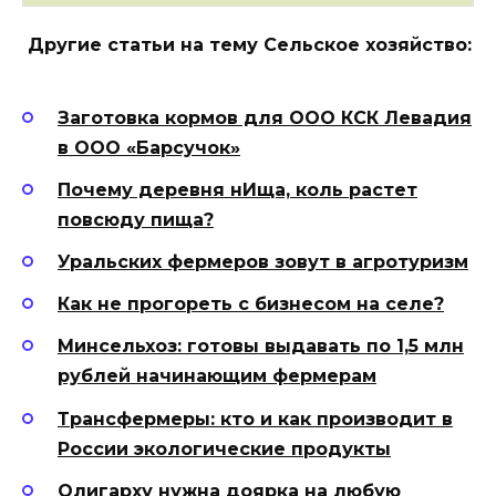
Другие статьи на тему Сельское хозяйство:
Заготовка кормов для ООО КСК Левадия
в ООО «Барсучок»
Почему деревня нИща, коль растет
повсюду пища?
Уральских фермеров зовут в агротуризм
Как не прогореть с бизнесом на селе?
Минсельхоз: готовы выдавать по 1,5 млн
рублей начинающим фермерам
Трансфермеры: кто и как производит в
России экологические продукты
Олигарху нужна доярка на любую