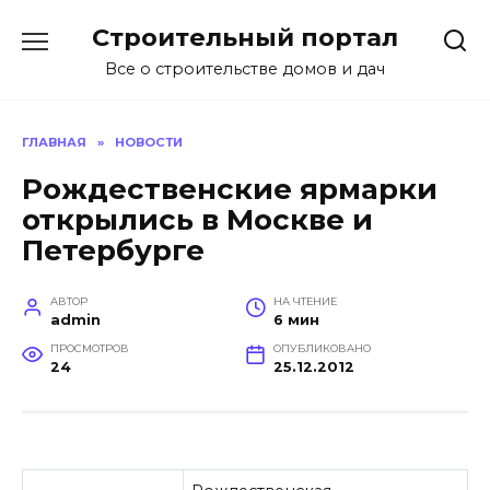
Перейти
Строительный портал
к
содержанию
Все о строительстве домов и дач
ГЛАВНАЯ
»
НОВОСТИ
Рождественские ярмарки
открылись в Москве и
Петербурге
АВТОР
НА ЧТЕНИЕ
admin
6 мин
ПРОСМОТРОВ
ОПУБЛИКОВАНО
24
25.12.2012