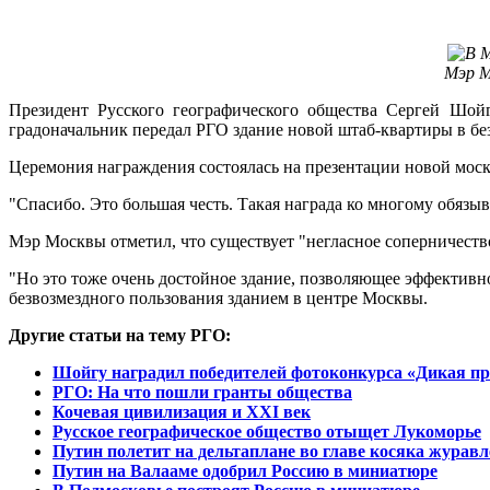
Мэр М
Президент Русского географического общества Сергей Шой
градоначальник передал РГО здание новой штаб-квартиры в бе
Церемония награждения состоялась на презентации новой моск
"Спасибо. Это большая честь. Такая награда ко многому обязыв
Мэр Москвы отметил, что существует "негласное соперничество
"Но это тоже очень достойное здание, позволяющее эффективно
безвозмездного пользования зданием в центре Москвы.
Другие статьи на тему РГО:
Шойгу наградил победителей фотоконкурса «Дикая пр
РГО: На что пошли гранты общества
Кочевая цивилизация и XXI век
Русское географическое общество отыщет Лукоморье
Путин полетит на дельтаплане во главе косяка журавл
Путин на Валааме одобрил Россию в миниатюре