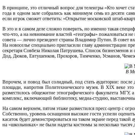
В принципе, это отличный вопрос для телеигры «Кто хочет ст
года в одном зале собрались как минимум семь из десяти са
если игрок сможет ответить: «Открытие московской штаб-квар
В это и в самом деле сложно поверить, но именно такая специф
что-что, а на невнимание властей «географы» пожаловаться н
совета — лично президент страны Владимир Путин. В совет в
На новоселье специально пригласили главу администрации пре
секретаря Совбеза Николая Патрушева. Список бизнесменов и ол
Дод, Дюков, Евтушенков, Прохоров, Тимченко, Усманов, Чемез
В Мо
Впрочем, и повод был солидный, под стать аудитории: после 
площади, напротив Политехнического музея. В XIX веке это
разместилось общежитие этнографического факультета МГУ, 
комплекс, включающий библиотеку, медиа-студию, выставочны
На самом верхнем, пятом этаже разместился пресс-центр с ог
Собственно, уровень оснащения высокие гости успели оценить
касаток будет демонстрироваться на таком экране перед такой
на «школьниках» не были надеты костюмы за несколько тысяч д