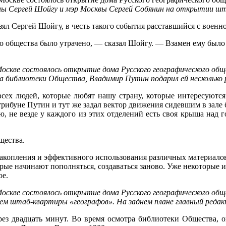
ы Сергей Шойгу и мэр Москвы Сергей Собянин на открытии шта
зял Сергей Шойгу, в честь такого события расставшийся с воен
о общества было утрачено, — сказал Шойгу. — Взамен ему было
а библиотеки Общества, Владимир Путин подарил ей несколько
сех людей, которые любят нашу страну, которые интересуются 
трибуне Путин и тут же задал вектор движения сидевшим в зале
, не везде у каждого из этих отделений есть своя крыша над г
щества.
акопления и эффективного использования различных материалов
орые начинают пополняться, создаваться заново. Уже некоторые
ое.
 штаб-квартиры «географов». На заднем плане главный редак
ез двадцать минут. Во время осмотра библиотеки Общества, о