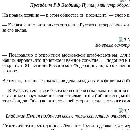
Президент РФ Владимир Путин, министр оборон
На правах хозяина — в этом обществе он президент! — слово в
— К сожалению, историческое здание Русского географическог
за его вклад.
Во время осмотр
— Поздравляю с открытием московской штаб-квартиры, для в
наших народов, это приятное и важное событие, — подошел к 
открыты в 81 регионе Российской Федерации, но, к сожалению
важное.
Вероятно, что после таких слов дела наладятся и в филиалах об
— В Русском географическом обществе всегда была традиция н
связанные с научными исследованиями, это и библиотеки, кот
этих фондов. Обещаю, что, со своей стороны, сделаю то же сам
Владимир Путин поздравил всех с торжественным открытием
С
тоит отметить, что данное обещание Путин сдержал уже чер