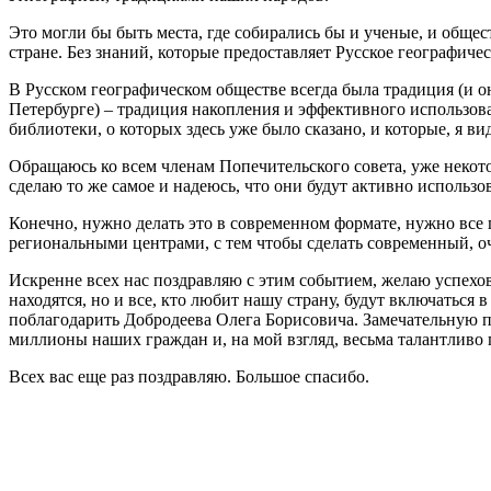
Это могли бы быть места, где собирались бы и ученые, и общес
стране. Без знаний, которые предоставляет Русское географич
В Русском географическом обществе всегда была традиция (и о
Петербурге) – традиция накопления и эффективного использова
библиотеки, о которых здесь уже было сказано, и которые, я ви
Обращаюсь ко всем членам Попечительского совета, уже некото
сделаю то же самое и надеюсь, что они будут активно использов
Конечно, нужно делать это в современном формате, нужно все
региональными центрами, с тем чтобы сделать современный, оч
Искренне всех нас поздравляю с этим событием, желаю успехов
находятся, но и все, кто любит нашу страну, будут включаться в
поблагодарить Добродеева Олега Борисовича. Замечательную пе
миллионы наших граждан и, на мой взгляд, весьма талантливо
Всех вас еще раз поздравляю. Большое спасибо.