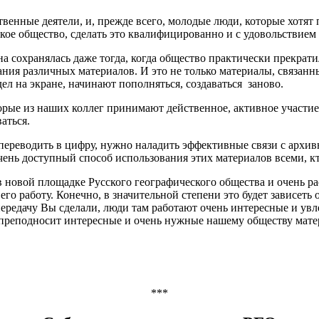
твенные деятели, и, прежде всего, молодые люди, которые хотят 
еское общество, сделать это квалифицированно и с удовольствие
на сохранялась даже тогда, когда общество практически прекрат
ния различных материалов. И это не только материалы, связанны
дел на экране, начинают пополняться, создаваться заново.
рые из наших коллег принимают действенное, активное участие 
аться.
 переводить в цифру, нужно наладить эффективные связи с арх
ень доступный способ использования этих материалов всеми, кт
 новой площадке Русского географического общества и очень рас
 его работу. Конечно, в значительной степени это будет зависеть
редачу Вы сделали, люди там работают очень интересные и увле
 преподносит интересные и очень нужные нашему обществу мате
***