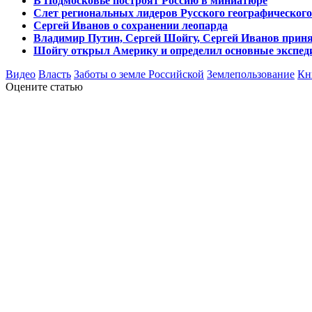
В Подмосковье построят Россию в миниатюре
Слет региональных лидеров Русского географическог
Сергей Иванов о сохранении леопарда
Владимир Путин, Сергей Шойгу, Сергей Иванов приня
Шойгу открыл Америку и определил основные экспед
Видео
Власть
Заботы о земле Российской
Землепользование
Кн
Оцените статью