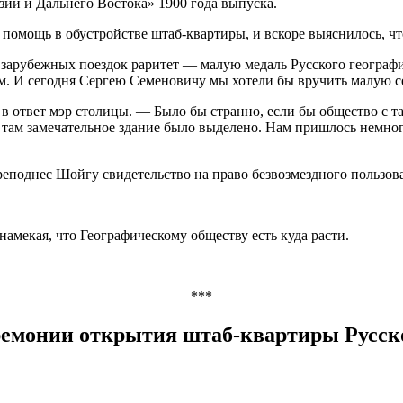
ии и Дальнего Востока» 1900 года выпуска.
помощь в обустройстве штаб-квартиры, и вскоре выяснилось, что
 зарубежных поездок раритет — малую медаль Русского географ
ым. И сегодня Сергею Семеновичу мы хотели бы вручить малую с
в ответ мэр столицы. — Было бы странно, если бы общество с т
а там замечательное здание было выделено. Нам пришлось немного
еподнес Шойгу свидетельство на право безвозмездного пользов
намекая, что Географическому обществу есть куда расти.
***
емонии открытия штаб-квартиры Русско