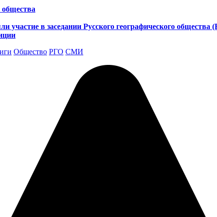
о общества
ли участие в заседании Русского географического общества
иции
иги
Общество
РГО
СМИ