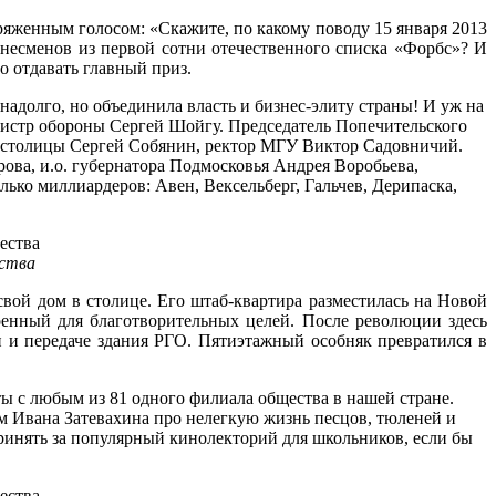
ряженным голосом: «Скажите, по какому поводу 15 января 2013
знесменов из первой сотни отечественного списка «Форбс»? И
о отдавать главный приз.
енадолго, но объединила власть и бизнес-элиту страны! И уж на
инистр обороны Сергей Шойгу. Председатель Попечительского
р столицы Сергей Собянин, ректор МГУ Виктор Садовничий.
ова, и.о. губернатора Подмосковья Андрея Воробьева,
лько миллиардеров: Авен, Вексельберг, Гальчев, Дерипаска,
ества
свой дом в столице. Его штаб-квартира разместилась на Новой
оенный для благотворительных целей. После революции здесь
 и передаче здания РГО. Пятиэтажный особняк превратился в
ы с любым из 81 одного филиала общества в нашей стране.
ьм Ивана Затевахина про нелегкую жизнь песцов, тюленей и
принять за популярный кинолекторий для школьников, если бы