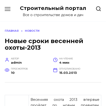
Перейти
Строительный портал
к
содержанию
Все о строительстве домов и дач
ГЛАВНАЯ
»
НОВОСТИ
Новые сроки весенней
охоты-2013
АВТОР
НА ЧТЕНИЕ
admin
4 мин
ПРОСМОТРОВ
ОПУБЛИКОВАНО
10
15.03.2013
Весенняя охота 2013 впервые
пройдет по новым правилам,