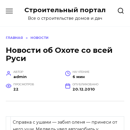
Перейти
Строительный портал
к
содержанию
Все о строительстве домов и дач
ГЛАВНАЯ
»
НОВОСТИ
Новости об Охоте со всей
Руси
АВТОР
НА ЧТЕНИЕ
admin
6 мин
ПРОСМОТРОВ
ОПУБЛИКОВАНО
22
20.12.2010
Справка с ушами — забил оленя — принеси от
него уши. Медведь увел автомобиль у