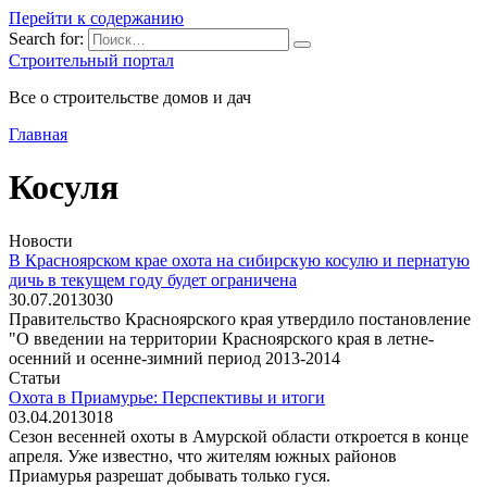
Перейти к содержанию
Search for:
Строительный портал
Все о строительстве домов и дач
Главная
Косуля
Новости
В Красноярском крае охота на сибирскую косулю и пернатую
дичь в текущем году будет ограничена
30.07.2013
0
30
Правительство Красноярского края утвердило постановление
"О введении на территории Красноярского края в летне-
осенний и осенне-зимний период 2013-2014
Статьи
Охота в Приамурье: Перспективы и итоги
03.04.2013
0
18
Сезон весенней охоты в Амурской области откроется в конце
апреля. Уже известно, что жителям южных районов
Приамурья разрешат добывать только гуся.