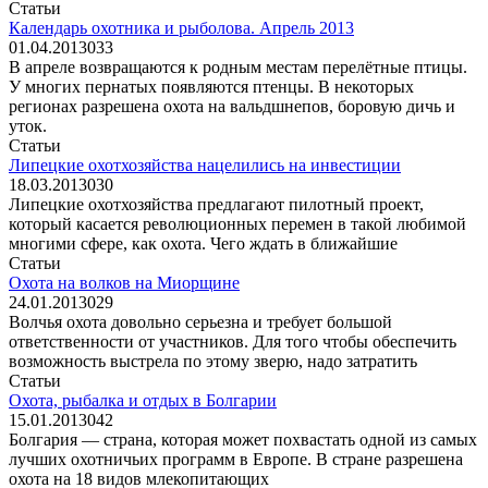
Статьи
Календарь охотника и рыболова. Апрель 2013
01.04.2013
0
33
В апреле возвращаются к родным местам перелётные птицы.
У многих пернатых появляются птенцы. В некоторых
регионах разрешена охота на вальдшнепов, боровую дичь и
уток.
Статьи
Липецкие охотхозяйства нацелились на инвестиции
18.03.2013
0
30
Липецкие охотхозяйства предлагают пилотный проект,
который касается революционных перемен в такой любимой
многими сфере, как охота. Чего ждать в ближайшие
Статьи
Охота на волков на Миорщине
24.01.2013
0
29
Волчья охота довольно серьезна и требует большой
ответственности от участников. Для того чтобы обеспечить
возможность выстрела по этому зверю, надо затратить
Статьи
Охота, рыбалка и отдых в Болгарии
15.01.2013
0
42
Болгария — страна, которая может похвастать одной из самых
лучших охотничьих программ в Европе. В стране разрешена
охота на 18 видов млекопитающих