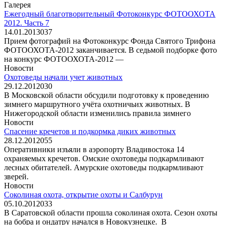
Галерея
Ежегодный благотворительный Фотоконкурс ФОТООХОТА
2012. Часть 7
14.01.2013
0
37
Прием фотографий на Фотоконкурс Фонда Святого Трифона
ФОТООХОТА-2012 заканчивается. В седьмой подборке фото
на конкурс ФОТООХОТА-2012 —
Новости
Охотоведы начали учет животных
29.12.2012
0
30
В Московской области обсудили подготовку к проведению
зимнего маршрутного учёта охотничьих животных. В
Нижегородской области изменились правила зимнего
Новости
Спасение кречетов и подкормка диких животных
28.12.2012
0
55
Оперативники изъяли в аэропорту Владивостока 14
охраняемых кречетов. Омские охотоведы подкармливают
лесных обитателей. Амурские охотоведы подкармливают
зверей.
Новости
Соколиная охота, открытие охоты и Салбурун
05.10.2012
0
33
В Саратовской области прошла соколиная охота. Сезон охоты
на бобра и ондатру начался в Новокузнецке. В