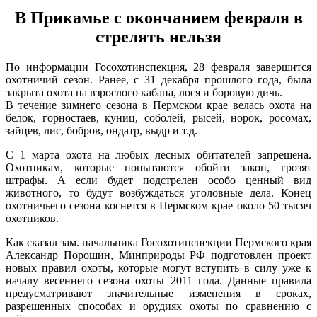
В Прикамье с окончанием февраля в
стрелять нельзя
По информации Госохотинспекция, 28 февраля завершится
охотничий сезон. Ранее, с 31 декабря прошлого года, была
закрыта охота на взрослого кабана, лося и боровую дичь.
В течение зимнего сезона в Пермском крае велась охота на
белок, горностаев, куниц, соболей, рысей, норок, росомах,
зайцев, лис, бобров, ондатр, выдр и т.д.
С 1 марта охота на любых лесных обитателей запрещена.
Охотникам, которые попытаются обойти закон, грозят
штрафы. А если будет подстрелен особо ценный вид
животного, то будут возбуждаться уголовные дела. Конец
охотничьего сезона коснется в Пермском крае около 50 тысяч
охотников.
Как сказал зам. начальника Госохотинспекции Пермского края
Александр Порошин, Минприроды РФ подготовлен проект
новых правил охоты, которые могут вступить в силу уже к
началу весеннего сезона охоты 2011 года. Данные правила
предусматривают значительные изменения в сроках,
разрешенных способах и орудиях охоты по сравнению с