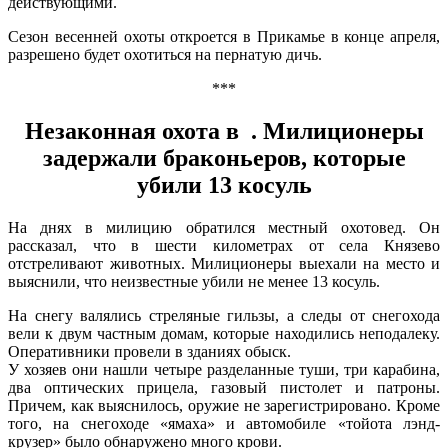
действующими.
Сезон весенней охоты откроется в Прикамье в конце апреля,
разрешено будет охотиться на пернатую дичь.
***
Незаконная охота в . Милиционеры
задержали браконьеров, которые
убили 13 косуль
На днях в милицию обратился местный охотовед. Он
рассказал, что в шести километрах от села Князево
отстреливают животных. Милиционеры выехали на место и
выяснили, что неизвестные убили не менее 13 косуль.
На снегу валялись стреляные гильзы, а следы от снегохода
вели к двум частным домам, которые находились неподалеку.
Оперативники провели в зданиях обыск.
У хозяев они нашли четыре разделанные туши, три карабина,
два оптических прицела, газовый пистолет и патроны.
Причем, как выяснилось, оружие не зарегистрировано. Кроме
того, на снегоходе «ямаха» и автомобиле «тойота лэнд-
крузер» было обнаружено много крови.