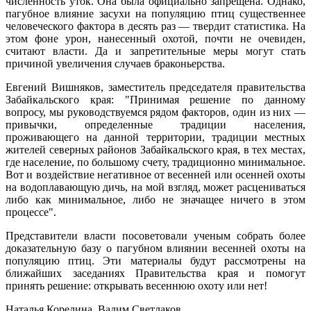
численность уток. Она была официально запрещена. Однако,
пагубное влияние засухи на популяцию птиц существеннее
человеческого фактора в десять раз — твердит статистика. На
этом фоне урон, нанесенный охотой, почти не очевиден,
считают власти. Да и запретительные меры могут стать
причиной увеличения случаев браконьерства.
Евгений Вишняков, заместитель председателя правительства
Забайкальского края: "Принимая решение по данному
вопросу, мы руководствуемся рядом факторов, один из них —
привычки, определенные традиции населения,
проживающего на данной территории, традиции местных
жителей северных районов Забайкальского края, в тех местах,
где население, по большому счету, традиционно минимальное.
Вот и воздействие негативное от весенней или осенней охоты
на водоплавающую дичь, на мой взгляд, может расцениваться
либо как минимальное, либо не значащее ничего в этом
процессе".
Представители власти посоветовали ученым собрать более
доказательную базу о пагубном влиянии весенней охоты на
популяцию птиц. Эти материалы будут рассмотрены на
ближайших заседаниях Правительства края и помогут
принять решение: открывать весеннюю охоту или нет!
Наталья Корелина, Вадим Светлаков