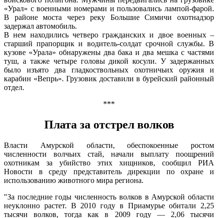
«Урал» с военными номерами и пользовались лампой-фарой.
В районе моста через реку Большие Симичи охотнадзор
задержал автомобиль.
В нем находились четверо гражданских и двое военных –
старший прапорщик и водитель-солдат срочной службы. В
кузове «Урала» обнаружены два бака и два мешка с частями
туш, а также четыре головы дикой косули. У задержанных
было изъято два гладкоствольных охотничьих оружия и
карабин «Вепрь». Грузовик доставили в бурейский районный
отдел.
***
Плата за отстрел волков
Власти Амурской области, обеспокоенные ростом
численности волчьих стай, начали выплату поощрений
охотникам за убийство этих хищников, сообщил РИА
Новости в среду представитель дирекции по охране и
использованию животного мира региона.
"За последние годы численность волков в Амурской области
неуклонно растет. В 2010 году в Приамурье обитали 2,25
тысячи волков, тогда как в 2009 году — 2,06 тысячи