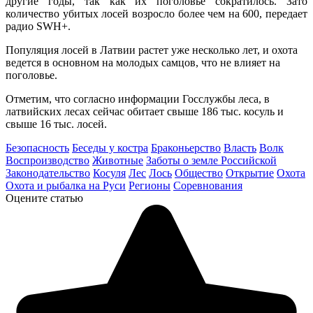
другие годы, так как их поголовье сократилось. Зато
количество убитых лосей возросло более чем на 600, передает
радио SWH+.
Популяция лосей в Латвии растет уже несколько лет, и охота
ведется в основном на молодых самцов, что не влияет на
поголовье.
Отметим, что согласно информации Госслужбы леса, в
латвийских лесах сейчас обитает свыше 186 тыс. косуль и
свыше 16 тыс. лосей.
Безопасность
Беседы у костра
Браконьерство
Власть
Волк
Воспроизводство
Животные
Заботы о земле Российской
Законодательство
Косуля
Лес
Лось
Общество
Открытие
Охота
Охота и рыбалка на Руси
Регионы
Соревнования
Оцените статью