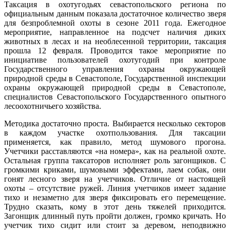
Таксация в охотугодьях севастопольского региона по
официальным данным показала достаточное количество зверя
для безпроблемной охоты в сезоне 2011 года. Ежегодное
мероприятие, направленное на подсчет наличия диких
животных в лесах и на необлесенной территории, таксация
прошла 12 февраля. Проводится такое мероприятие по
инициативе пользователей охотугодий при контроле
Государственного управления охраны окружающей
природной среды в Севастополе, Государственной инспекции
охраны окружающей природной среды в Севастополе,
специалистов Севастопольского Государственного опытного
лесоохотничьего хозяйства.
Методика достаточно проста. Выбирается несколько секторов
в каждом участке охотпользования. Для таксации
применяется, как правило, метод шумового прогона.
Учетчики расставляются «на номера», как на реальной охоте.
Остальная группа таксаторов исполняет роль загонщиков. С
громкими криками, шумовыми эффектами, лаем собак, они
гонят лесного зверя на учетчиков. Отличие от настоящей
охоты – отсутствие ружей. Линия учетчиков имеет задание
тихо и незаметно для зверя фиксировать его перемещение.
Трудно сказать, кому в этот день тяжелей приходится.
Загонщик длинный путь пройти должен, громко кричать. Но
учетчик тихо сидит или стоит за деревом, неподвижно