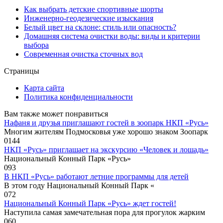
Как выбрать детские спортивные шорты
Инженерно-геодезические изыскания
Белый цвет на склоне: стиль или опасность?
Домашняя система очистки воды: виды и критерии
выбора
Современная очистка сточных вод
Страницы
Карта сайта
Политика конфиденциальности
Вам также может понравиться
Нафаня и друзья приглашают гостей в зоопарк НКП «Русь»
Многим жителям Подмосковья уже хорошо знаком Зоопарк
0
144
НКП «Русь» приглашает на экскурсию «Человек и лошадь»
Национальный Конный Парк «Русь»
0
93
В НКП «Русь» работают летние программы для детей
В этом году Национальный Конный Парк «
0
72
Национальный Конный Парк «Русь» ждет гостей!
Наступила самая замечательная пора для прогулок жарким
0
60