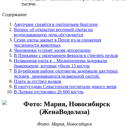
тысячи.
Содержание
Амурчане сразятся в охотничьем биатлоне
Вопрос об открытии весенней охоты на
водоплавающую дичь обсуждается
Сезон охоты закрыт в Пензе из-за снижения
численности животных
Чиновники устроят лосям депортацию
В Прикамье с окончанием февраля в стрелять нельзя
Незаконная охота в . Милиционеры задержали
браконьеров, которые убили 13 косуль
В Бурейском районе охотоведы задержали шестерых
человек, занимавшихся незаконной охотой.
Плата за отстрел волков
В охотугодьях Севастополя посчитали дикого зверя
В Латвии отстреляно 26 600 косуль
Фото: Мария, Новосибирск