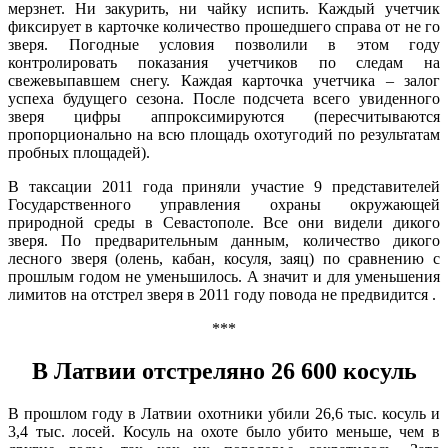
мерзнет. Ни закурить, ни чайку испить. Каждый учетчик
фиксирует в карточке количество прошедшего справа от не го
зверя. Погодные условия позволили в этом году
контролировать показания учетчиков по следам на
свежевыпавшем снегу. Каждая карточка учетчика – залог
успеха будущего сезона. После подсчета всего увиденного
зверя цифры аппроксимируются (пересчитываются
пропорционально на всю площадь охотугодий по результатам
пробных площадей).
В таксации 2011 года приняли участие 9 представителей
Государственного управления охраны окружающей
природной среды в Севастополе. Все они видели дикого
зверя. По предварительным данным, количество дикого
лесного зверя (олень, кабан, косуля, заяц) по сравнению с
прошлым годом не уменьшилось. А значит и для уменьшения
лимитов на отстрел зверя в 2011 году повода не предвидится .
***
В Латвии отстреляно 26 600 косуль
В прошлом году в Латвии охотники убили 26,6 тыс. косуль и
3,4 тыс. лосей. Косуль на охоте было убито меньше, чем в