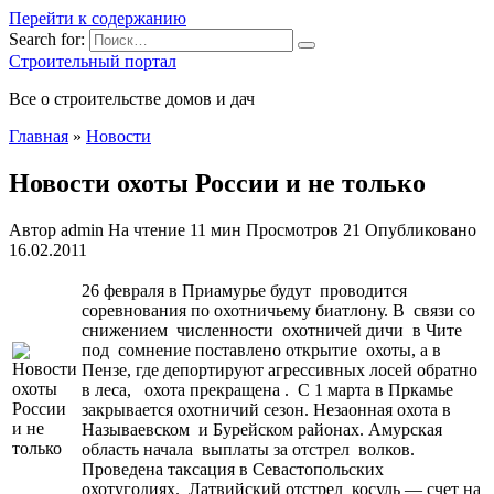
Перейти к содержанию
Search for:
Строительный портал
Все о строительстве домов и дач
Главная
»
Новости
Новости охоты России и не только
Автор
admin
На чтение
11 мин
Просмотров
21
Опубликовано
16.02.2011
26 февраля в Приамурье будут проводится
соревнования по охотничьему биатлону. В связи со
снижением численности охотничей дичи в Чите
под сомнение поставлено открытие охоты, а в
Пензе, где депортируют агрессивных лосей обратно
в леса, охота прекращена . С 1 марта в Пркамье
закрывается охотничий сезон. Незаонная охота в
Называевском и Бурейском районах. Амурская
область начала выплаты за отстрел волков.
Проведена таксация в Севастопольских
охотугодиях. Латвийский отстрел косуль — счет на