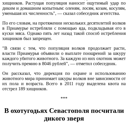
хищников. Растущая популяция наносит ощутимый удар по
диким и домашним копытным: оленям, лосям, козам, косулям,
уменьшая их численность", — сказал собеседник агентства.
По его словам, на протяжении нескольких десятилетий волков
в Приамурье истребляли с помощью яда, подкладывая его в
куски мяса. Однако пять лет назад такой способ истребления
хищников был запрещен.
"В связи с тем, что популяция волков продолжает расти,
власти Приамурья объявили о выплате поощрений за шкуру
каждого убитого животного. За каждую из них охотник может
получить премию в 8046 рублей", — отметил собеседник.
Он рассказал, что дирекция по охране и использованию
животного мира принимает шкуры волков вне зависимости от
их пола и возраста. Всего в 2011 году выделена квота на
отстрел 189 хищников.
***
В охотугодьях Севастополя посчитали
дикого зверя