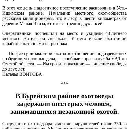
В этот же день аналогичное преступление раскрыли и в Усть-
Ишимском районе. Начальник местного охот-общества
рассказал милиционерам, что в лесу, в шести километрах от
деревни Малая Игиза, кто-то застрелил двух лосей.
Оперативники поспешили на место и увидели 43-летнего
местного жителя на снегоходе. У него изъяли охотничий
карабин с патронами и три ножа.
— По факту незаконной охоты в отношении подозреваемых
возбудили уголовные дела, — сообщает пресс-служба УВД по
Омской области. — Им грозит наказание — лишение свободы
до двух лет.
Наталья ВОЙТОВА
***
В Бурейском районе охотоведы
задержали шестерых человек,
занимавшихся незаконной охотой.
Сотрудники охотнадзора заметили нарушителей около 250-го
войскового полигона. Мужчины передвигались на грузовике