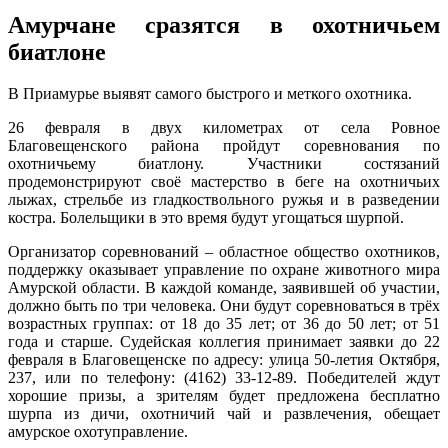
Амурчане сразятся в охотничьем
биатлоне
В Приамурье выявят самого быстрого и меткого охотника.
26 февраля в двух километрах от села Ровное
Благовещенского района пройдут соревнования по
охотничьему биатлону. Участники состязаний
продемонстрируют своё мастерство в беге на охотничьих
лыжах, стрельбе из гладкоствольного ружья и в разведении
костра. Болельщики в это время будут угощаться шурпой.
Организатор соревнований – областное общество охотников,
поддержку оказывает управление по охране животного мира
Амурской области. В каждой команде, заявившей об участии,
должно быть по три человека. Они будут соревноваться в трёх
возрастных группах: от 18 до 35 лет; от 36 до 50 лет; от 51
года и старше. Судейская коллегия принимает заявки до 22
февраля в Благовещенске по адресу: улица 50-летия Октября,
237, или по телефону: (4162) 33-12-89. Победителей ждут
хорошие призы, а зрителям будет предложена бесплатно
шурпа из дичи, охотничий чай и развлечения, обещает
амурское охотуправление.