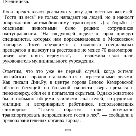
Пчелинцева.
Лоси представляют реальную угрозу для местных жителей.
"Гости из леса" не только нападают на людей, но и наносят
повреждения автомобильному транспорту. Для борьбы с
опасными животными было решено сотрудников
охотуправления. "На следующей неделе в город приедут
специалисты, которых нам порекомендовали в Московском
зоопарке. Лосей обездвижат с помощью специальных
препаратов и вывезут на расстояние не менее 70 километров,
иначе они опять вернуться", — изложила свой план
руководитель муниципального учреждения.
Отметим, что это уже не первый случай, когда жители
российских городов сталкиваются с агрессивными лосями.
Как писали Дни.Ру, в центре города Белово Кемеровской
области бегущий на большой скорости зверь врезался в
пенсионерку, сбил ее и попытался скрыться. Однако животное
было поймано общими усилиями спасателей, сотрудников
милиции и ветеринарных работников, использовавших
снотворное. "Таким образом стало возможно
транспортировать непрошенного гостя в лес", — сообщили в
правоохранительных органах города.
***