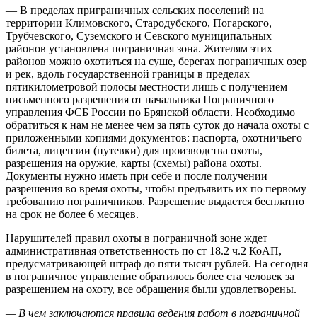
— В пределах приграничных сельских поселений на
территории Климовского, Стародубского, Погарского,
Трубчевского, Суземского и Севского муниципальных
районов установлена пограничная зона. Жителям этих
районов можно охотиться на суше, берегах пограничных озер
и рек, вдоль государственной границы в пределах
пятикилометровой полосы местности лишь с получением
письменного разрешения от начальника Пограничного
управления ФСБ России по Брянской области. Необходимо
обратиться к нам не менее чем за пять суток до начала охоты с
приложенными копиями документов: паспорта, охотничьего
билета, лицензии (путевки) для производства охоты,
разрешения на оружие, карты (схемы) района охоты.
Документы нужно иметь при себе и после получении
разрешения во время охоты, чтобы предъявить их по первому
требованию пограничников. Разрешение выдается бесплатно
на срок не более 6 месяцев.
Нарушителей правил охоты в пограничной зоне ждет
административная ответственность по ст 18.2 ч.2 КоАП,
предусматривающей штраф до пяти тысяч рублей. На сегодня
в пограничное управление обратилось более ста человек за
разрешением на охоту, все обращения были удовлетворены.
— В чем заключаются правила ведения работ в пограничной