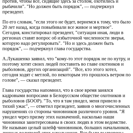
против, чтобы все, сидящие здесь за столом, охотились и
рыбачили". "Но должен быть порядок", — подчеркнул
президент.
По его словам, "если этого не будет, вернемся к тому, что было
20 лет назад, когда повыбивали все живое и мертвое".
Сегодня, констатировал президент, "ситуация иная, люди в
регионах ставят вопрос об избыточной численности зверья,
которую надо регулировать". "Но и здесь должен быть
порядок", — подчеркнул глава государства.
А.Лукашенко заявил, что "кому-то этот порядок не по нутру, и
поэтому хотят своих людей поставить во главе охотников и
рыболовов, других организаций". "Все, кто этого хотел,
сегодня ходят с метлой, по некоторым это прошлось ветром по
голове", — сказал президент.
Глава государства напомнил, что в свое время занялся
кадровыми вопросами в Белорусском обществе охотников и
рыболовов (БООР). "То, что я там увидел, меня привело в
тихий ужас", — отметил президент, заявив о многочисленных
нарушениях со стороны чиновников различного уровня. "Я
увидел через призму этих назначений, насколько наши
чиновники заинтересованы в своих людях в этом ведомстве.
Не называю целый шлейф чиновников, больших начальников,
личных водителей этих начальников. Все были выдворены —