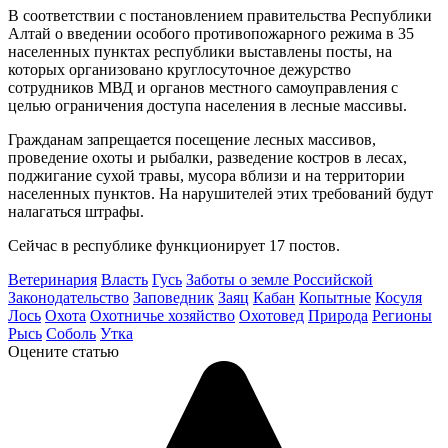
В соответствии с постановлением правительства Республики
Алтай о введении особого противопожарного режима в 35
населенных пунктах республики выставлены посты, на
которых организовано круглосуточное дежурство
сотрудников МВД и органов местного самоуправления с
целью ограничения доступа населения в лесные массивы.
Гражданам запрещается посещение лесных массивов,
проведение охоты и рыбалки, разведение костров в лесах,
поджигание сухой травы, мусора вблизи и на территории
населенных пунктов. На нарушителей этих требований будут
налагаться штрафы.
Сейчас в республике функционирует 17 постов.
Ветеринария
Власть
Гусь
Заботы о земле Российской
Законодательство
Заповедник
Заяц
Кабан
Копытные
Косуля
Лось
Охота
Охотничье хозяйство
Охотовед
Природа
Регионы
Рысь
Соболь
Утка
Оцените статью