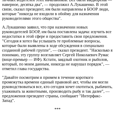
наверное, десятка два", — продолжил А.Лукашенко. В этой
связи, сказал президент, им были направлены в БООР люди,
которые "никогда не входили в обойму для назначения
руководителями этого общества".
А.Лукашенко заявил, что при назначении новых
руководителей БООР, им была поставлена задача: изучить все
недостатки в этой сфере и предоставить свои предложения.
"Сегодня я хотел бы услышать те проблемные вопросы,
которые были выявлены в ходе обсуждения в специально
созданной рабочей группе", — сказал президент. "Насколько я
понимаю, эту группу возглавляет Сергей Николаевич Румас
(вице-премьер — ИФ). Кстати, заядлый охотник и рыболов,
который, по моим данным, никогда не нарушал порядок", —
отметил глава государства.
"Давайте посмотрим и примем в течение короткого
промежутка времени единый правовой акт, чтобы им могли
руководствоваться все, кто сегодня хочет охотиться, рыбачить,
ухаживать за животными, производить рыбу и так далее", —
предложения президент страны, сообщаает "Интерфакс-
Запад".
***