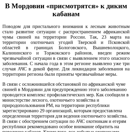
В Мордовии «присмотрятся» к диким
кабанам
Поводом для пристального внимания к лесным животным
стало развитие ситуации с распространением африканской
чумы свиней на территории России. Так, 23 марта на
территории охотничьих угодий Тверской и Псковской
областей в границах Бологовского, Вышневолоцкого,
Калининского и Торжокского районов, введен режим
чрезвычайной ситуации в связи с выявлением этого опасного
заболевания. С начала года в этом регионе выявлено уже три
случая АЧС в дикой фауне. Для ликвидации заболевания на
территории региона были приняты чрезвычайные меры.
В связи с осложнившейся обстановкой по африканской чуме
свиней в Мордовии для предупреждению этого заболеванию
проводится комплекс профилактических мер. Как сообщили в
министерстве лесного, охотничьего хозяйства и
природопользования РМ, на территории республики
зарегистрировано 29 организаций, которым предоставлена
определенная территория для ведения охотничьего хозяйства.
В связи с обострением ситуации по АЧС охотникам и егерям
республики рекомендовано особое внимание обратить на
поведение кабанов. Кроме того, все добытые охотниками