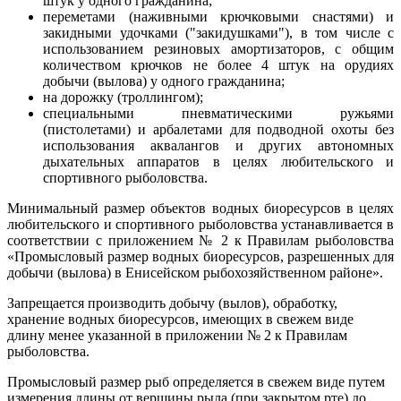
штук у одного гражданина;
переметами (наживными крючковыми снастями) и
закидными удочками ("закидушками"), в том числе с
использованием резиновых амортизаторов, с общим
количеством крючков не более 4 штук на орудиях
добычи (вылова) у одного гражданина;
на дорожку (троллингом);
специальными пневматическими ружьями
(пистолетами) и арбалетами для подводной охоты без
использования аквалангов и других автономных
дыхательных аппаратов в целях любительского и
спортивного рыболовства.
Минимальный размер объектов водных биоресурсов в целях
любительского и спортивного рыболовства устанавливается в
соответствии с приложением № 2 к Правилам рыболовства
«Промысловый размер водных биоресурсов, разрешенных для
добычи (вылова) в Енисейском рыбохозяйственном районе».
Запрещается производить добычу (вылов), обработку,
хранение водных биоресурсов, имеющих в свежем виде
длину менее указанной в приложении № 2 к Правилам
рыболовства.
Промысловый размер рыб определяется в свежем виде путем
измерения длины от вершины рыла (при закрытом рте) до