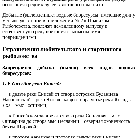
основания средних лучей хвостового плавника.
Добытые (выловленные) водные биоресурсы, имеющие длину
меньше указанной в приложении № 2 к Правилам
Рыболовства, подлежат немедленному выпуску в
естественную среду обитания с наименьшими
повреждениями.
Ограничения любительского и спортивного
рыболовства
Запрещается добыча (вылов) всех видов водных
биоресурсов:
1. В бассейне реки Енисей:
— в дельте реки Енисей от створа островов Буданцева –
Насоновский – река Яковлевка до створа устье реки Янгода-
Яха – мыс Гостиный;
— в Енисейском заливе от створа река Сопочная – мыс
Ошмарина до створа мыс Песчаный – северная оконечность
бухты Широкой;
— в протоке Кабацкая и протоках дельты реки Енисей: