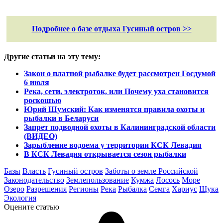
Подробнее о базе отдыха Гусиный остров >>
Другие статьи на эту тему:
Закон о платной рыбалке будет рассмотрен Госдумой
6 июля
Река, сети, электроток, или Почему уха становится
роскошью
Юрий Шумский: Как изменятся правила охоты и
рыбалки в Беларуси
Запрет подводной охоты в Калининградской области
(ВИДЕО)
Зарыбление водоема у территории КСК Левадия
В КСК Левадия открывается сезон рыбалки
Базы
Власть
Гусиный остров
Заботы о земле Российской
Законодательство
Землепользование
Кумжа
Лосось
Море
Озеро
Разрешения
Регионы
Река
Рыбалка
Семга
Хариус
Щука
Экология
Оцените статью