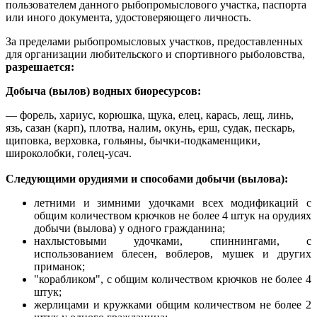
пользователем данного рыбопромыслового участка, паспорта
или иного документа, удостоверяющего личность.
За пределами рыбопромысловых участков, предоставленных
для организации любительского и спортивного рыболовства,
разрешается:
Добыча (вылов) водных биоресурсов:
— форель, хариус, корюшка, щука, елец, карась, лещ, линь,
язь, сазан (карп), плотва, налим, окунь, ерш, судак, пескарь,
щиповка, верховка, гольяны, бычки-подкаменщики,
широколобки, голец-усач.
Следующими орудиями и способами добычи (вылова):
летними и зимними удочками всех модификаций с
общим количеством крючков не более 4 штук на орудиях
добычи (вылова) у одного гражданина;
нахлыстовыми удочками, спиннингами, с
использованием блесен, воблеров, мушек и других
приманок;
"корабликом", с общим количеством крючков не более 4
штук;
жерлицами и кружками общим количеством не более 2