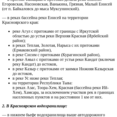
Егоровская, Насоновская, Ванькина, Грязная, Малый Енисей
(от п. Байкаловск до мыса Муксунинский).
— в реках бассейна реки Енисей на территории
Красноярского края:
реке Агул с притоками от границы с Иркутской
областью до устья реки Верхняя Красная (Ирбейский
район);
в реках Теплая, Золотая, Нарыса с их притоками
(Ермаковский район),
в реке Сисим с притоками (Курагинский район),
в реке Амыл с притоками от устья реки Кандат (включая
реку Кандат) до истоков,
в реке Казыр с притоками от заимки Нижняя Казырская
до истоков,
в реке Ус ниже реки Теплая;
на территории Республики Тыва:
в реках Азас, Тоора-Хем, Красная (бассейна реки Ий-
Хем), Хамсара, за исключением участков рек в границах
населенных пунктов и на расстоянии 1 км от них.
2. В Красноярском водохранилище:
— в нижнем бьефе водохранилища выше автодорожного