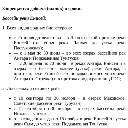
Запрещается добыча (вылов) в сроки:
Бассейн реки Енисей:
1. Всех видов водных биоресурсов:
с 25 июля до ледостава – в Леонтьевской протоке реки
Енисей (от устья реки Лапхая до устья реки
Пастуховская);
— с 1 мая по 30 июня – во всех озерах бассейнов рек
Ангара и Подкаменная Тунгуска;
— с 20 апреля по 20 июня – в реках Ангара, Енисей и в
озерах его бассейна южнее (устья) реки Ангара, в
притоках реки Енисей всех порядков южнее устья реки
Ангара (п. Стрелка) и в притоках водохранилищ ГЭС;
2. Лососевых и сиговых рыб:
с 10 сентября по 30 ноября – в озерах Маковское,
Советские (бассейн реки Турухан);
с 15 сентября по 30 ноября – в озерах бассейна реки
Нижняя Тунгуска;
от распадения льда по 15 ноября в реке Енисей от устья
реки Сым до устья реки Подкаменная Тунгуска.