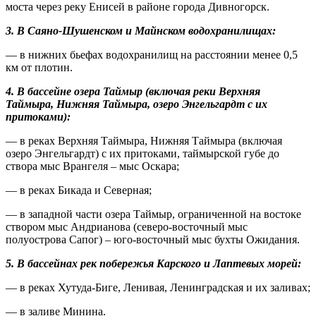
моста через реку Енисей в районе города Дивногорск.
3. В Саяно-Шушенском и Майнском водохранилищах:
— в нижних бьефах водохранилищ на расстоянии менее 0,5
км от плотин.
4. В бассейне озера Таймыр (включая реки Верхняя
Таймыра, Нижняя Таймыра, озеро Энгельгардт с их
притоками):
— в реках Верхняя Таймыра, Нижняя Таймыра (включая
озеро Энгельгардт) с их притоками, таймырской губе до
створа мыс Врангеля – мыс Оскара;
— в реках Бикада и Северная;
— в западной части озера Таймыр, ограниченной на востоке
створом мыс Андрианова (северо-восточный мыс
полуострова Сапог) – юго-восточный мыс бухты Ожидания.
5. В бассейнах рек побережья Карского и Лаптевых морей:
— в реках Хутуда-Биге, Ленивая, Ленинградская и их заливах;
— в заливе Минина.