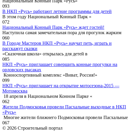
Национальный Конный Парк «Русь»
0
93
В НКП «Русь» работают летние программы для детей
В этом году Национальный Конный Парк «
0
72
Национальный Конный Парк «Русь» ждет гостей!
Наступила самая замечательная пора для прогулок жарким
0
60
В Городе Мастеров НКП «Русь» научат петь, играть и
расскажут сказки
«Сказочная школа» открылась для детей в
0
85
НКП «Русь» приглашает совершить конные прогулки на
орловских рысаках
Конноспортивный комплекс «Виват, Россия!»
0
99
НКП «Русь» приглашает на открытие мотосезона-2015 —
Мотомосква
18 апреля в Национальном Конном Парке «
0
62
Жители Подмосковья провели Пасхальные выходные в НКП
«Русь»
Многие жители ближнего Подмосковья провели Пасхальные
0
67
© 2026 Строительный портал