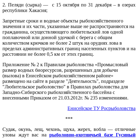
2. Пеляди (сырка) — с 15 октября по 31 декабря – в озерах
республики Хакасия;
Запретные сроки и водные объекты рыбохозяйственного
значения и их части, указанные выше не распространяются на
гражданина, осуществляющего любительский лов одной
поплавочной или донной удочкой с берега с общим
количеством крючков не более 2 штук на орудиях лова в
пределах административных границ населенных пунктов и на
расстоянии не более 0,5 км от этих границ.
Приложение № 2 к Правилам рыболовства «Промысловый
размер водных биоресурсов, разрешенных для добычи
(вылова) в Енисейском рыбохозяйственном районе»
размещено на сайте в разделе "Деятельность", подразделе
"Любительское рыболовство" в Правилах рыболовства для
Западно-Сибирского рыбохозяйственного бассейна с
внесенными Приказом от 21.03.2012г. № 235 изменениями.
Енисейское ТУ Росрыболовства
***
Судак, окунь, лещ, чехонь, щука, жерех, вобла — отличные
уловы ждут вас на
рыболовно-охотничьей базе Гусиный