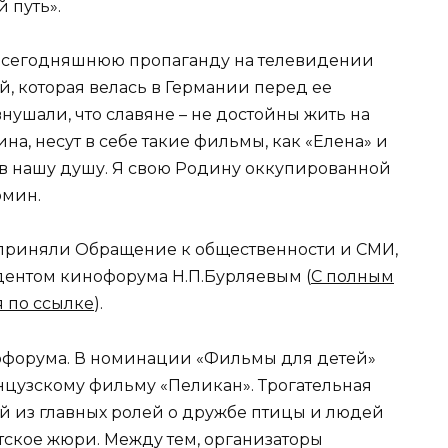
 путь».
 сегодняшнюю пропаганду на телевидении
, которая велась в Германии перед ее
нушали, что славяне – не достойны жить на
ина, несут в себе такие фильмы, как «Елена» и
к в нашу душу. Я свою Родину оккупированной
омин.
приняли Обращение к общественности и СМИ,
идентом кинофорума Н.П.Бурляевым (
С полным
 по ссылке
).
нофорума. В номинации «Фильмы для детей»
нцузскому фильму «Пеликан». Трогательная
й из главных ролей о дружбе птицы и людей
етское жюри. Между тем, организаторы