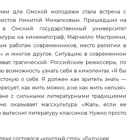
ием для Омской молодежи стала встреча с
фистов Никитой Михалковым. Пришедших на
 в Омский государственный университет
ьтуры на кинематограф, Марчелло Мастрояни,
ым работам современников, место религии в
ТВ» и многое другое. Ситуацию в современном
вал трагической. Российские режиссеры, по
 возможность узнать себя в кинолентах. «Я бы
стокую о себе. Я должен как зритель знать —
есует, как жить можно, а не как жить нельзя».
тране с сильными литературными традициями
ю оказывает масскультура. «Жаль, если ее
 вытеснит литературу классиков. Нужно просто
теке состоялся «круглый стол»: «Будущее