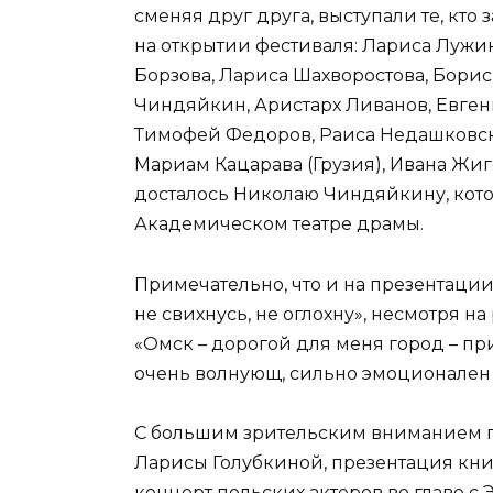
сменяя друг друга, выступали те, кто
на открытии фестиваля: Лариса Лужи
Борзова, Лариса Шахворостова, Бори
Чиндяйкин, Аристарх Ливанов, Евге
Тимофей Федоров, Раиса Недашковска
Мариам Кацарава (Грузия), Ивана Жи
досталось Николаю Чиндяйкину, котор
Академическом театре драмы.
Примечательно, что и на презентации
не свихнусь, не оглохну», несмотря на
«Омск – дорогой для меня город – п
очень волнующ, сильно эмоционален 
С большим зрительским вниманием 
Ларисы Голубкиной, презентация книг
концерт польских актеров во главе с