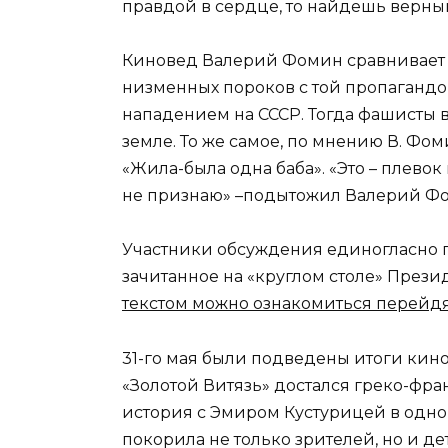
правдой в сердце, то найдешь верный
Киновед Валерий Фомин сравнивает
низменных пороков с той пропагандой
нападением на СССР. Тогда фашисты в
земле. То же самое, по мнению В. Фом
«Жила-была одна баба». «Это – плево
не признаю» –подытожил Валерий Ф
Участники обсуждения единогласно 
зачитанное на «круглом столе» През
текстом можно ознакомиться перейдя
31-го мая были подведены итоги ки
«Золотой Витязь» достался греко-фра
история с Эмиром Кустурицей в одно
покорила не только зрителей, но и д