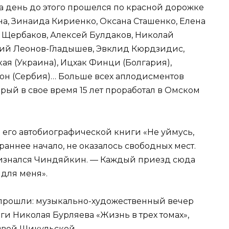
 за день до этого прошелся по красной дорожке
на, Зинаида Кириенко, Оксана Сташенко, Елена
с Щербаков, Алексей Булдаков, Николай
ний Леонов-Гладышев, Эвклид Кюрдзидис,
я (Украина), Ицхак Финци (Болгария),
гон (Сербия)… Больше всех аплодисментов
ый в свое время 15 лет проработал в Омском
 его автобиографической книги «Не уймусь,
 раннее начало, не оказалось свободных мест.
ризнался Чиндяйкин. — Каждый приезд сюда
для меня».
прошли: музыкально-художественный вечер
и Николая Бурляева «Жизнь в трех томах»,
 Эвой Шикульской.