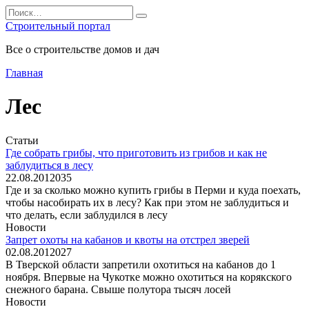
Перейти
Search
к
for:
Строительный портал
содержанию
Все о строительстве домов и дач
Главная
Лес
Статьи
Где собрать грибы, что приготовить из грибов и как не
заблудиться в лесу
22.08.2012
0
35
Где и за сколько можно купить грибы в Перми и куда поехать,
чтобы насобирать их в лесу? Как при этом не заблудиться и
что делать, если заблудился в лесу
Новости
Запрет охоты на кабанов и квоты на отстрел зверей
02.08.2012
0
27
В Тверской области запретили охотиться на кабанов до 1
ноября. Впервые на Чукотке можно охотиться на корякского
снежного барана. Свыше полутора тысяч лосей
Новости