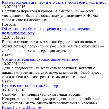
Как не заблудиться в лесу и что делать, если заблудился в лесу
13.07.2012
0
16
Наступила пора ягод и грибов. А вместе с ней — сезон
«потеряшек». Вместе с областным управлением МЧС мы
собрали советы любителям «
Новости
Об охотничьих билетах, переписи уток и выживании в
подмосковном лесу
12.07.2012
0
23
В новом сезоне охотиться можно будет только по новым
охотбилетам, а получило их уже 1 млн 700 тыс. охотников —
сообщил на пресс-конференции директор
Статьи
Что делать, если вас укусило дикое животное
10.07.2012
0
29
Даже в подмосковных лесах есть вероятность встречи с
дикими животными, а укус даже, казалось бы, безобидного
ежа или белки может грозить самыми серьезными
Статьи
Путешествие по России: Селигер
05.07.2012
0
18
Селигер — типичный уголок матушки-России.
Неторопливость, особая умиротворенность и спокойствие
отличают эти места. Много интересных мест и красивых
Пагинация
Назад
1
2
3
…
23
Далее