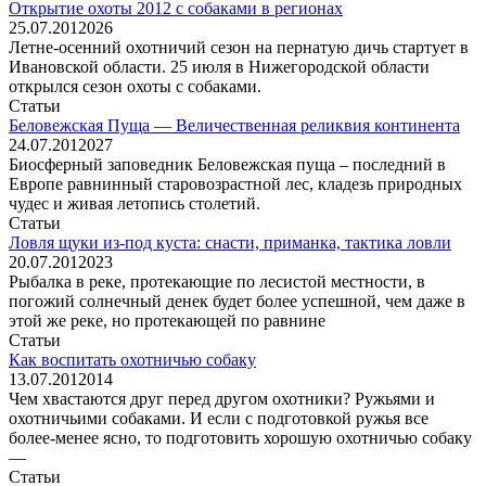
Открытие охоты 2012 с собаками в регионах
25.07.2012
0
26
Летне-осенний охотничий сезон на пернатую дичь стартует в
Ивановской области. 25 июля в Нижегородской области
открылся сезон охоты с собаками.
Статьи
Беловежская Пуща — Величественная реликвия континента
24.07.2012
0
27
Биосферный заповедник Беловежская пуща – последний в
Европе равнинный старовозрастной лес, кладезь природных
чудес и живая летопись столетий.
Статьи
Ловля щуки из-под куста: снасти, приманка, тактика ловли
20.07.2012
0
23
Рыбалка в реке, протекающие по лесистой местности, в
погожий солнечный денек будет более успешной, чем даже в
этой же реке, но протекающей по равнине
Статьи
Как воспитать охотничью собаку
13.07.2012
0
14
Чем хвастаются друг перед другом охотники? Ружьями и
охотничьими собаками. И если с подготовкой ружья все
более-менее ясно, то подготовить хорошую охотничью собаку
—
Статьи