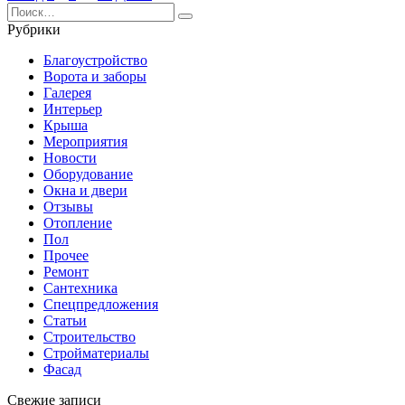
записей
Search
for:
Рубрики
Благоустройство
Ворота и заборы
Галерея
Интерьер
Крыша
Мероприятия
Новости
Оборудование
Окна и двери
Отзывы
Отопление
Пол
Прочее
Ремонт
Сантехника
Спецпредложения
Статьи
Строительство
Стройматериалы
Фасад
Свежие записи