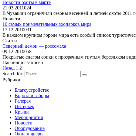
Новости охоты в марте
21.03.2011
0
24
В Чувашии ограничили сезоны весенней и летней охоты 2011 г
Новости
10 самых примечательных зоопарков мира
17.12.2010
0
31
В каждом крупном городе мира есть особый список туристиче
Статьи
Северный демон — россомаха
09.12.2010
0
58
Покрытые снегом сопки с прозрачным гнутым березняком видим
Пагинация записей
Назад
1
2
Search for:
Рубрики
Благоустройство
Ворота и заборы
Галерея
Интерьер
Крыша
Мероприятия
Новости
Оборудование
Окна и двери