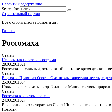
Перейти к содержанию
Search for:
Строительный портал
Все о строительстве домов и дач
Главная
Россомаха
Статьи
Не всем так повезло с соседями
28.03.2011
0
21
Росомаха — сильный, осторожный и в то же время дерзкий зве
Статьи
Еще раз о Правилах Охоты. Охотникам запретили летать, ездить
25.03.2011
0
34
Новые правила охоты, разработанные Министерством природны
Статьи
Росомаха в золотом свете…
24.03.2011
0
27
В очередной раз фоторассказ Игоря Шпиленок переносит нас в
Новости