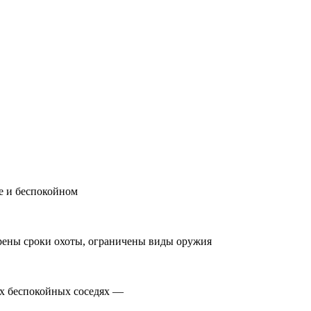
е и беспокойном
рены сроки охоты, ограничены виды оружия
их беспокойных соседях —