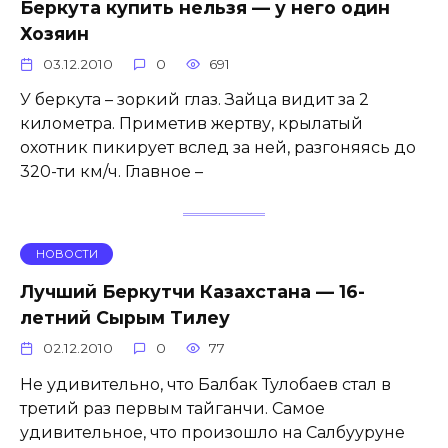
Беркута купить нельзя — у него один
Хозяин
03.12.2010
0
691
У беркута – зоркий глаз. Зайца видит за 2
километра. Приметив жертву, крылатый
охотник пикирует вслед за ней, разгоняясь до
320-ти км/ч. Главное –
НОВОСТИ
Лучший Беркутчи Казахстана — 16-
летний Сырым Тилеу
02.12.2010
0
77
Не удивительно, что Балбак Тулобаев стал в
третий раз первым тайганчи. Самое
удивительное, что произошло на Салбууруне