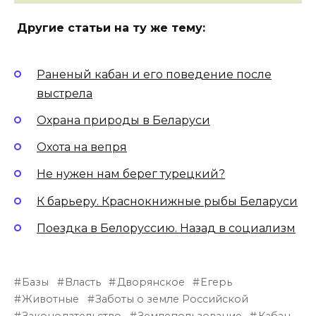
Другие статьи на ту же тему:
Раненый кабан и его поведение после
выстрела
Охрана природы в Беларуси
Охота на вепря
Не нужен нам берег турецкий?
К барьеру. Краснокнижные рыбы Беларуси
Поездка в Белоруссию. Назад в социализм
Базы
Власть
Дворянское
Егерь
Животные
Заботы о земле Российской
Законодательство
Землепользование
Кабан