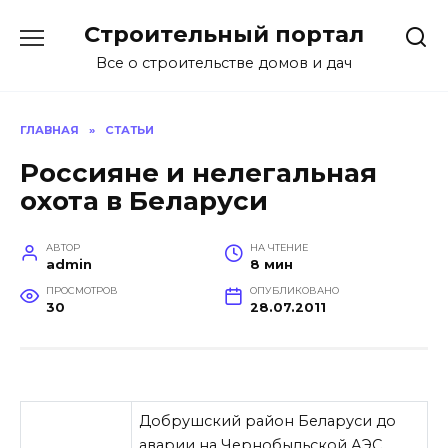
Перейти
Строительный портал
к
содержанию
Все о строительстве домов и дач
ГЛАВНАЯ
»
СТАТЬИ
Россияне и нелегальная
охота в Беларуси
АВТОР
НА ЧТЕНИЕ
admin
8 мин
ПРОСМОТРОВ
ОПУБЛИКОВАНО
30
28.07.2011
Добрушский район Беларуси до
аварии на Чернобыльской АЭС