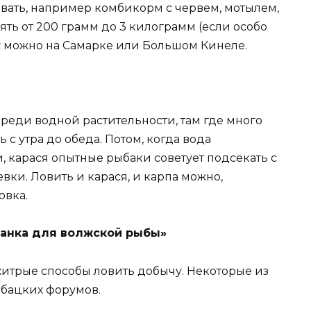
ать, например комбикорм с червем, мотылем,
ть от 200 грамм до 3 килограмм (если особо
ру можно на Самарке или Большом Кинеле.
 среди водной растительности, там где много
 с утра до обеда. Потом, когда вода
и, карася опытные рыбаки советует подсекать с
ки. Ловить и карася, и карпа можно,
овка.
манка для волжской рыбы»
 хитрые способы ловить добычу. Некоторые из
ыбацких форумов.