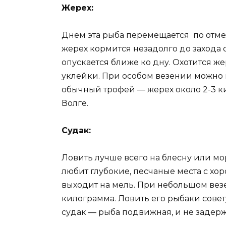
Жерех:
Днем эта рыба перемещается по отме
жерех кормится незадолго до захода с
опускается ближе ко дну. Охотится жер
уклейки. При особом везении можно п
обычный трофей — жерех около 2-3 к
Волге.
Судак:
Ловить лучше всего на блесну или м
любит глубокие, песчаные места с хо
выходит на мель. При небольшом везе
килограмма. Ловить его рыбаки совету
судак — рыба подвижная, и не задерж