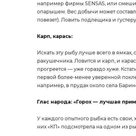
например фирмы SENSAS, или смешив
опарышем. Вес добычи может составля
повезет). Ловить подлещика и густе
Карп, карась:
Искать эту рыбу лучше всего в ямках,
ракушечника. Ловится и карп, и карась
прогреется — уже гораздо хуже. Кстат
первой более-менее уверенной поклев
например, в прудах около села Барин
Глас народа: «Горох — лучшая при
У каждого опытного рыбка есть свои,
них «КП» подсмотрела на одном из р