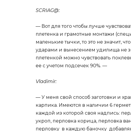
SCRIAG@:
— Вот для того чтобы лучше чувствова
плетенка и грамотные монтажи (специ
маленькие тычки, то это не значит, ч
ударами и вынесением удилища не зн
плетенкой можно чувствовать поклев
ее с учетом подсечек 90%. —
Vladimir:
— У меня свой способ заготовки и хр
карпика. Имеются в наличии 6 герме
каждой из которой своя надпись: пер
укроп, перловка корица, перловка ван
перловку в каждую баночку добавля