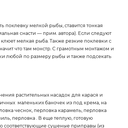
ть поклевку мелкой рыбы, ставится тонкая
альная снасти — прим. автора). Если следуют
то клюет мелкая рыба. Также резкие поклевки с
ачит что там монстр. С грамотным монтажом и
ки любой по размеру рыбы и также подсекать
анения растительных насадок для карася и
тичных маленьких баночек из под крема, на
ловка чеснок, перловка карамель, перловка
иль, перловка . В еще теплую, готовую
ю соответствующие сушеные приправы (из