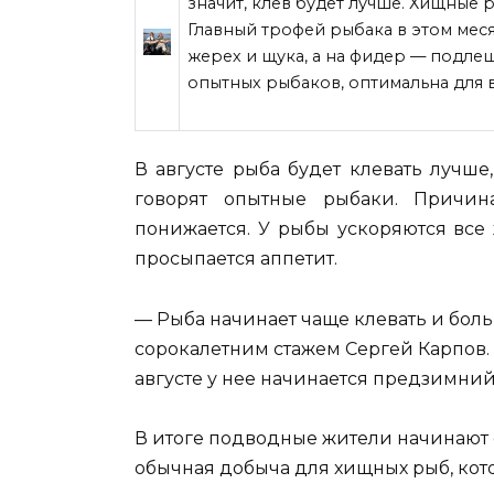
значит, клев будет лучше. Хищные р
Главный трофей рыбака в этом мес
жерех и щука, а на фидер — подлещ
опытных рыбаков, оптимальна для 
В августе рыба будет клевать лучш
говорят опытные рыбаки. Причин
понижается. У рыбы ускоряются все
просыпается аппетит.
— Рыба начинает чаще клевать и боль
сорокалетним стажем Сергей Карпов. 
августе у нее начинается предзимний
В итоге подводные жители начинают сб
обычная добыча для хищных рыб, котор