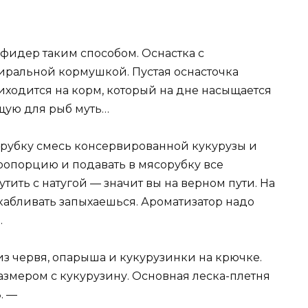
 фидер таким способом. Оснастка с
иральной кормушкой. Пустая оснасточка
иходится на корм, который на дне насыщается
ущую для рыб муть…
рубку смесь консервированной кукурузы и
пропорцию и подавать в мясорубку все
тить с натугой — значит вы на верном пути. На
скабливать запыхаешься. Ароматизатор надо
.
из червя, опарыша и кукурузинки на крючке.
азмером с кукурузину. Основная леска-плетня
. —