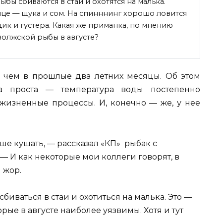
ыбы сбиваются в стаи и охотятся на малька.
яце — щука и сом. На спинннинг хорошо ловится
ик и густера. Какая же
приманка, по мнению
волжской рыбы в августе?
е, чем в прошлые два летних месяцы. Об этом
а проста — температура воды постепенно
 жизненные процессы. И, конечно — же, у нее
ше кушать, — рассказал «КП» рыбак с
— И как некоторые мои коллеги говорят, в
 жор.
иваться в стаи и охотиться на малька. Это —
ые в августе наиболее уязвимы. Хотя и тут