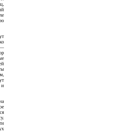
ц,
ый
ле
ую
ут
ко
 —
ор
ые
ей
ты
м,
ут
 и
на
ое
ся
у.
ти
ух