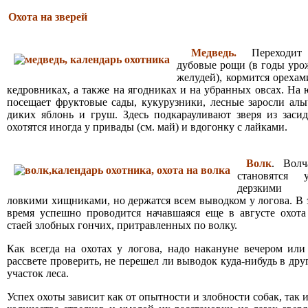
Охота на зверей
Медведь.
Переходи
дубовые рощи (в годы уро
желудей), кормится орехам
кедровниках, а также на ягодниках и на убранных овсах. На 
посещает фруктовые сады, кукурузники, лесные заросли алы
диких яблонь и груш. Здесь подкарауливают зверя из засид
охотятся иногда у привады (см. май) и вдогонку с лайками.
Волк
. Волч
становятся 
дерзкими
ловкими хищниками, но держатся всем выводком у логова. В 
время успешно проводится начавшаяся еще в августе охота
стаей злобных гончих, притравленных по волку.
Как всегда на охотах у логова, надо накануне вечером или
рассвете проверить, не перешел ли выводок куда-нибудь в дру
участок леса.
Успех охоты зависит как от опытности и злобности собак, так и