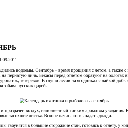
ТЯБРЬ
1.09.2011
тудились водоемы. Сентябрь – время прощания с летом, а также 
а на пернатую дичь. Бекасы перед отлетом образуют на болотах
куропаток, тетеревов. В глуши лесов на ягодниках с лайкой доб
я забава русских царей.
и прозрачен воздух, наполненный тонким ароматом увядания. Е
рвые засохшие листья. Вскоре начинают выпадать дожди.
 табунятся в большие сторожкие стаи, готовясь к отлету, у ко