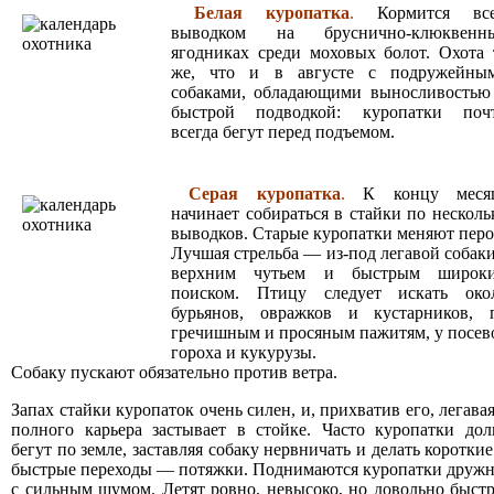
Белая куропатка
.
Кормится вс
выводком на бруснично-клюквенн
ягодниках среди моховых болот. Охота 
же, что и в августе с подружейны
собаками, обладающими выносливостью
быстрой подводкой: куропатки поч
всегда бегут перед подъемом.
Серая куропатка
.
К концу меся
начинает собираться в стайки по несколь
выводков. Старые куропатки меняют перо
Лучшая стрельба — из-под легавой собаки
верхним чутьем и быстрым широк
поиском. Птицу следует искать око
бурьянов, овражков и кустарников, 
гречишным и просяным пажитям, у посев
гороха и кукурузы.
Собаку пускают обязательно против ветра.
Запах стайки куропаток очень силен, и, прихватив его, легавая
полного карьера застывает в стойке. Часто куропатки дол
бегут по земле, заставляя собаку нервничать и делать короткие
быстрые переходы — потяжки. Поднимаются куропатки дружн
с сильным шумом. Летят ровно, невысоко, но довольно быстр