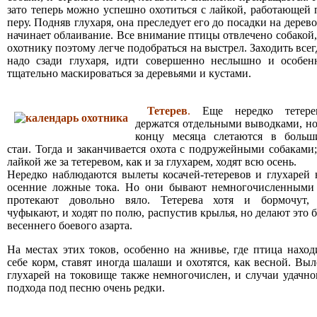
зато теперь можно успешно охотиться с лайкой, работающей 
перу. Подняв глухаря, она преследует его до посадки на дерево
начинает облаивание. Все внимание птицы отвлечено собакой,
охотнику поэтому легче подобраться на выстрел. Заходить всег
надо сзади глухаря, идти совершенно неслышно и особен
тщательно маскироваться за деревьями и кустами.
Тетерев
.
Еще нередко тетере
держатся отдельными выводками, но
концу месяца слетаются в больш
стаи. Тогда и заканчивается охота с подружейными собаками;
лайкой же за тетеревом, как и за глухарем, ходят всю осень.
Нередко наблюдаются вылеты косачей-тетеревов и глухарей 
осенние ложные тока. Но они бывают немногочисленными
протекают довольно вяло. Тетерева хотя и бормочут,
чуфыкают, и ходят по полю, распустив крылья, но делают это б
весеннего боевого азарта.
На местах этих токов, особенно на жнивье, где птица наход
себе корм, ставят иногда шалаши и охотятся, как весной. Выл
глухарей на токовище также немногочислен, и случаи удачно
подхода под песню очень редки.