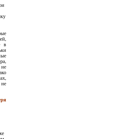
ои
лку
рые
ей,
е в
ьки
ные
ра,
 не
ако
ах,
 не
еря
же
ом