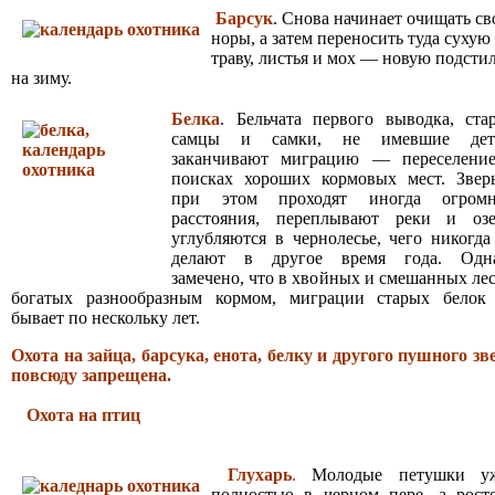
Барсук
. Снова начинает очищать св
норы, а затем переносить туда сухую
траву, листья и мох — новую подсти
на зиму.
Белка
. Бельчата первого выводка, ста
самцы и самки, не имевшие дет
заканчивают миграцию — переселени
поисках хороших кормовых мест. Звер
при этом проходят иногда огром
расстояния, переплывают реки и озе
углубляются в чернолесье, чего никогда
делают в другое время года. Одн
замечено, что в хвойных и смешанных лес
богатых разнообразным кормом, миграции старых белок
бывает по нескольку лет.
Охота на зайца, барсука, енота, белку и другого пушного зв
повсюду запрещена.
Охота на птиц
Глухарь
.
Молодые петушки у
полностью в черном пере, а рост