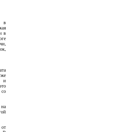
т в
жая
и в
юге
чи,
ок,
ата
уже
 и
это
 со
 на
гой
 от