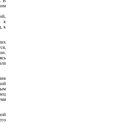
. В
ким
ий,
я к
, к
них
ся,
ии.
ясь
ала
лив
хой
вым
лец
емя
ной
его