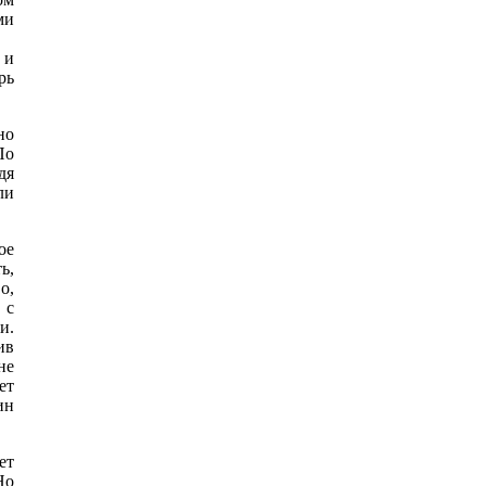
ми
 и
рь
но
По
дя
ли
ое
ь,
о,
 с
и.
ив
не
ет
ин
ет
Но