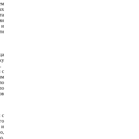
ем
ых
та
ми
 и
ти
ца
ку
.
 с
им
ло
по
ов
 с
го
 и
о,
о.