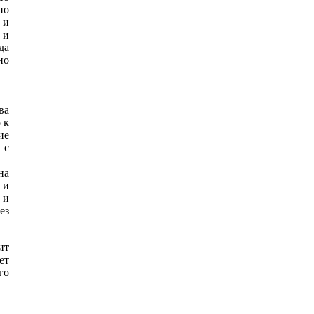
по
 и
 и
да
но
ва
 к
ие
 с
на
 и
 и
ез
ит
ет
го