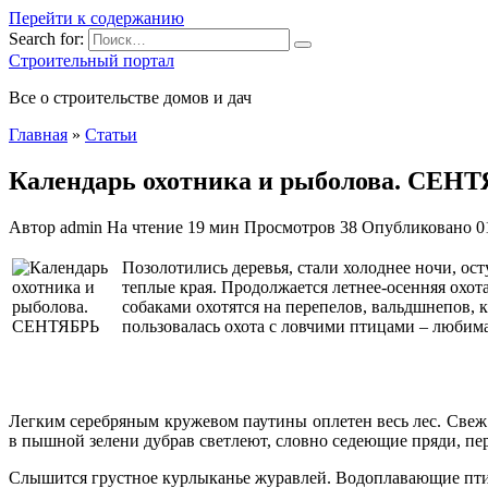
Перейти к содержанию
Search for:
Строительный портал
Все о строительстве домов и дач
Главная
»
Статьи
Календарь охотника и рыболова. СЕН
Автор
admin
На чтение
19 мин
Просмотров
38
Опубликовано
0
Позолотились деревья, стали холоднее ночи, ос
теплые края. Продолжается летнее-осенняя охот
собаками
охотятся на перепелов, вальдшнепов, 
пользовалась охота с ловчими птицами – любима
Легким серебряным кружевом паутины оплетен весь лес. Свеж 
в пышной зелени дубрав светлеют, словно седеющие пряди, пе
Слышится грустное курлыканье журавлей. Водоплавающие птицы