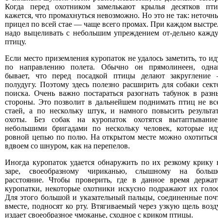
Когда перед охотником замелькают крылья десятков пти
кажется, что промахнуться невозможно. Но это не так: неточн
прицел по всей стае — чаще всего промах. При каждом выстре
надо выцеливать с небольшим упреждением от-дельно кажд
птицу.
Если место приземления куропаток не удалось заметить, то ид
по направлению полета. Обычно он прямолинеен, одна
бывает, что перед посадкой птицы делают закругление
полудугу. Поэтому здесь полезно расширить для собаки сект
поиска. Очень важно постараться разогнать табунок в разн
стороны. Это позволит в дальнейшем поднимать птиц не вс
стаей, а по нескольку штук, и намного повысить результа
охоты. Без собак на куропаток охотятся вытаптывание
небольшими бригадами по нескольку человек, которые ид
ровной цепью по полю. На открытом месте можно охотиться
вдвоем со шнуром, как на перепелов.
Иногда куропаток удается обнаружить по их резкому крику 
заре, своеобразному чириканью, слышному на больш
расстояние. Чтобы проверить, где в данное время держат
куропатки, некоторые охотники искусно подражают их голос
Для этого большой и указательный пальцы, соединенные поч
вместе, подносят ко рту. Втягиваемый через узкую щель возд
издает своеобразное чмоканье, сходное с криком птицы.