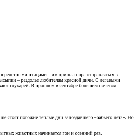
с перелетными птицами – им пришла пора отправляться в
 высыпки – раздолье любителям красной дичи. С легавыми
ывают глухарей. В прошлом в сентябре большим почетом
ще стоят погожие теплые дни запоздавшего «бабьего лета». Но
пытных животных начинается гон и осенний рев.