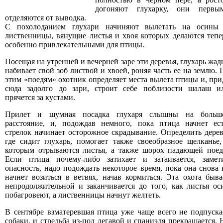
догоняют глухарку, они первы
отделяются от выводка.
С похолоданием глухари начиняют вылетать на осины
лиственницы, вянущие листья и хвоя которых делаются тепе
особенно привлекательными для птицы.
Посещая на утренней и вечерней заре эти деревья, глухарь жад
набивает свой зоб листвой и хвоей, роняя часть ее на землю. 
этим «поедям» охотник определяет места вылета птицы и, при
сюда задолго до зари, строит себе поблизости шалаш и
прячется за кустами.
Прилет и шумная посадка глухаря слышны на больш
расстояние, и, подождав немного, пока птица начнет ест
стрелок начинает осторожное скрадывание. Определить дерев
где сидит глухарь, помогает также своеобразное щелканье,
которым отрываются листья, а также шорох падающей поед
Если птица почему-либо затихает и затаивается, замет
опасность, надо подождать некоторое время, пока она снова 
начнет возиться в ветвях, начав кормиться. Эта охота быва
непродолжительной и заканчивается до того, как листья ос
побагровеют, а лиственницы начнут желтеть.
В сентябре взматеревшая птица уже чаще всего не подпуска
собаки, и стрельба из-под легавой и спаниэля прекращается. 