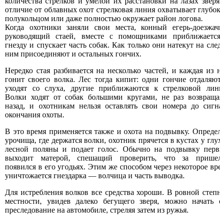
количества стрелков и умелой их расстановки на лазах зверя
отличие от облавных охот стрелковая линия охватывает глубо
полукольцом или даже полностью окружает район логова.
Когда охотники заняли свои места, конный егерь-доезжач
руководящий стаей, вместе с помощниками приближаетс
гнезду и спускает часть собак. Как только они натекут на след
ним присоединяют и остальных гончих.
Нередко стая разбивается на несколько частей, и каждая из 
гонит своего волка. Лес тогда кипит: одни гончие отдаляют
уходят со слуха, другие приближаются к стрелковой лин
Волки ходят от собак большими кругами, не раз возвраща
назад, и охотникам нельзя оставлять свои номера до сигн
окончания охоты.
В это время применяется также и охота на подвывку. Опреде
урочища, где держатся волки, охотник прячется в кустах у глу
лесной поляны и подает голос. Обычно на подвывку пер
выходит матерой, спешащий проверить, что за прише
появился в его угодьях. Этим же способом через некоторое вр
уничтожается гнездарка — волчица и часть выводка.
Для истребления волков все средства хороши. В ровной степ
местности, увидев далеко бегущего зверя, можно начать 
преследование на автомобиле, стреляя затем из ружья.