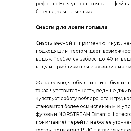
рефлекс. Но я уверен; взять трофей 
больше, чем на мелкие.
Снасти для ловли голавля
Снасть весной я применяю иную, не
подходящим тестом дает возможност
воды». Требуется заброс до 40 м, ве
воду и приблизиться к нужной линии
Желательно, чтобы спиннинг был из 
такая чувствительность, ведь не джи
чувствует работу воблера, его игру, 
становится более осмысленным и упра
футовый NORSTREAM Dinamic II с тестом
понимание) перейти на более утончен
тестом примерно 1,5-10 г, а такие моде