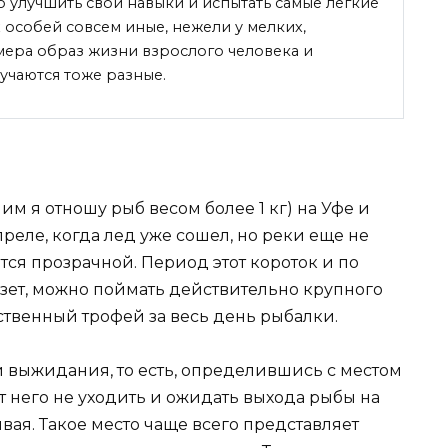
 улучшить свои навыки и испытать самые легкие
 особей совсем иные, нежели у мелких,
мера образ жизни взрослого человека и
учаются тоже
разные.
им я отношу рыб весом более 1 кг) на Уфе и
реле, когда лед уже сошел, но реки еще не
тся прозрачной. Период этот короток и по
езет, можно поймать действительно крупного
нственный трофей за весь день рыбалки.
 выжидания, то есть, определившись с местом
т него не уходить и ожидать выхода рыбы на
ая. Такое место чаще всего представляет