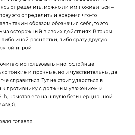
таясь определить, можно ли им поживиться –
ову это определить и вовремя что-то
авль таким образом обозначил себя, то это
ьма осторожный в своих действиях. В таком
ю либо иной расцветки, либо сразу другую
ругой игрой.
почитаю использовать многослойные
о тонкие и прочные, но и чувствительны, да
гче справиться. Тут не стоит ударяться в
ся к противнику с должным уважением и
 lb, намотав его на шпулю безынерционной
MANO).