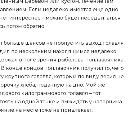
опленным деревом или кустом. Течение там
авлением. Если недалеко имеется еще одно
анет интереснее – можно будет передвигаться
сь потом обратно.
ет больше шансов не пропустить выход голавля.
ходил по нескольким находящимся недалеко
я держал в поле зрения рыболова-поплавочника,
 В конце концов поплавочник получил то, чего
ку крупного голавля, который по виду весил не
корочку хлеба, поданную на дно. Мой же
дового килограммового голавля – тот
тоять на одной точке и выжидать у напарника
ояние на месте тоже не привлекает.