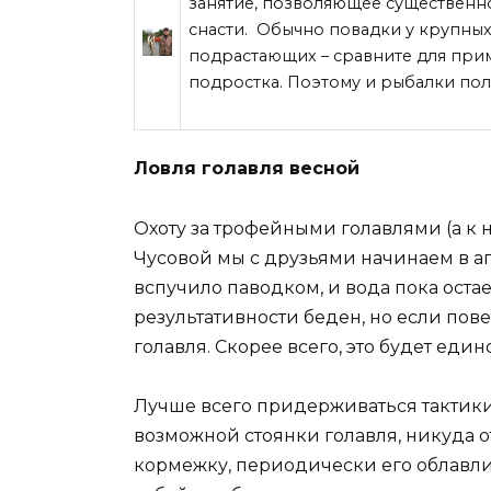
занятие, позволяющее существенно
снасти. Обычно повадки у крупных
подрастающих – сравните для при
подростка. Поэтому и рыбалки пол
Ловля голавля весной
Охоту за трофейными голавлями (а к н
Чусовой мы с друзьями начинаем в ап
вспучило паводком, и вода пока остае
результативности беден, но если пов
голавля. Скорее всего, это будет еди
Лучше всего придерживаться тактики
возможной стоянки голавля, никуда о
кормежку, периодически его облавлив