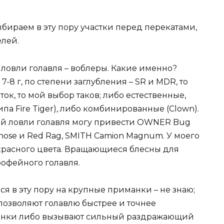
бираем в эту пору участки перед перекатами,
елей.
 ловли голавля – воблеры. Какие именно?
-8 г, по степени заглубления – SR и MDR, то
веток, то мой выбор таков; либо естественные,
ипа Fire Tiger), либо комбинированные (Clown).
ой ловли голавля могу привести OWNER Bug
ose и Red Rag, SMITH Camion Magnum. У моего
красного цвета. Вращающиеся блесны для
рофейного голавля.
ся в эту пору на крупные приманки – не знаю;
позволяют голавлю быстрее и точнее
енки либо вызывают сильный раздражающий