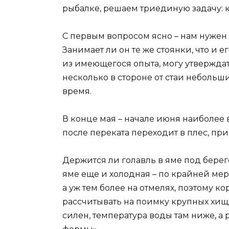
рыбалке, решаем триединую задачу: ко
С первым вопросом ясно – нам нужен
Занимает ли он те же стоянки, что и е
из имеющегося опыта, могу утверждать
несколько в стороне от стаи небольш
время.
В конце мая – начале июня наиболее в
после переката переходит в плес, при
Держится ли голавль в яме под берего
яме еще и холодная – по крайней мер
а уж тем более на отмелях, поэтому ко
рассчитывать на поимку крупных хищ
силен, температура воды там ниже, а