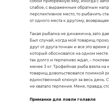
собой прибрежную яму, иногда с зат
слабое, с выраженным обратным напр
перспективное место, то рыбачить ст
от одного места к другому, возвращая
Такая рыбалка не динамична, зато да
Был случай, когда мой товарищ про
друг от друга точкам и все это врем
который обосновался на одном месте.
так долго и терпеливо ждал, – поклев
менее 3 кг. Трофейная рыба взяла на 
товарищ довольствовался поимкой ря
единственный клюнул за весь день. С
не хватало терпения. Меня, правда, ст
Приманки для ловли голавля