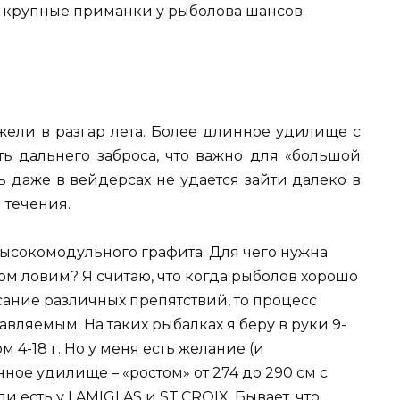
на крупные приманки у рыболова шансов
жели в разгар лета. Более длинное удилище с
ь дальнего заброса, что важно для «большой
дь даже в вейдерсах не удается зайти далеко в
 течения.
высокомодульного графита. Для чего нужна
гом ловим? Я считаю, что когда рыболов хорошо
касание различных препятствий, то процесс
вляемым. На таких рыбалках я беру в руки 9-
 4-18 г. Но у меня есть желание (и
ное удилище – «ростом» от 274 до 290 см с
ли есть у LAMIGLAS и ST.CROIX. Бывает, что