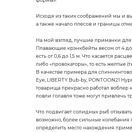
формы».
Исходя из таких соображений мы и вы
а также начало плесов и границы отм
На мой взгляд, лучшие приманки для
Плавающие крэнкбейты весом от 4 до 7
есть от 0,6 до 1,5 м. Что касается расц
либо «провокаторы», то есть желтые (т
В качестве примера для спиннингов
Eye, LIBERTY Bub-by, PONTOON21 Hypn
товарища прекрасно работал воблер 
ловли голавля тоже могут привлечь т
Что подвигает солидных рыб отзывать
возможно, более сильные колебания 
определить место нахождения прим