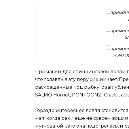
S
PONTOO
Приманки для спиннинговой ловли го
что голавль в эту пору хищничает. П
раскрашенные под рыбку, с заглублени
SALMO Hornet, PONTOON21 Crack-Jack 
Гораздо интереснее ловля становится
мая, когда реки еще не совсем вошли 
мутноватой, зато она подогрелась, и р