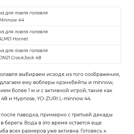
Minnow 44
ALMO Hornet
N21 CrackJack 48
лавля выбираем исходя из того соображения,
редлагаем ему воблеры крэнкбейты и minnow,
ем более 1 м и с активной игрой, такие как
48 и Hypnose, YO-ZURI L-minnow 44.
 после паводка, примерно с третьей декады
в берега. Вода в это время остается еще
ыба всех размеров уже активна. Готовясь к