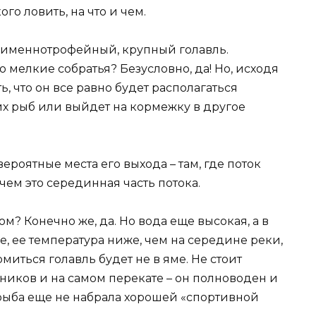
го ловить, на что и чем.
 именнотрофейный, крупный голавль.
го мелкие собратья? Безусловно, да! Но, исходя
, что он все равно будет располагаться
их рыб или выйдет на кормежку в другое
ероятные места его выхода – там, где поток
чем это серединная часть потока.
м? Конечно же, да. Но вода еще высокая, а в
е, ее температура ниже, чем на середине реки,
рмиться голавль будет не в яме. Не стоит
ников и на самом перекате – он полноводен и
 рыба еще не набрала хорошей «спортивной