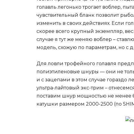
голавль легонько трогает воблер, пы
чувствительный бланк позволит рыбол
изменить в своих действиях. Если гол
скорее всего крупный экземпляр, вес
случае я тут же меняю воблер – ставл
модель, схожую по параметрам, но с д
Для ловли трофейного голавля пред
полиэтиленовые шнуры — они не тольк
и с зацепами в этом случае гораздо ле
ультра-лайтовый экс-трим – отнесем
поставим шнур мощностью не менее 6
катушки размером 2000-2500 (по SHI