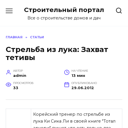
Перейти
Строительный портал
к
содержанию
Все о строительстве домов и дач
ГЛАВНАЯ
»
СТАТЬИ
Стрельба из лука: Захват
тетивы
АВТОР
НА ЧТЕНИЕ
admin
13 мин
ПРОСМОТРОВ
ОПУБЛИКОВАНО
33
29.06.2012
Корейский тренер по стрельбе из
лука Ки Сика Ли в своей книге "Тотал
арчери" пишет, что есть только два