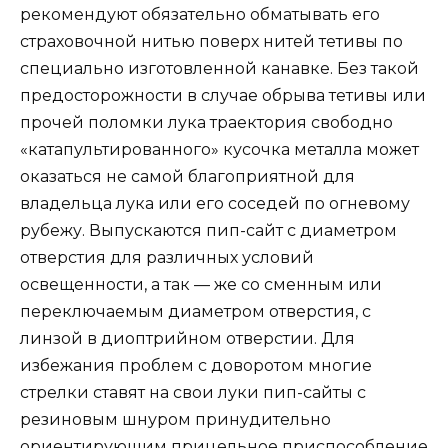
рекомендуют обязательно обматывать его
страховочной нитью поверх нитей тетивы по
специально изготовленной канавке. Без такой
предосторожности в случае обрыва тетивы или
прочей поломки лука траектория свободно
«катапультированного» кусочка металла может
оказаться не самой благоприятной для
владельца лука или его соседей по огневому
рубежу. Выпускаются пип-сайт с диаметром
отверстия для различных условий
освещенности, а так — же со сменным или
переключаемым диаметром отверстия, с
линзой в диоптрийном отверстии. Для
избежания проблем с доворотом многие
стрелки ставят на свои луки пип-сайты с
резиновым шнуром принудительно
ориентирующим прицельное приспособление