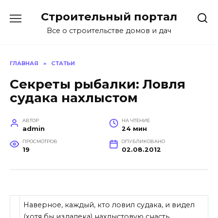
Перейти
Строительный портал
к
содержанию
Все о строительстве домов и дач
ГЛАВНАЯ
»
СТАТЬИ
Секреты рыбалки: Ловля
судака нахлыстом
АВТОР
НА ЧТЕНИЕ
admin
24 мин
ПРОСМОТРОВ
ОПУБЛИКОВАНО
19
02.08.2012
Наверное, каждый, кто ловил судака, и видел
(хотя бы издалека) нахлыстовую снасть