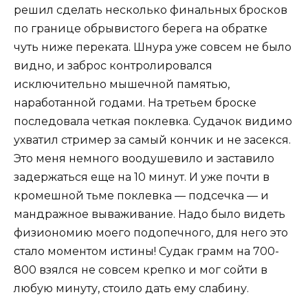
решил сделать несколько финальных бросков
по границе обрывистого берега на обратке
чуть ниже переката. Шнура уже совсем не было
видно, и заброс контролировался
исключительно мышечной памятью,
наработанной годами. На третьем броске
последовала четкая поклевка. Судачок видимо
ухватил стример за самый кончик и не засекся.
Это меня немного воодушевило и заставило
задержаться еще на 10 минут. И уже почти в
кромешной тьме поклевка — подсечка — и
мандражное вываживание. Надо было видеть
физиономию моего подопечного, для него это
стало моментом истины! Судак грамм на 700-
800 взялся не совсем крепко и мог сойти в
любую минуту, стоило дать ему слабину.