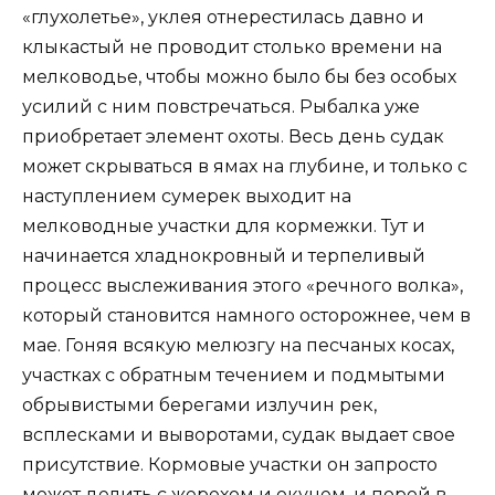
«глухолетье», уклея отнерестилась давно и
клыкастый не проводит столько времени на
мелководье, чтобы можно было бы без особых
усилий с ним повстречаться. Рыбалка уже
приобретает элемент охоты. Весь день судак
может скрываться в ямах на глубине, и только с
наступлением сумерек выходит на
мелководные участки для кормежки. Тут и
начинается хладнокровный и терпеливый
процесс выслеживания этого «речного волка»,
который становится намного осторожнее, чем в
мае. Гоняя всякую мелюзгу на песчаных косах,
участках с обратным течением и подмытыми
обрывистыми берегами излучин рек,
всплесками и выворотами, судак выдает свое
присутствие. Кормовые участки он запросто
может делить с жерехом и окунем, и порой в