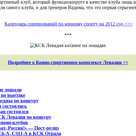
ортивный клуб, который функционирует в качестве клуба лишь в
ля самого клуба, и для тренеров Вадима, что это первая серьез
Календарь соревнований по конному спорту на 2012 год >>>
***
Подробнее о Конно-спортивном комплексе Левадия >>
Дне лошади
по выездке
осквы по конкуру
 состоялись
ап состоялся
СК Левадия по конкуру
 пони-клубов
ат, Россия!» — Пост-релиз
Ch-A, CSIJ-А в КСК Отрада