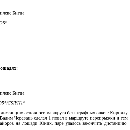
IO5*
лошадях:
IO5*/CSIYH1*
ти дистанцию основного маршрута без штрафных очков: Кириллу
адим Черевань сделал 1 повал в маршруте перепрыжки и тем
 Майоров на лошади Юник, паре удалось закончить дистанцию