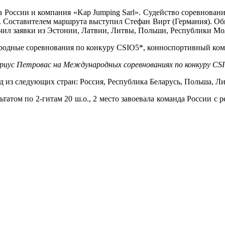
 России и компания «Kap Jumping Sarl». Судейство соревновани
). Составителем маршрута выступил Стефан Вирт (Германия). О
учил заявки из Эстонии, Латвии, Литвы, Польши, Республики М
риус Петровас на Международных соревнованиях по конкуру CS
 из следующих стран: Россия, Республика Беларусь, Польша, Ли
атом по 2-гитам 20 ш.о., 2 место завоевала команда России с ре