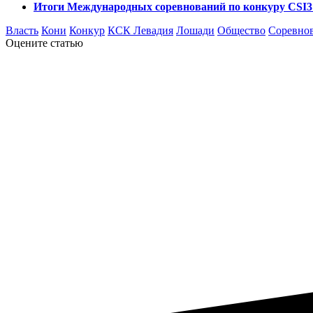
Итоги Международных соревнований по конкуру CSI3*
Власть
Кони
Конкур
КСК Левадия
Лошади
Общество
Соревно
Оцените статью