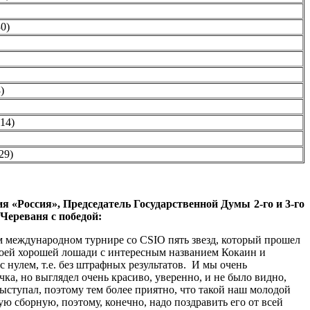
30)
)
 14)
29)
«Россия», Председатель Государственной Думы 2-го и 3-го
Череваня с победой:
м международном турнире со CSIO пять звезд, который прошел
своей хорошей лошади с интересным названием Кокаин и
с нулем, т.е. без штрафных результатов. И мы очень
а, но выглядел очень красиво, уверенно, и не было видно,
выступал, поэтому тем более приятно, что такой наш молодой
ю сборную, поэтому, конечно, надо поздравить его от всей