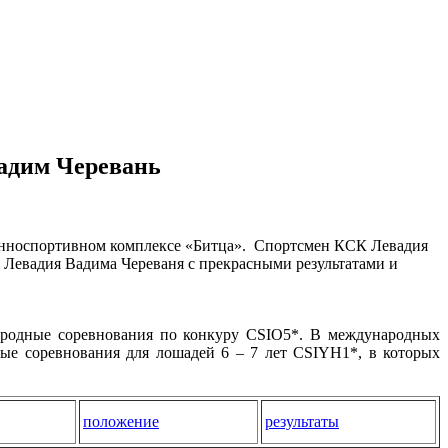
Вадим Черевань
конноспортивном комплексе «Битца». Спортсмен КСК Левадия
 Левадия Вадима Череваня с прекрасными результатами и
народные соревнования по конкуру CSIO5*. В международных
ые соревнования для лошадей 6 – 7 лет CSIYH1*, в которых
положение
результаты