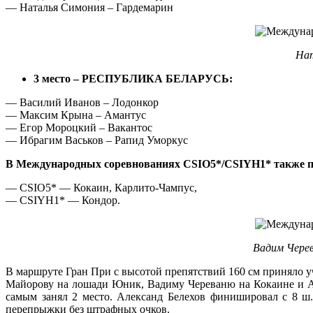
— Наталья Симония – Гардемарин
Нат
3 место – РЕСПУБЛИКА БЕЛАРУСЬ:
— Василий Иванов – Лодонкор
— Максим Крына – Амантус
— Егор Мороцкий – Вакантос
— Ибрагим Васьков – Рапид Уморкус
В Международных соревнованиях CSIO5*/CSIYH1* также п
— CSIO5* — Кокаин, Карлито-Чампус,
— CSIYH1* — Кондор.
Вадим Черев
В маршруте Гран При с высотой препятствий 160 см приняло у
Майорову на лошади Юник, Вадиму Череваню на Кокаине и А
самым занял 2 место. Александ Белехов финишировал с 8 ш.
перепрыжки без штрафных очков.