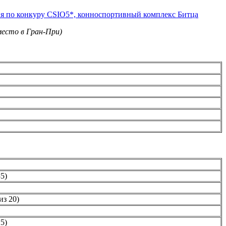
место в Гран-При)
35)
из 20)
25)