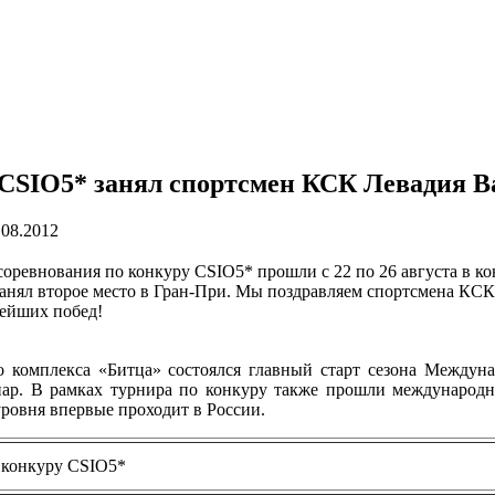
х CSIO5* занял спортсмен КСК Левадия 
.08.2012
оревнования по конкуру CSIO5* прошли с 22 по 26 августа в 
анял второе место в Гран-При. Мы поздравляем спортсмена КСК
нейших побед!
о комплекса «Битца» состоялся главный старт сезона Между
пар. В рамках турнира по конкуру также прошли международн
уровня впервые проходит в России.
 конкуру CSIO5*