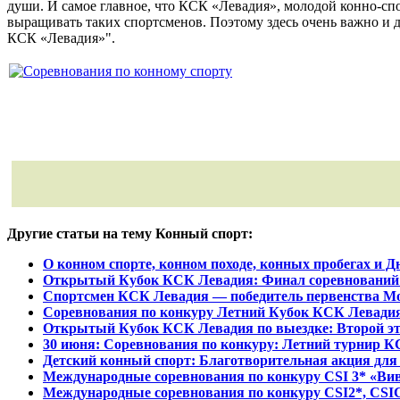
души. И самое главное, что КСК «Левадия», молодой конно-сп
выращивать таких спортсменов. Поэтому здесь очень важно и д
КСК «Левадия»".
Другие статьи на тему Конный спорт:
О конном спорте, конном походе, конных пробегах и 
Открытый Кубок КСК Левадия: Финал соревнований 
Спортсмен КСК Левадия — победитель первенства М
Соревнования по конкуру Летний Кубок КСК Левадия
Открытый Кубок КСК Левадия по выездке: Второй эт
30 июня: Соревнования по конкуру: Летний турнир К
Детский конный спорт: Благотворительная акция для
Международные соревнования по конкуру CSI 3* «Вив
Международные соревнования по конкуру CSI2*, CSI