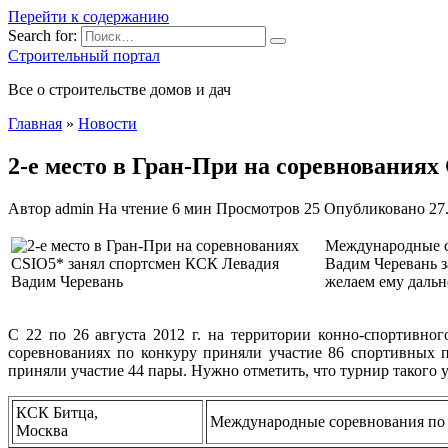
Перейти к содержанию
Search for:
Строительный портал
Все о строительстве домов и дач
Главная
»
Новости
2-е место в Гран-При на соревнования
Автор
admin
На чтение
6 мин
Просмотров
25
Опубликовано
27
Международные с
Вадим Черевань з
желаем ему даль
С 22 по 26 августа 2012 г. на территории
конно-спортивног
соревнованиях по конкуру приняли участие 86 спортивных 
приняли участие 44 пары. Нужно отметить, что турнир такого 
КСК Битца,
Международные соревнования по
Москва