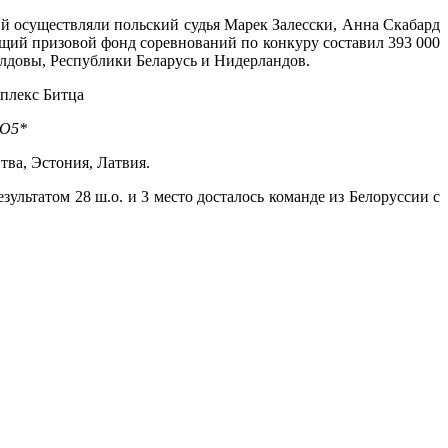
й осуществляли польский судья Марек Залесски, Анна Скабард
бщий призовой фонд соревнований по конкуру составил 393 000
олдовы, Республики Беларусь и Нидерландов.
IO5*
тва, Эстония, Латвия.
зультатом 28 ш.о. и 3 место досталось команде из Белоруссии с