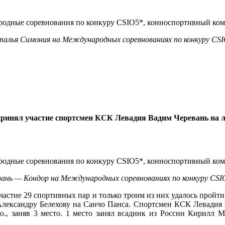
алья Симония на Международных соревнованиях по конкуру CS
ринял участие спортсмен КСК Левадия Вадим Черевань на 
ань — Кондор на Международных соревнованиях по конкуру CS
частие 29 спортивных пар и только троим из них удалось прой
лександру Белехову на Санчо Панса. Спортсмен КСК Левадия В
о., заняв 3 место. 1 место занял всадник из России Кирилл