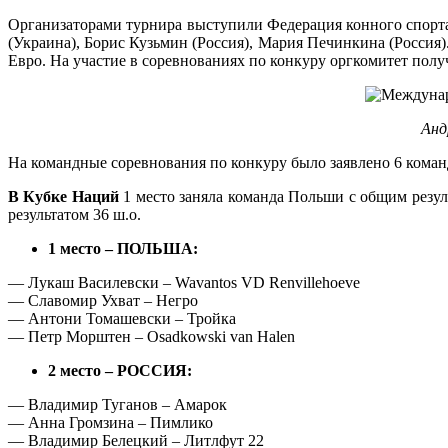
Организаторами турнира выступили Федерация конного спорта
(Украина), Борис Кузьмин (Россия), Мария Печинкина (Россия
Евро. На участие в соревнованиях по конкуру оргкомитет пол
Анд
На командные соревнования по конкуру было заявлено 6 команд
В Кубке Наций
1 место заняла команда Польши с общим результ
результатом 36 ш.о.
1 место – ПОЛЬША:
— Лукаш Василевски – Wavantos VD Renvillehoeve
— Славомир Ухват – Негро
— Антони Томашевски – Тройка
— Петр Морштен – Osadkowski van Halen
2 место – РОССИЯ:
— Владимир Туганов – Амарок
— Анна Громзина – Пимлико
— Владимир Белецкий – Литлфут 22