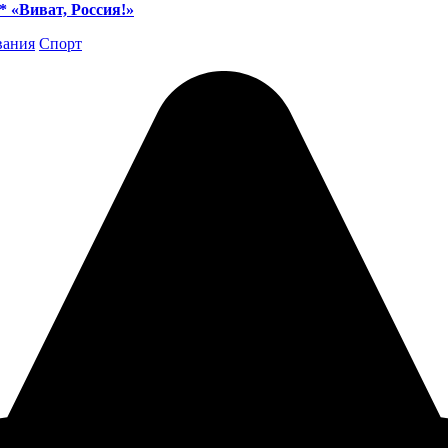
 «Виват, Россия!»
вания
Спорт