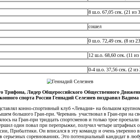
8 ш.о. 67,05 сек. (21 из 
сошел
0 ш.о. 72,49 сек. (8 из 23
12 ш.о. 68,60 сек. (11 из
0-4 ш.о. 37,56 сек. (2 из 
о Трифона, Лидер Общероссийского Общественного Движения 
конного спорта России Геннадий Селезнев поздравил Вадима 
едставлял конно-спортивный клуб «Левадия» на большом крупно
рышем большого Гран-при. Черевань участвовал в Гран-при на 
лось на Гран-при тридцать спортсменов и только трое проехали 
вершил один повал при перепрыжке, получил четыре штрафных очк
ссии, Прибалтики. Он вписался в эту команду и очень уверенно 
в серьезных соревнованиях. Это потенциальный кандидат в любу