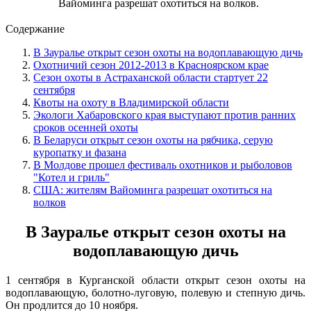
Вайоминга разрешат охотиться на волков.
Содержание
В Зауралье открыт сезон охоты на водоплавающую дичь
Охотничий сезон 2012-2013 в Красноярском крае
Сезон охоты в Астраханской области стартует 22
сентября
Квоты на охоту в Владимирской области
Экологи Хабаровского края выступают против ранних
сроков осенней охоты
В Беларуси открыт сезон охоты на рябчика, серую
куропатку и фазана
В Молдове прошел фестиваль охотников и рыболовов
"Котел и гриль"
США: жителям Вайоминга разрешат охотиться на
волков
В Зауралье открыт сезон охоты на
водоплавающую дичь
1 сентября в Курганской области открыт сезон охоты на
водоплавающую, болотно-луговую, полевую и степную дичь.
Он продлится до 10 ноября.