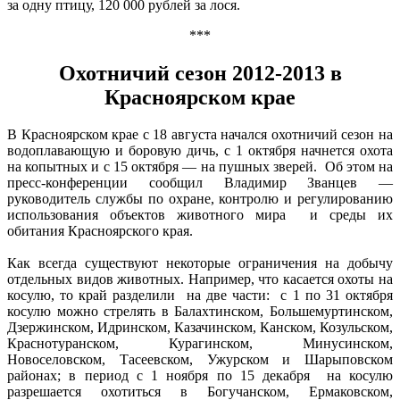
за одну птицу, 120 000 рублей за лося.
***
Охотничий сезон 2012-2013 в
Красноярском крае
В Красноярском крае с 18 августа начался охотничий сезон на
водоплавающую и боровую дичь, с 1 октября начнется охота
на копытных и с 15 октября — на пушных зверей. Об этом на
пресс-конференции сообщил Владимир Званцев —
руководитель службы по охране, контролю и регулированию
использования объектов животного мира и среды их
обитания Красноярского края.
Как всегда существуют некоторые ограничения на добычу
отдельных видов животных. Например, что касается охоты на
косулю, то край разделили на две части: с 1 по 31 октября
косулю можно стрелять в Балахтинском, Большемуртинском,
Дзержинском, Идринском, Казачинском, Канском, Козульском,
Краснотуранском, Курагинском, Минусинском,
Новоселовском, Тасеевском, Ужурском и Шарыповском
районах; в период с 1 ноября по 15 декабря на косулю
разрешается охотиться в Богучанском, Ермаковском,