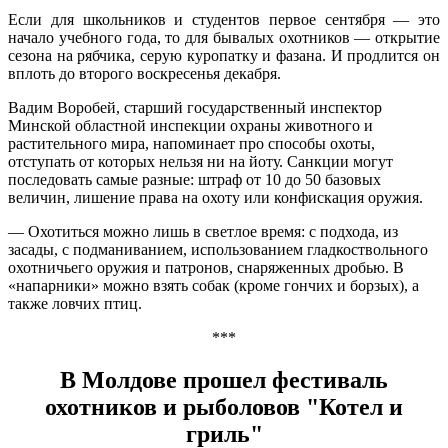
Если для школьников и студентов первое сентября — это
начало учебного года, то для бывалых охотников — открытие
сезона на рябчика, серую куропатку и фазана. И продлится он
вплоть до второго воскресенья декабря.
Вадим Воробей, старший государственный инспектор
Минской областной инспекции охраны животного и
растительного мира, напоминает про способы охоты,
отступать от которых нельзя ни на йоту. Санкции могут
последовать самые разные: штраф от 10 до 50 базовых
величин, лишение права на охоту или конфискация оружия.
— Охотиться можно лишь в светлое время: с подхода, из
засады, с подманиванием, использованием гладкоствольного
охотничьего оружия и патронов, снаряженных дробью. В
«напарники» можно взять собак (кроме гончих и борзых), а
также ловчих птиц.
***
В Молдове прошел фестиваль
охотников и рыболовов "Котел и
гриль"