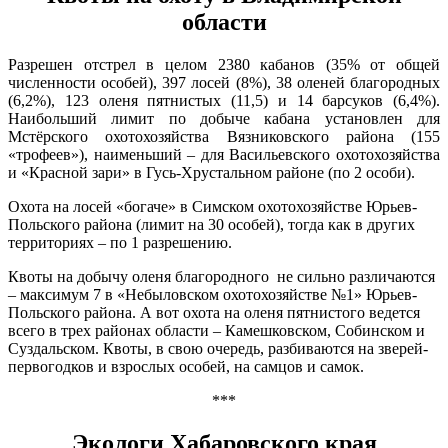
области
Разрешен отстрел в целом 2380 кабанов (35% от общей
численности особей), 397 лосей (8%), 38 оленей благородных
(6,2%), 123 оленя пятнистых (11,5) и 14 барсуков (6,4%).
Наибольший лимит по добыче кабана установлен для
Мстёрского охотохозяйства Вязниковского района (155
«трофеев»), наименьший – для Васильевского охотохозяйства
и «Красной зари» в Гусь-Хрустальном районе (по 2 особи).
Охота на лосей «богаче» в Симском охотохозяйстве Юрьев-
Польского района (лимит на 30 особей), тогда как в других
территориях – по 1 разрешению.
Квоты на добычу оленя благородного не сильно различаются
– максимум 7 в «Небыловском охотохозяйстве №1» Юрьев-
Польского района. А вот охота на оленя пятнистого ведется
всего в трех районах области – Камешковском, Собинском и
Суздальском. Квоты, в свою очередь, разбиваются на зверей-
первогодков и взрослых особей, на самцов и самок.
***
Экологи Хабаровского края