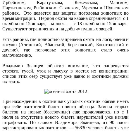
Ирбейском, Каратузском, Кежемском, Манском,
Партизанском, Рыбинском, Саянском, Уярском и Шушенском
районах. Это делается для защиты поголовья животных во
время миграции. Период охоты на кабана ограничивается с 1
октября по 15 января, на лося — с 18 октября по 15 января.
Существуют ограничения и на добычу пушных зверей.
Есть районы, где полностью запрещена охота на лося, оленя и
косулю (Ачинский, Абанский, Березовский, Боготольский и
другие), где поголовье этих животных стало очень
малочисленно.
Владимир Званцев обратил внимание, что запрещается
стрелять гусей, уток и лысуху в местах их концентрации,
список этих озер существует уже давно и охотники должны
их знать.
При нахождении в охотничьих угодьях охотник обязан иметь
при себе охотничий билет нового образца. Замена старых
билетов на новые (бессрочные) еще продолжается, но с 1
июля за отсутствие нового билета нарушителей уже начали
штрафовать. По словам Владимира Званцева, из 90 тысяч
зарегистрированных охотников — 56830 человек билеты уже