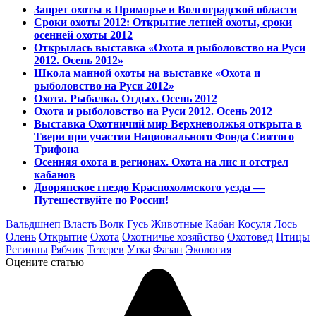
Запрет охоты в Приморье и Волгоградской области
Сроки охоты 2012: Открытие летней охоты, сроки
осенней охоты 2012
Открылась выставка «Охота и рыболовство на Руси
2012. Осень 2012»
Школа манной охоты на выставке «Охота и
рыболовство на Руси 2012»
Охота. Рыбалка. Отдых. Осень 2012
Охота и рыболовство на Руси 2012. Осень 2012
Выставка Охотничий мир Верхневолжья открыта в
Твери при участии Национального Фонда Святого
Трифона
Осенняя охота в регионах. Охота на лис и отстрел
кабанов
Дворянское гнездо Краснохолмского уезда —
Путешествуйте по России!
Вальдшнеп
Власть
Волк
Гусь
Животные
Кабан
Косуля
Лось
Олень
Открытие
Охота
Охотничье хозяйство
Охотовед
Птицы
Регионы
Рябчик
Тетерев
Утка
Фазан
Экология
Оцените статью