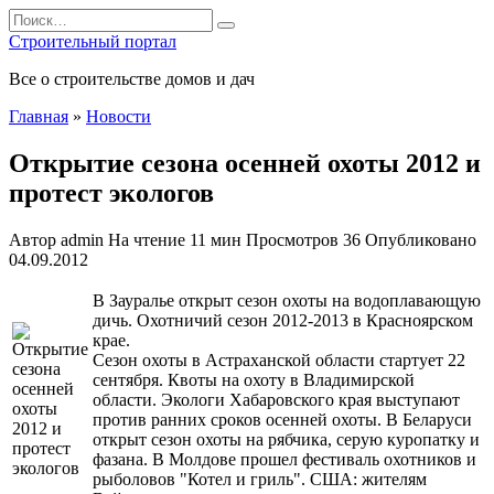
Перейти
Search
к
for:
Строительный портал
содержанию
Все о строительстве домов и дач
Главная
»
Новости
Открытие сезона осенней охоты 2012 и
протест экологов
Автор
admin
На чтение
11 мин
Просмотров
36
Опубликовано
04.09.2012
В Зауралье открыт сезон охоты на водоплавающую
дичь. Охотничий сезон 2012-2013 в Красноярском
крае.
Сезон охоты в Астраханской области стартует 22
сентября. Квоты на охоту в Владимирской
области. Экологи Хабаровского края выступают
против ранних сроков осенней охоты. В Беларуси
открыт сезон охоты на рябчика, серую куропатку и
фазана. В Молдове прошел
фестиваль охотников и
рыболовов "Котел и гриль". США: жителям