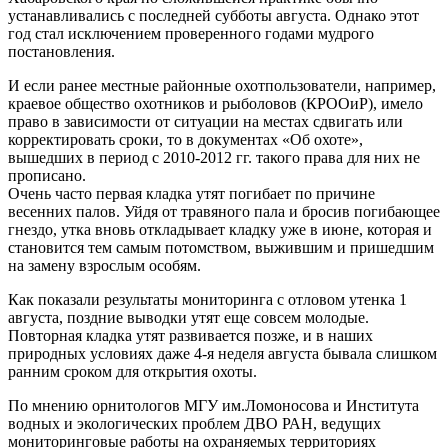
устанавливались с последней субботы августа. Однако этот
год стал исключением проверенного годами мудрого
постановления.
И если ранее местные районные охотпользователи, например,
краевое общество охотников и рыболовов (КРООиР), имело
право в зависимости от ситуации на местах сдвигать или
корректировать сроки, то в документах «Об охоте»,
вышедших в период с 2010-2012 гг. такого права для них не
прописано.
Очень часто первая кладка утят погибает по причине
весенних палов. Уйдя от травяного пала и бросив погибающее
гнездо, утка вновь откладывает кладку уже в июне, которая и
становится тем самым потомством, выжившим и пришедшим
на замену взрослым особям.
Как показали результаты мониторинга с отловом утенка 1
августа, поздние выводки утят еще совсем молодые.
Повторная кладка утят развивается позже, и в наших
природных условиях даже 4-я неделя августа бывала слишком
ранним сроком для открытия охоты.
По мнению орнитологов МГУ им.Ломоносова и Института
водных и экологических проблем ДВО РАН, ведущих
мониторинговые работы на охраняемых территориях