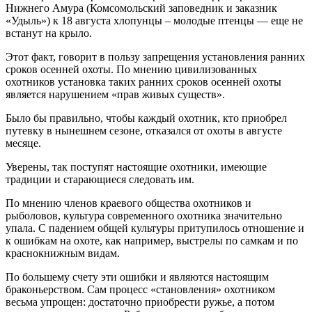
Нижнего Амура (Комсомольский заповедник и заказник
«Удыль») к 18 августа хлопунцы – молодые птенцы — еще не
встанут на крыло.
Этот факт, говорит в пользу запрещения установления ранних
сроков осенней охоты. По мнению цивилизованных
охотников установка таких ранних сроков осенней охоты
является нарушением «прав живых существ».
Было бы правильно, чтобы каждый охотник, кто приобрел
путевку в нынешнем сезоне, отказался от охоты в августе
месяце.
Уверены, так поступят настоящие охотники, имеющие
традиции и старающиеся следовать им.
По мнению членов краевого общества охотников и
рыболовов, культура современного охотника значительно
упала. С падением общей культуры притупилось отношение и
к ошибкам на охоте, как например, выстрелы по самкам и по
краснокнижным видам.
По большему счету эти ошибки и являются настоящим
браконьерством. Сам процесс «становления» охотником
весьма упрощен: достаточно приобрести ружье, а потом