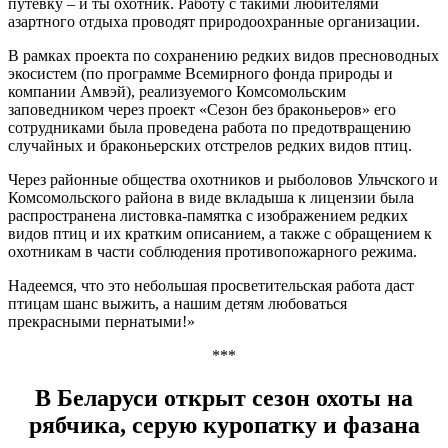
путевку – и ты охотник. Работу с такими любителями
азартного отдыха проводят природоохранные организации.
В рамках проекта по сохранению редких видов пресноводных
экосистем (по программе Всемирного фонда природы и
компании Амвэй), реализуемого Комсомольским
заповедником через проект «Сезон без браконьеров» его
сотрудниками была проведена работа по предотвращению
случайных и браконьерских отстрелов редких видов птиц.
Через районные общества охотников и рыболовов Ульчского и
Комсомольского района в виде вкладыша к лицензии была
распространена листовка-памятка с изображением редких
видов птиц и их кратким описанием, а также с обращением к
охотникам в части соблюдения противопожарного режима.
Надеемся, что это небольшая просветительская работа даст
птицам шанс выжить, а нашим детям любоваться
прекрасными пернатыми!»
***
В Беларуси открыт сезон охоты на
рябчика, серую куропатку и фазана