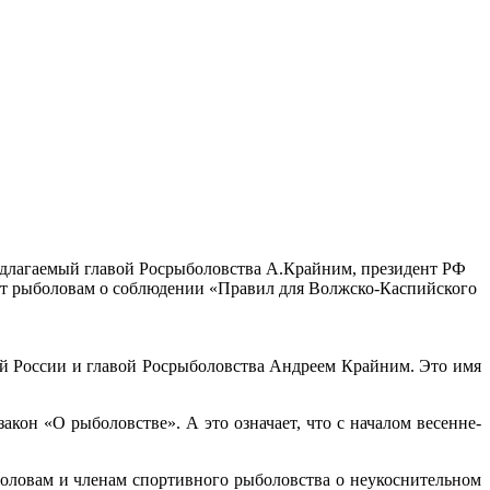
редлагаемый главой Росрыболовства А.Крайним, президент РФ
ет рыболовам о соблюдении «Правил для Волжско-Каспийского
й России и главой Росрыболовства Андреем Крайним. Это имя
он «О рыболовстве». А это означает, что с началом весенне-
оловам и членам спортивного рыболовства о неукоснительном