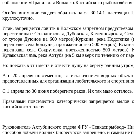
соблюдении «Правил для Волжско-Каспийского рыбохозяйстве
Особое внимание следует обратить на ст. 30.14.1. настоящих
круглосуточно.
Итак, запрещается ловить в Волжском запретном предустьево
нерестилищах: Солодниковая, Дубовская, Каменноярская, Ступ
от хутора Дуюнов на 600 метров);Куркина, река Подстепка (
переправы села Болхуны, протяженностью 500 метров); Ескина,
переправы села Сокрутовка, протяженностью 500 метров); 
Кулаковская яма, река Ахтуба (на 5 км вверх по течению от па
Но поехать в эти места и отвести душу на берегу ранним утром,
А с 20 апреля повсеместно, за исключением водных объект
предоставленных для организации любительского и спортивног
С 1 апреля по 30 июня поберегите раков. Их так мало осталось
Правилами повсеместно категорически запрещается вылов о
каспийского тюленя.
Руководитель Ахтубинского отдела ФГУ «Севкаспрыбвод» Нико
способов добычи водных биоресурсов запрещено, и самим не 