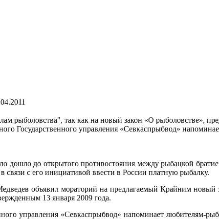
.04.2011
лам рыболовства", так как на новый закон «О рыболовстве», п
ного Государственного управления «Севкаспрыбвод» напомина
ело дошло до
открытого противостояния между рыбацкой братие
 в связи с его инициативой ввести в России платную рыбалку.
едведев объявил мораторий на предлагаемый Крайним новый зак
вержденным 13 января 2009 года.
енного управления «Севкаспрыбвод» напоминает любителям-рыб