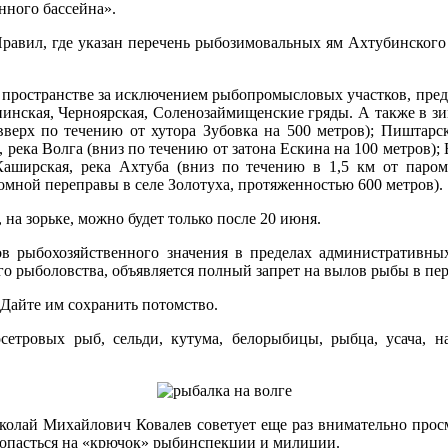
нного бассейна».
 Правил, где указан перечень рыбозимовальных ям Ахтубинског
м пространстве за исключением рыбопромысловых участков, пред
инская, Черноярская, Соленозаймищенские гряды. А также в зи
вверх по течению от хутора Зубовка на 500 метров); Пиштарс
 река Волга (вниз по течению от затона Ескина на 100 метров); 
Каширская, река Ахтуба (вниз по течению в 1,5 км от паром
ромной переправы в селе Золотуха, протяженностью 600 метров).
 на зорьке, можно будет только после 20 июня.
ов рыбохозяйственного значения в пределах административн
о рыболовства, объявляется полный запрет на вылов рыбы в пер
. Дайте им сохранить потомство.
сетровых рыб, сельди, кутума, белорыбицы, рыбца, усача, на
лай Михайлович Ковалев советует еще раз внимательно просмотр
попасться на «крючок» рыбинспекции и милиции.