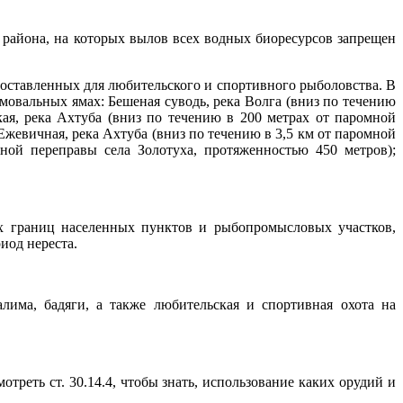
о района, на которых вылов всех водных биоресурсов запрещен
оставленных для любительского и спортивного рыболовства. В
мовальных ямах: Бешеная суводь, река Волга (вниз по течению
кая, река Ахтуба (вниз по течению в 200 метрах от паромной
Ежевичная, река Ахтуба (вниз по течению в 3,5 км от паромной
ной переправы села Золотуха, протяженностью 450 метров);
ых границ населенных пунктов и рыбопромысловых участков,
иод нереста.
лима, бадяги, а также любительская и спортивная охота на
еть ст. 30.14.4, чтобы знать, использование каких орудий и