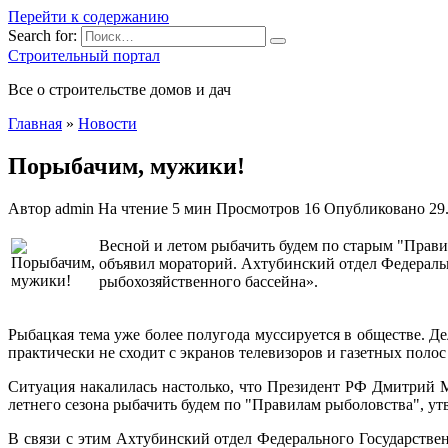
Перейти к содержанию
Search for:
Строительный портал
Все о строительстве домов и дач
Главная
»
Новости
Порыбачим, мужики!
Автор
admin
На чтение
5 мин
Просмотров
16
Опубликовано
29
Весной и летом рыбачить будем по старым "Прави
объявил мораторий. Ахтубинский отдел Федераль
рыбохозяйственного бассейна».
Рыбацкая тема уже более полугода муссируется в обществе. Д
практически не сходит с экранов телевизоров и газетных полос
Ситуация накалилась настолько, что Президент РФ Дмитрий М
летнего сезона рыбачить будем по "Правилам рыболовства", ут
В связи с этим Ахтубинский отдел Федерального Государств