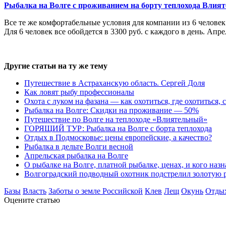
Рыбалка на Волге с проживанием на борту теплохода Влия
Все те же комфортабельные условия для компании из 6 человек.
Для 6 человек все обойдется в 3300 руб. с каждого в день. Апр
Другие статьи на ту же тему
Путешествие в Астраханскую область. Сергей Доля
Как ловят рыбу профессионалы
Охота с луком на фазана — как охотиться, где охотиться, 
Рыбалка на Волге: Скидки на проживание — 50%
Путешествие по Волге на теплоходе «Влиятельный»
ГОРЯЩИЙ ТУР: Рыбалка на Волге с борта теплохода
Отдых в Подмосковье: цены европейские, а качество?
Рыбалка в дельте Волги весной
Апрельская рыбалка на Волге
О рыбалке на Волге, платной рыбалке, ценах, и кого наз
Волгоградский подводный охотник подстрелил золотую 
Базы
Власть
Заботы о земле Российской
Клев
Лещ
Окунь
Отды
Оцените статью