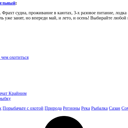
тельный
:
 Фрахт судна, проживание в каютах, 3-х разовое питание, лодка с
ель уже занят, но впереди май, и лето, и осень! Выбирайте любо
с чем охотиться
начат Крайним
рыбку
х
Порыбачьте с охотой
Природа
Регионы
Река
Рыбалка
Сазан
Со