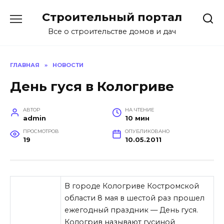
Перейти
Строительный портал
к
содержанию
Все о строительстве домов и дач
ГЛАВНАЯ
»
НОВОСТИ
День гуся в Кологриве
АВТОР
НА ЧТЕНИЕ
admin
10 мин
ПРОСМОТРОВ
ОПУБЛИКОВАНО
19
10.05.2011
В городе Кологриве Костромской
области 8 мая в шестой раз прошел
ежегодный праздник — День гуся.
Кологрив называют гусиной