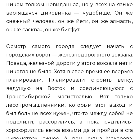
никем толком невиданная, но у всех на языке
вертящаяся диковинка — чудобище. Он же
снежный человек, он же йети, он же алмасты,
он же сасквач, он же бигфут.
Осмотр самого города следует начать с
городских ворот — железнодорожного вокзала.
Правда, железной дороги у этого вокзала нет и
никогда не было. Хотя в свое время ее всерьез
планировали. Планировали строить ветку,
ведущую на Восток и соединяющуюся с
Транссибирской магистралью. Вот только
лесопромышленники, которым этот выход и
был больше всех нужен, что-то между собой не
поделили, рассорились, а пока рядились-
хорохорились ветка возьми да и пройди в ста
километрах южнее. А дом купца Макарова,