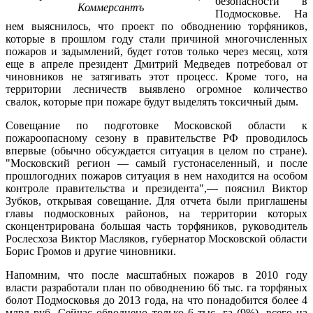
безопасности в
Коммерсантъ
Подмосковье. На
нем выяснилось, что проект по обводнению торфяников,
которые в прошлом году стали причиной многочисленных
пожаров и задымлений, будет готов только через месяц, хотя
еще в апреле президент Дмитрий Медведев потребовал от
чиновников не затягивать этот процесс. Кроме того, на
территории лесничеств выявлено огромное количество
свалок, которые при пожаре будут выделять токсичный дым.
Совещание по подготовке Московской области к
пожароопасному сезону в правительстве РФ проводилось
впервые (обычно обсуждается ситуация в целом по стране).
"Московский регион — самый густонаселенный, и после
прошлогодних пожаров ситуация в нем находится на особом
контроле правительства и президента",— пояснил Виктор
Зубков, открывая совещание. Для отчета были приглашены
главы подмосковных районов, на территории которых
сконцентрирована большая часть торфяников, руководитель
Рослесхоза Виктор Масляков, губернатор Московской области
Борис Громов и другие чиновники.
Напомним, что после масштабных пожаров в 2010 году
власти разработали план по обводнению 66 тыс. га торфяных
болот Подмосковья до 2013 года, на что понадобится более 4
млрд руб. Сейчас обводнено только 6 тыс. га (9%), всего на