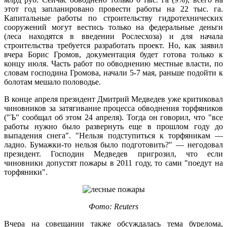
этот год запланировано провести работы на 22 тыс. га.
Капитальные работы по строительству гидротехнических
сооружений могут вестись только на федеральные деньги
(леса находятся в введении Рослесхоза) и для начала
строительства требуется разработать проект. Но, как заявил
вчера Борис Громов, документация будет готова только к
концу июля. Часть работ по обводнению местные власти, по
словам господина Громова, начали 5-7 мая, раньше подойти к
болотам мешало половодье.
В конце апреля президент Дмитрий Медведев уже критиковал
чиновников за затягивание процесса обводнения торфяников
("Ъ" сообщал об этом 24 апреля). Тогда он говорил, что "все
работы нужно было развернуть еще в прошлом году до
выпадения снега". "Нельзя подступиться к торфяникам —
ладно. Бумажки-то нельзя было подготовить?" — негодовал
президент. Господин Медведев пригрозил, что если
чиновники допустят пожары в 2011 году, то сами "поедут на
торфяники".
Фото: Reuters
Вчера на совещании также обсуждалась тема бурелома,