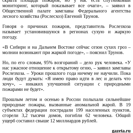
скрыть площадь пожаров, но у нас есть спутниковый
мониторинг, который показывает все очаги», – заявил в
Общественной палате замглавы Федерального агентства
лесного хозяйства (Рослесхоз) Евгений Трунов.
Говоря о причинах пожаров, представитель Рослезхоза
называет установившуюся в регионах сухую и жаркую
погоду.
«В Сибири и на Дальнем Востоке сейчас сезон сухих гроз –
молнии возникают при жаркой погоде», – пояснил Трунов.
Но, по его словам, 95% возгораний – дело рук человека. «У
нас ужасное отношение к открытому огню, – заявил замглавы
Рослезхоза. – Уроки прошлого года ничему не научили. Пока
люди будут думать: «Я имею право идти в лес и делать что
хочу», – никаких улучшений ситуации с природными
пожарами не будет».
Прошлым летом и осенью в России полыхали сильнейшие
природные пожары, вызванные аномальной жарой. В 19
субъектах федерации пострадали 199 населенных пунктов,
сгорели 3,2 тысячи домов, погибли 62 человека. Общий
ущерб составил свыше 12 миллиардов рублей.
gazeta.ru