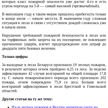
которых класс пожарной опасности уже достиг 4-го и есть
угроза перехода на 5-й — самый высокий (чрезвычайный).
В минувшем году к таким мерам пришлось прибегнуть только
в конце июля — начале августа. В нынешнем году сложная
ситуация в лесах в связи с отсутствием дождей сложилась уже
в начале июня.
Нарушение требований пожарной безопасности в лесах или
на торфяниках либо запрета на их посещение, не повлекшее
причинение ущерба, влечет предупреждение или штраф до
двадцати пяти базовых величин.
Только цифры
За выходные в лесах Беларуси произошло 19 лесных пожаров,
в результате которых огнем пройдено 4,25 га леса. За неделю
зафиксировано 42 случая возгораний на общей площади 17,8
га. С начала пожароопасного периода всего произошло 202
пожара, огнем повреждено 75,9 га леса. Больше всего
возгораний зафиксировано в лесах Брестской и Гомельской
областей.
Другие статьи на ту же тему:
Из-за лесных пожаров в Якутии запретили охоту на