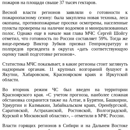
пожаров на площади свыше 37 тысяч гектаров.
Весной власти регионов заявляли о готовности к
пожароопасному сезону: была закуплена новая техника, леса
окопаны, противопожарные просеки осмотрены, населенные
пункты проверены на наличие водоемов и минерализованных
полос. Однако еще в начале мая глава МЧС Сергей Шойгу
отметил, что готовность по России составляет 59%. Тогда же
вице-премьер Виктор Зубков призвал Генпрокуратуру и
полпредов президента в округах «дать соответствующую
оценку такой подготовке регионов».
Статистика МЧС показывает, в какие регионы стоит заглянуть
надзорным органам. 11 крупных возгораний бушуют в
Якутии, Хабаровском, Красноярском краях и Иркутской
области.
Во вторник режим ЧС был введен на территории
Красноярского края. «С учетом прогноза, наиболее сложная
обстановка сохранится также на Алтае, в Бурятии, Башкирии,
Удмуртии и Калмыкии, Забайкальском краях, Оренбургской,
Саратовской, Астраханской, Ростовской, Волгоградской,
Курской и Московской областях», – отметили в МЧС России.
Власти горящих регионов в Сибири и на Дальнем Востоке