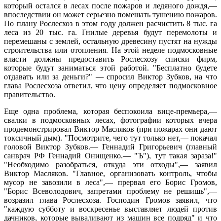
который остался в лесах после пожаров и ледяного дождя,—
впоследствии он может серьезно помешать тушению пожаров.
По плану Рослесхоз в этом году должен расчистить 8 тыс. га
леса из 20 тыс. га. Гнилые деревья будут перемолоты и
перемешаны с землей, остальную древесину пустят на нужды
строительства или отопления. На этой неделе подмосковные
власти должны предоставить Рослесхозу списки фирм,
которые будут заниматься этой работой. "Бесплатно будете
отдавать или за деньги?" — спросил Виктор Зубков, на что
глава Рослесхоза ответил, что цену определяет подмосковное
правительство.
Еще одна проблема, которая беспокоила вице-премьера,—
свалки в подмосковных лесах, фотографии которых вчера
продемонстрировал Виктор Масляков (при пожарах они дают
токсичный дым). "Посмотрите, чего тут только нет,— покачал
головой Виктор Зубков.— Геннадий Григорьевич (главный
санврач РФ Геннадий Онищенко.— "Ъ"), тут такая зараза!"
"Необходимо разобраться, откуда эти отходы",— заявил
Виктор Масляков. "Главное, организовать контроль, чтобы
мусор не завозили в леса",— прервал его Борис Громов,
"Борис Всеволодович, запретами проблему не решишь",—
возразил глава Рослесхоза. Господин Громов заявил, что
"каждую субботу и воскресенье выставляет людей против
дачников, которые вываливают из машин все подряд" и что