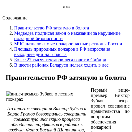
***
Содержание
Правительство РФ затянуло в болота
Медведев подписал закон о наказании за нарушение
пожарной безопасности
МЧС назвало самые пожароопасные регионы России
Площадь природных пожаров в РФ возросла за
выходные дни на 5 тыс га
Более 27 тысяч гектаров леса горит в Сибири
В шести районах Беларуси нельзя ходить в лес
Правительство РФ затянуло в болота
Первый вице-
премьер Виктор
Зубков вчера
провел совещание
По итогам совещания Виктор Зубков и
правительства по
Борис Громов договорились совершить
вопросам
совместную инспекцию процесса
обеспечения
обводнения торфяников в районах с
пожарной
воздуха. Фото:Василий Шапошников,