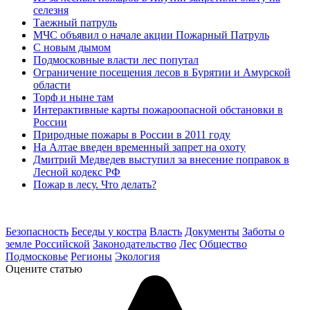
селезня
Таежный патруль
МЧС объявил о начале акции Пожарный Патруль
С новым дымом
Подмосковные власти лес попутал
Ограничение посещения лесов в Бурятии и Амурской
области
Торф и ныне там
Интерактивные карты пожароопасной обстановки в
России
Природные пожары в России в 2011 году
На Алтае введен временный запрет на охоту
Дмитрий Медведев выступил за внесение поправок в
Лесной кодекс РФ
Пожар в лесу. Что делать?
Безопасность
Беседы у костра
Власть
Документы
Заботы о
земле Российской
Законодательство
Лес
Общество
Подмосковье
Регионы
Экология
Оцените статью