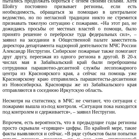
пытались продолжать бороться с огнем своими силами. Хотя
Шойгу постоянно призывает регионы, если есть
необходимость, обращаться за помощью в центральное
ведомство, но по негласной традиции никто не стремится
признавать тяжелую ситуацию с пожарами. «На этот раз, не
дожидаясь просьбы от местных властей о помощи, было
принято решение о переброске туда федеральных сил», –
заявил на заседании в Общественной палате заместитель
директора департамента надзорной деятельности МЧС России
Александр Нестругин. Сибирские пожарные также помогают
друг другу, переезжая из одного региона в другой. В 20-х
числах мая в Забайкальский край были переброшены
сотрудники парашютно-десантной службы лесопожарного
центра из Красноярского края, а сейчас на помощь уже
Красноярскому краю отправились парашютисты-десантники
из Новосибирска. Красноярцы же из Забайкальского края
отправляются в соседнюю Иркутскую область.
Несмотря на статистику, в МЧС не считают, что ситуация с
пожарами вышла из-под контроля. «Ситуация пока находится
под контролем и сдерживается», – заявил Нестругин.
Впрочем, есть вероятность, что в предыдущие годы регионы
просто скрывали «горящие» цифры. По крайней мере, такие
факты выявляются и сейчас. «В ряде субъектов были попытки