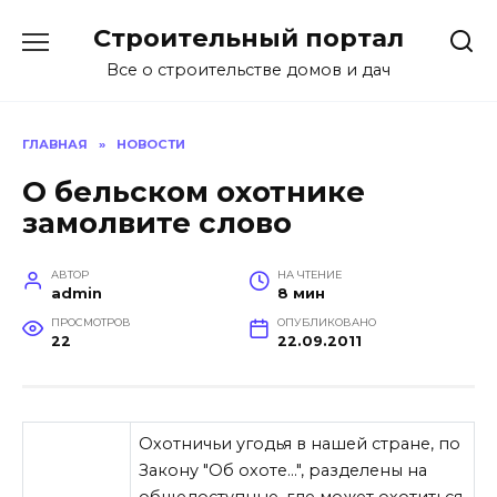
Перейти
Строительный портал
к
содержанию
Все о строительстве домов и дач
ГЛАВНАЯ
»
НОВОСТИ
О бельском охотнике
замолвите слово
АВТОР
НА ЧТЕНИЕ
admin
8 мин
ПРОСМОТРОВ
ОПУБЛИКОВАНО
22
22.09.2011
Охотничьи угодья в нашей стране, по
Закону "Об охоте…", разделены на
общедоступные, где может охотиться