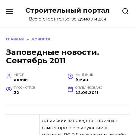
Перейти
Строительный портал
к
содержанию
Все о строительстве домов и дач
ГЛАВНАЯ
»
НОВОСТИ
Заповедные новости.
Сентябрь 2011
АВТОР
НА ЧТЕНИЕ
admin
9 мин
ПРОСМОТРОВ
ОПУБЛИКОВАНО
32
22.09.2011
Алтайский заповедник признан
самым прогрессирующим в
регионе. ВС РФ рассмотрит жалобу